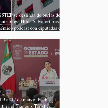
SSTEP se deslinda de burlas de
 nutrióloga Hilda Salvatori tras
lémico podcast con diputadas de
rena
l 9 al 12 de marzo, Puebla
cibirá el Tianguis Turístico