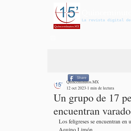
Quinceminut
La revista digital de
Share
Quinceminutos.MX
12 oct 2023
1 min de lectura
Un grupo de 17 pe
encuentran varado
Los feligreses se encuentran en u
Aquino Limón