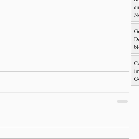
en
N
Go
De
bi
Co
in
Go
re