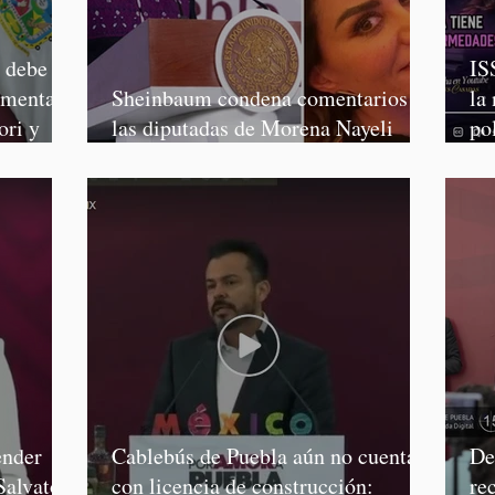
o debe
IS
rmenta,
Sheinbaum condena comentarios de
la
ori y
las diputadas de Morena Nayeli
po
Salvatori y Graciela Palomares
Mo
ender
Cablebús de Puebla aún no cuenta
De
Salvatori
con licencia de construcción:
re