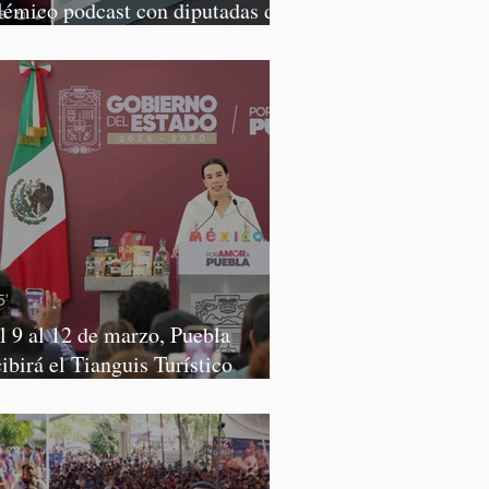
lémico podcast con diputadas de
rena
l 9 al 12 de marzo, Puebla
cibirá el Tianguis Turístico
xico 2027