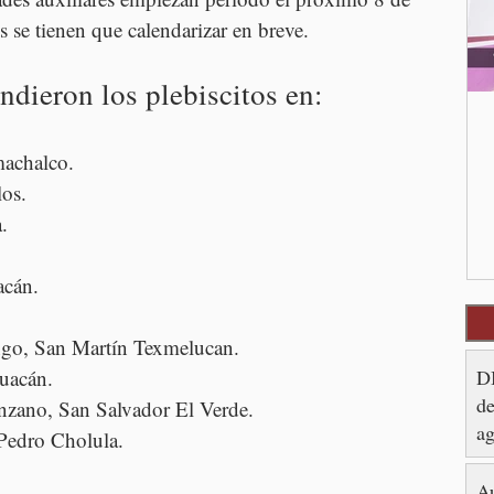
es se tienen que calendarizar en breve.
dieron los plebiscitos en:
machalco.
os.
.
acán.
ngo, San Martín Texmelucan.
DI
huacán.
de
nzano, San Salvador El Verde.
ag
edro Cholula.
Au