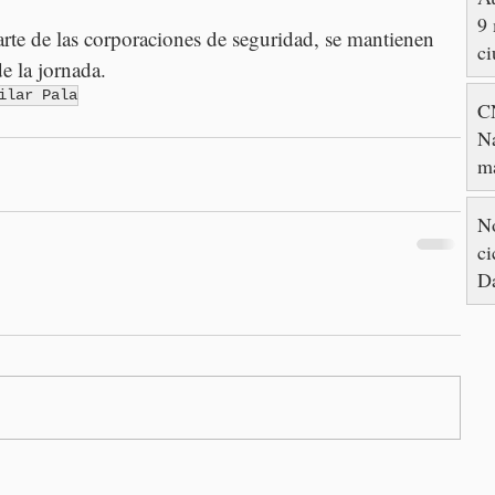
9 
rte de las corporaciones de seguridad, se mantienen 
ci
de la jornada.
ilar Pala
C
Na
ma
Co
di
No
ci
D