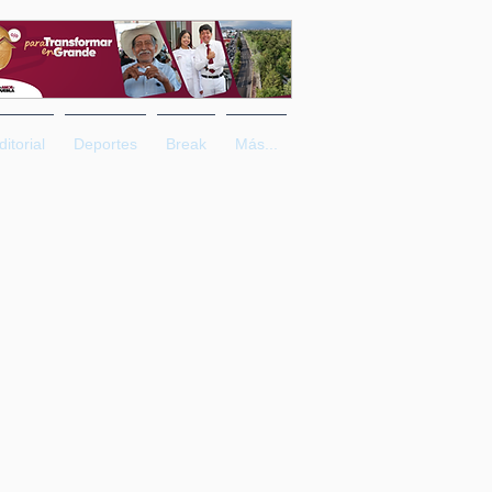
ditorial
Deportes
Break
Más...