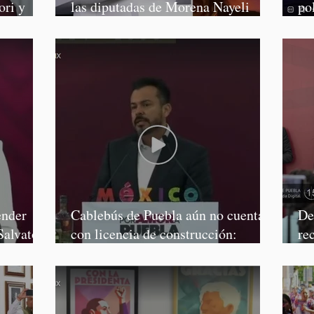
ori y
las diputadas de Morena Nayeli
po
Salvatori y Graciela Palomares
Mo
ender
Cablebús de Puebla aún no cuenta
De
Salvatori
con licencia de construcción:
re
García Parra
Mé