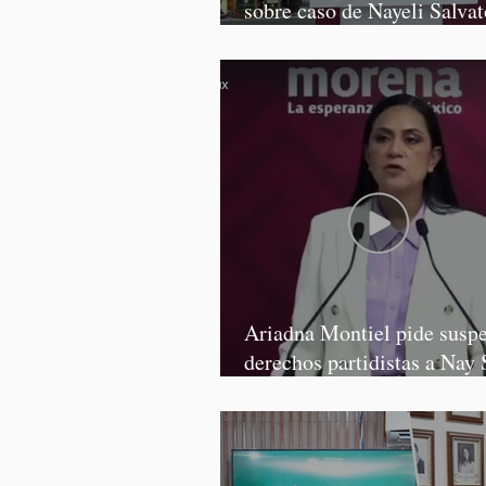
sobre caso de Nayeli Salvat
Graciela Palomares
Ariadna Montiel pide susp
derechos partidistas a Nay 
y Grace Palomares