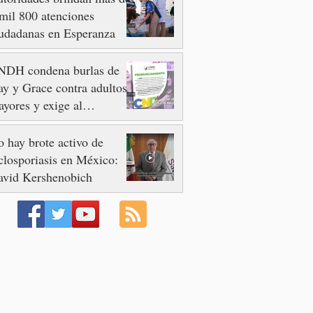
mil 800 atenciones
udadanas en Esperanza
NDH condena burlas de
y y Grace contra adultos
yores y exige al
ngreso frenar discursos
scriminatorios
 hay brote activo de
closporiasis en México:
avid Kershenobich