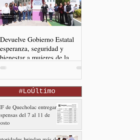
Devuelve Gobierno Estatal
esperanza, seguridad y
bienestar a mujeres de la
periferia urbana
#LoÚltimo
F de Quecholac entregará
spensas del 7 al 11 de
osto
toridades brindan más de