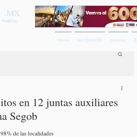
os
.MX
 Puebla
Home
•en QUINCE•
Noticias
E
tos en 12 juntas auxiliares
ma Segob
 98% de las localidades