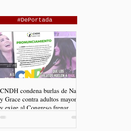
#DePortada
CNDH condena burlas de Nay
y Grace contra adultos mayores
y exige al Congreso frenar
discursos discriminatorios