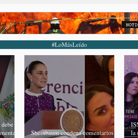
#LoMásLeído
o debe
IS
rmenta,
Sheinbaum condena comentarios de
la