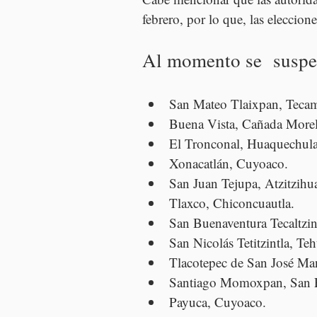
febrero, por lo que, las eleccion
Al momento se  suspen
San Mateo Tlaixpan, Teca
Buena Vista, Cañada Morel
El Tronconal, Huaquechula
Xonacatlán, Cuyoaco.
San Juan Tejupa, Atzitzihu
Tlaxco, Chiconcuautla.
San Buenaventura Tecaltzi
San Nicolás Tetitzintla, Te
Tlacotepec de San José Ma
Santiago Momoxpan, San P
Payuca, Cuyoaco.