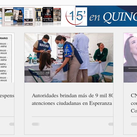
espensas
Autoridades brindan más de 9 mil 800
CN
atenciones ciudadanas en Esperanza
co
Co
di