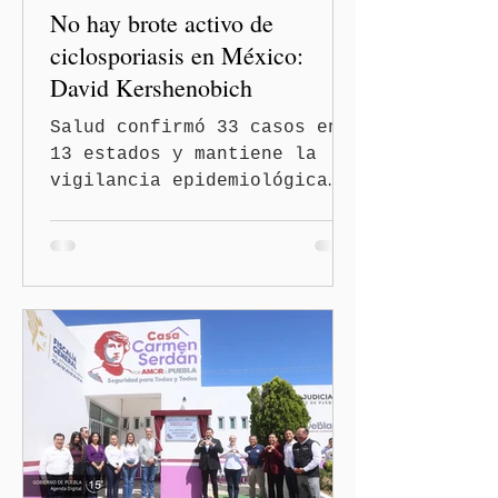
No hay brote activo de
ciclosporiasis en México:
David Kershenobich
Salud confirmó 33 casos en
13 estados y mantiene la
vigilancia epidemiológica
Ciudad de México
(Quinceminutos.MX).- El
secretario de Salud, David
Kershenobich Stalnikowitz,
aseguró que en México no
existe un brote activo de
ciclosporiasis, luego de
los recientes reportes de
casos en Estados Unidos y
de viajeros del Reino Unido
que visitaron territorio