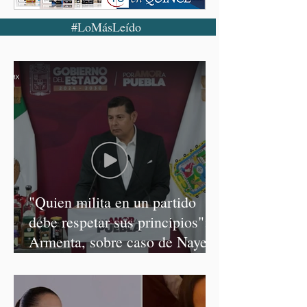
#LoMásLeído
"Quien milita en un partido
debe respetar sus principios":
Armenta, sobre caso de Nayeli
Salvatori y Graciela Palomares