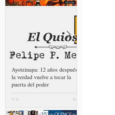
esperanza de vivir sin
miedo. Con esa visión, el
gobernador Alejandro
Armenta Mier inauguró el
Centro LIBRE (Libertad,
Igualdad, Bienestar, Redes,
Emancipación) número 62 y
la Casa Carmen Serdán
número 25 en el estado, la
cuarta en la c
Ayotzinapa: 12 años después,
la verdad vuelve a tocar la
puerta del poder