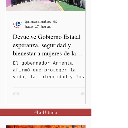
mexicano. A través de un
mensaje difundido en redes
sociales, el funcionario
informó que la Secretaría
Quinceminutos.MX
hace 17 horas
de Salud activó de mane
Devuelve Gobierno Estatal
esperanza, seguridad y
bienestar a mujeres de la
periferia urbana
El gobernador Armenta
afirmó que proteger la
vida, la integridad y los
derechos de las mujeres es
la base para construir un
Puebla más justo y seguro
Puebla, Pue.-Cuando una
#LoÚltimo
mujer encuentra un lugar
seguro para pedir ayuda,
también recupera la