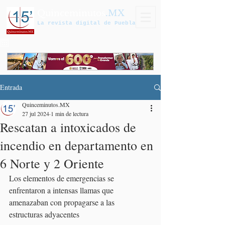
Quinceminutos
.MX
La revista digital de Puebla
Entrada
Quinceminutos.MX
27 jul 2024
1 min de lectura
Rescatan a intoxicados de
incendio en departamento en
6 Norte y 2 Oriente
Los elementos de emergencias se 
enfrentaron a intensas llamas que 
amenazaban con propagarse a las 
estructuras adyacentes