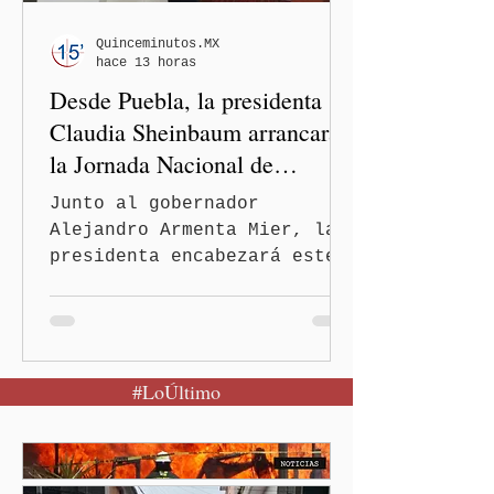
prensa, el gobernador
Alejandro Armenta Mier
Quinceminutos.MX
hace 13 horas
resaltó este logro
Desde Puebla, la presidenta
interinstituci
Claudia Sheinbaum arrancará
la Jornada Nacional de
Reforestación
Junto al gobernador
Alejandro Armenta Mier, la
presidenta encabezará este
evento el próximo 9 de
agosto en el Parque
Nacional Izta-Popo Ciudad
de México.-Puebla será el
#LoÚltimo
punto de partida de la
Jornada Nacional de
Reforestación, una
estrategia del Gobierno de