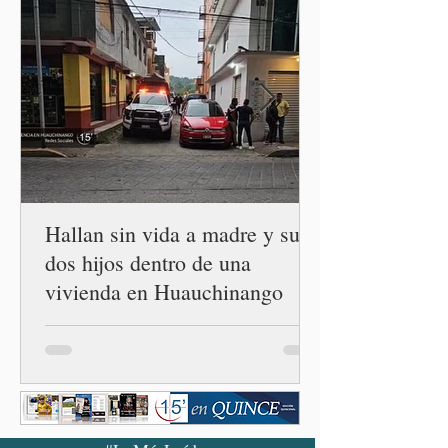
México que reunirá de
manera simultánea a
autoridades, ejidos,
comunidades y ciudadanía de
las 32 entidades para
impulsar la restauración de
los ecosistemas forestales.
Durante la Mañanera del
Pueblo, a través de un
enlace
Hallan sin vida a madre y sus
dos hijos dentro de una
vivienda en Huauchinango