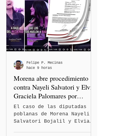
rehabilitación de la
Avenida 105 Poniente, obra
que registra 44 por ciento
de avance y forma parte del
programa estatal para
recuperar vialidades
prioritarias, fortalecer la
movilidad y mejorar las
condiciones de seguridad de
Felipe P. Mecinas
hace 9 horas
las familias poblanas, en e
Morena abre procedimiento
contra Nayeli Salvatori y Elvia
Graciela Palomares por
discriminación y burlas
El caso de las diputadas
poblanas de Morena Nayeli
Salvatori Bojalil y Elvia
Graciela Palomares Ramírez