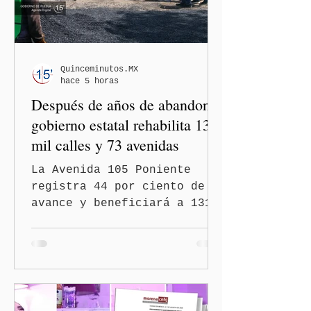
Quinceminutos.MX
hace 5 horas
Después de años de abandono,
gobierno estatal rehabilita 13
mil calles y 73 avenidas
La Avenida 105 Poniente
registra 44 por ciento de
avance y beneficiará a 131
mil 420 habitantes Puebla,
Pue.-Con la meta de
intervenir 13 mil calles y
73 avenidas durante 2026,
el gobernador Alejandro
Armenta Mier supervisó la