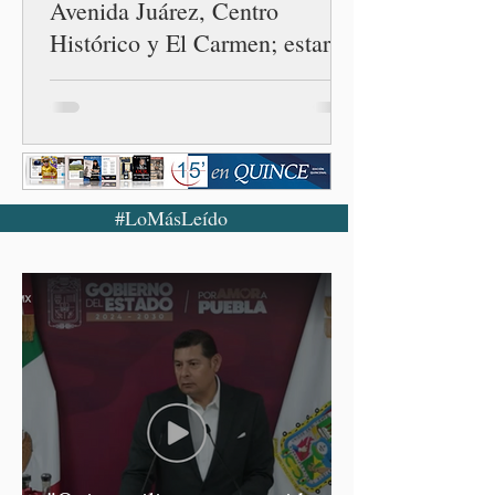
Avenida Juárez, Centro
Histórico y El Carmen; estarán
conectados al C5i
#LoMásLeído