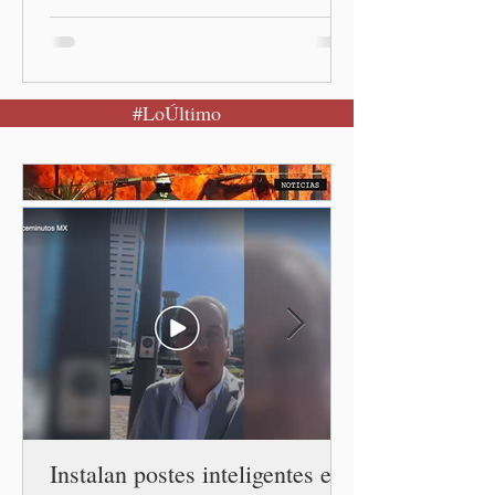
investigaciones sobre la
desaparición de los 43
normalistas Ciudad de
México. (Quinceminutos.MX).
#LoÚltimo
—La Fiscalía General de la
República (FGR) informó
este jueves la detención
del exgobernador de
Guerrero, Ángel "N", por su
presunta participación en
el ocultamiento de
evidencias relacionadas con
la desaparición de los 43
estudiantes de la Escuela
Normal Rural "Raúl Isidro
Burgos" de Ayotzinapa. A
través
Instalan postes inteligentes en