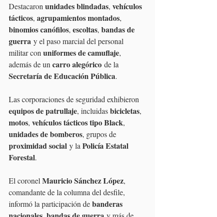
unidades blindadas
vehículos 
Destacaron 
, 
tácticos
agrupamientos montados
, 
, 
binomios canófilos
escoltas
bandas de 
, 
, 
guerra
 y el paso marcial del personal 
uniformes de camuflaje
militar con 
, 
carro alegórico
además de un 
 de la 
Secretaría de Educación Pública
.
Las corporaciones de seguridad exhibieron 
equipos de patrullaje
bicicletas
, incluidas 
, 
motos
vehículos tácticos tipo Black
, 
, 
unidades de bomberos
, grupos de 
proximidad social
Policía Estatal 
 y la 
Forestal
. 
Mauricio Sánchez López
El coronel 
, 
comandante de la columna del desfile, 
banderas 
informó la participación de 
nacionales
bandas de guerra
, 
 y más de 