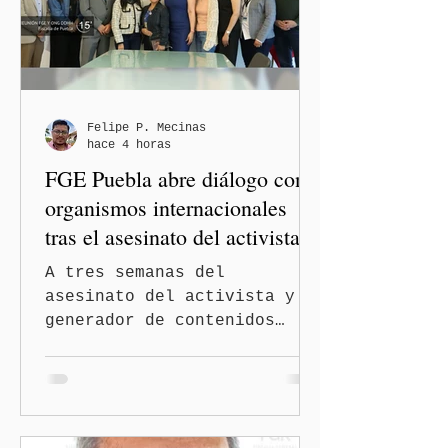
gobernador Alejandro
Armenta Mier inauguró el
Centro LIBRE (Libertad,
Igualdad, Bienestar, Redes,
Emancipación) número 62 y
la Casa Carmen Serdán
Felipe P. Mecinas
hace 4 horas
número 25 en el estado, la
FGE Puebla abre diálogo con
cuarta en la c
organismos internacionales
tras el asesinato del activista y
comunicador Josué Martínez
A tres semanas del
asesinato del activista y
generador de contenidos
Josué Martínez Contreras en
San Martín Texmelucan, la
Fiscalía General del Estado
de Puebla (FGE) sostuvo una
reunión de trabajo con