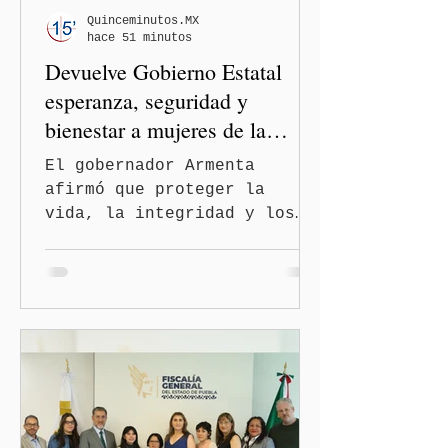
Quinceminutos.MX
hace 51 minutos
Devuelve Gobierno Estatal
esperanza, seguridad y
bienestar a mujeres de la
periferia urbana
El gobernador Armenta
afirmó que proteger la
vida, la integridad y los
derechos de las mujeres es
la base para construir un
Puebla más justo y seguro
Puebla, Pue.-Cuando una
mujer encuentra un lugar
seguro para pedir ayuda,
también recupera la
esperanza de vivir sin
miedo. Con esa visión, el