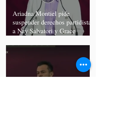
Ariadna Montiel pide
suspender derechos partidistas
a Nay Salvatori y Grace
Palomares
Cablebús de Puebla aún no
cuenta con licencia de
construcción: García Parra