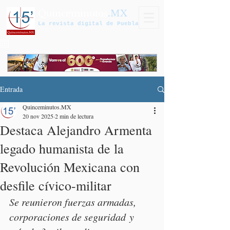
Quinceminutos
.MX
La revista digital de Puebla
Entrada
Quinceminutos.MX
20 nov 2025
2 min de lectura
Destaca Alejandro Armenta
legado humanista de la
Revolución Mexicana con
desfile cívico-militar
Se reunieron fuerzas armadas, 
corporaciones de seguridad y 