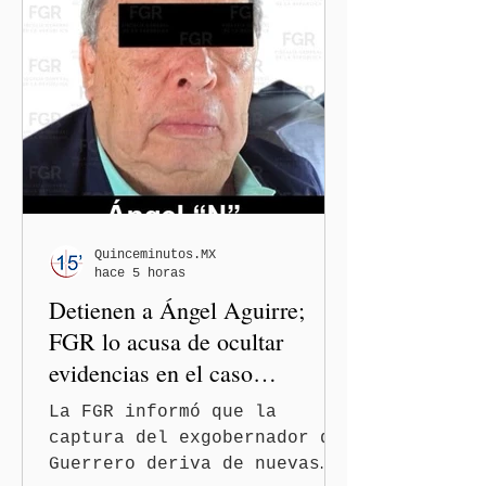
organizaciones nacionales e
internacionales dedicadas a
la defensa de la libertad
de expresión y la
protección de periodistas.
Quinceminutos.MX
hace 5 horas
Detienen a Ángel Aguirre;
FGR lo acusa de ocultar
evidencias en el caso
Ayotzinapa
La FGR informó que la
captura del exgobernador de
Guerrero deriva de nuevas