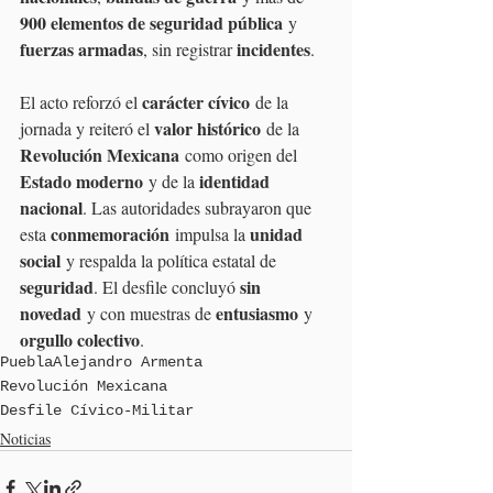
900 elementos de seguridad pública
 y 
fuerzas armadas
incidentes
, sin registrar 
.
carácter cívico
El acto reforzó el 
 de la 
valor histórico
jornada y reiteró el 
 de la 
Revolución Mexicana
 como origen del 
Estado moderno
identidad 
 y de la 
nacional
. Las autoridades subrayaron que 
conmemoración
unidad 
esta 
 impulsa la 
social
 y respalda la política estatal de 
seguridad
sin 
. El desfile concluyó 
novedad
entusiasmo
 y con muestras de 
 y 
orgullo colectivo
.
Puebla
Alejandro Armenta
Revolución Mexicana
Desfile Cívico-Militar
Noticias