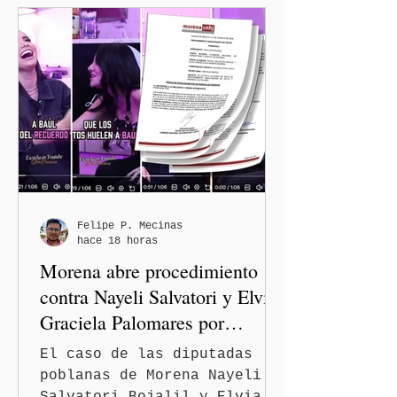
el gobernador Alejandro
Armenta Mier supervisó la
rehabilitación de la
Avenida 105 Poniente, obra
que registra 44 por ciento
de avance y forma parte del
programa estatal para
recuperar vialidades
prioritarias, fortalecer la
movilidad y mejorar las
condiciones de seguridad de
Felipe P. Mecinas
hace 18 horas
las familias poblanas, en e
Morena abre procedimiento
contra Nayeli Salvatori y Elvia
Graciela Palomares por
discriminación y burlas
El caso de las diputadas
poblanas de Morena Nayeli