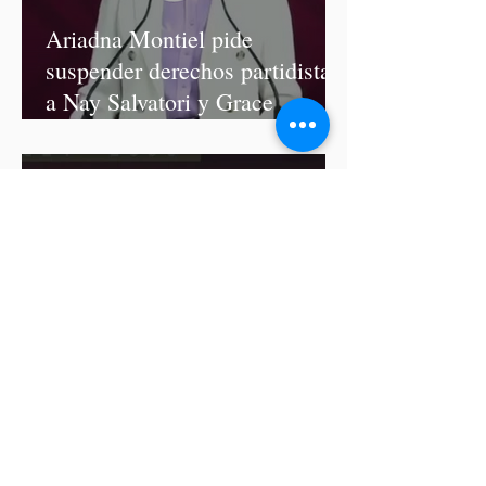
Ariadna Montiel pide
suspender derechos partidistas
a Nay Salvatori y Grace
Palomares
Cablebús de Puebla aún no
cuenta con licencia de
construcción: García Parra