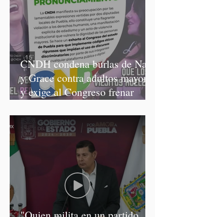
CNDH condena burlas de Nay
y Grace contra adultos mayores
y exige al Congreso frenar
discursos discriminatorios
"Quien milita en un partido