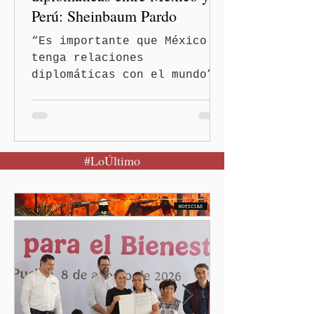
Perú: Sheinbaum Pardo
“Es importante que México
tenga relaciones
diplomáticas con el mundo”,
señaló Ciudad de México
(Quinceminutos.MX).-La
Presidenta Claudia
Sheinbaum Pardo anunció el
#LoÚltimo
restablecimiento de las
relaciones diplomáticas
entre los gobiernos de
México y Perú. “Es
importante que más allá de
la orientación política de
los gobiernos —porque hay
orientaciones políticas de
los gobiernos, llegan por
un partido, llegan por otro