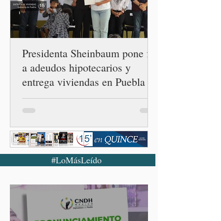
— es importante que México
tenga relaciones
diplomáticas con el mu
Presidenta Sheinbaum pone fin
a adeudos hipotecarios y
entrega viviendas en Puebla
#LoMásLeído