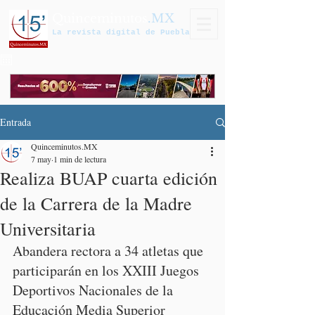
Quinceminutos
.MX
La revista digital de Puebla
Entrada
Quinceminutos.MX
7 may
1 min de lectura
Realiza BUAP cuarta edición
de la Carrera de la Madre
Universitaria
Abandera rectora a 34 atletas que 
participarán en los XXIII Juegos 
Deportivos Nacionales de la 
Educación Media Superior