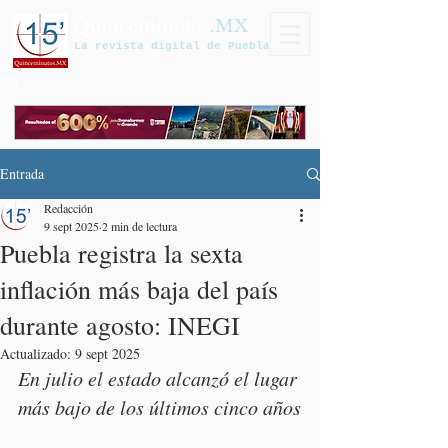
Quinceminutos
.MX
La revista digital de Puebla
Entrada
Redacción
9 sept 2025
2 min de lectura
Puebla registra la sexta
inflación más baja del país
durante agosto: INEGI
Actualizado:
9 sept 2025
En julio el estado alcanzó el lugar 
más bajo de los últimos cinco años