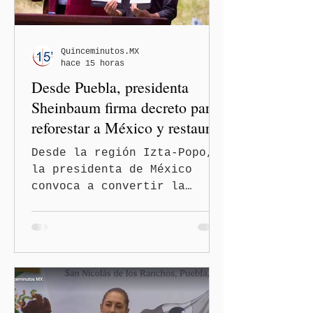
restricción al ejercicio
informativo.
Quinceminutos.MX
hace 15 horas
Desde Puebla, presidenta
Sheinbaum firma decreto para
reforestar a México y restaurar
ecosistemas
Desde la región Izta-Popo,
la presidenta de México
convoca a convertir la
reforestación en una acción
permanente de alcance
nacional San Nicolás de los
Ranchos, Pue.-La presidenta
de México, Claudia
Sheinbaum Pardo, encabezó
desde la región Izta-Popo