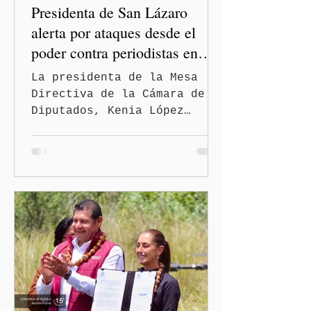
Presidenta de San Lázaro
alerta por ataques desde el
poder contra periodistas en
México
La presidenta de la Mesa
Directiva de la Cámara de
Diputados, Kenia López
Rabadán, advirtió sobre el
riesgo de que desde las
instituciones públicas se
normalicen las
descalificaciones, amenazas
y mecanismos de presión
contra periodistas, al
señalar que la libertad de
expresión puede debilitarse
de manera gradual hasta
convertirse en una