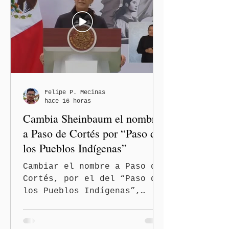
el inicio de la Jornada
Nacional de Reforestación
2026, con la participación
simultánea de los gobiernos
estatales, comunidades,
pueblos originarios,
fuerzas armadas,
brigadistas y sociedad
Felipe P. Mecinas
hace 16 horas
civil de todo el país, y
Cambia Sheinbaum el nombre
anunció su pro
a Paso de Cortés por “Paso de
los Pueblos Indígenas”
Cambiar el nombre a Paso de
Cortés, por el del “Paso de
los Pueblos Indígenas”,
propuso la presidenta
Claudia Sheinbaum Pardo, al
encabezar este domingo la