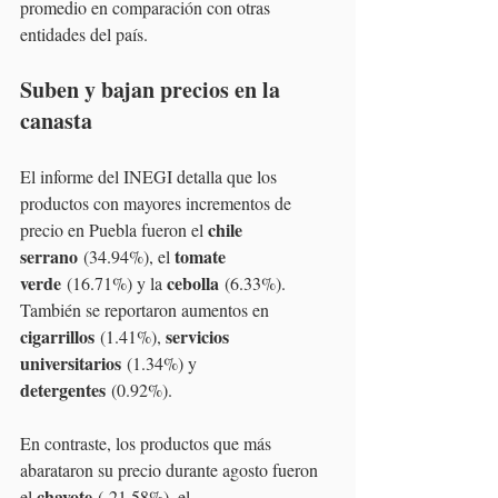
promedio en comparación con otras 
entidades del país.
Suben y bajan precios en la 
canasta
El informe del INEGI detalla que los 
productos con mayores incrementos de 
chile 
precio en Puebla fueron el 
serrano
tomate 
 (34.94%), el 
verde
cebolla
 (16.71%) y la 
 (6.33%). 
También se reportaron aumentos en 
cigarrillos
servicios 
 (1.41%), 
universitarios
 (1.34%) y 
detergentes
 (0.92%).
En contraste, los productos que más 
abarataron su precio durante agosto fueron 
chayote
el 
 (-21.58%), el 