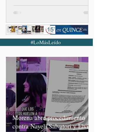
examen de la UNAM
#LoMásLeído
Morena abre procedimiento
contra Nayeli Salvatori y Elvia