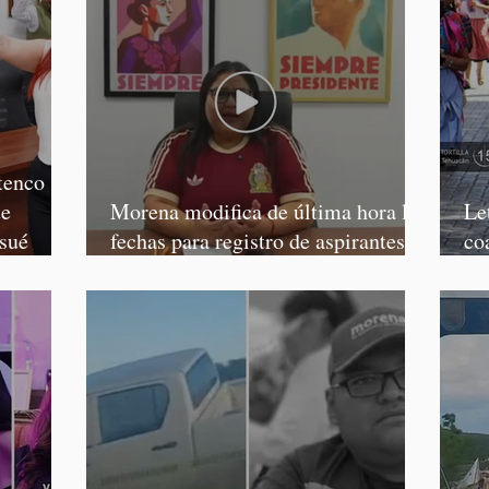
tenco
te
Morena modifica de última hora las
Le
osué
fechas para registro de aspirantes a
co
diputados federales y alcaldes
Ca