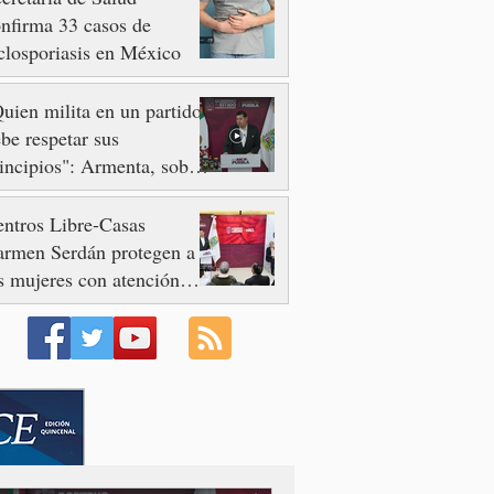
nfirma 33 casos de
closporiasis en México
uien milita en un partido
be respetar sus
incipios": Armenta, sobre
so de Nayeli Salvatori y
aciela Palomares
ntros Libre-Casas
armen Serdán protegen a
s mujeres con atención
mediata y disminuyen
minicidios