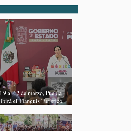
l 9 al 12 de marzo, Puebla
cibirá el Tianguis Turístico
xico 2027