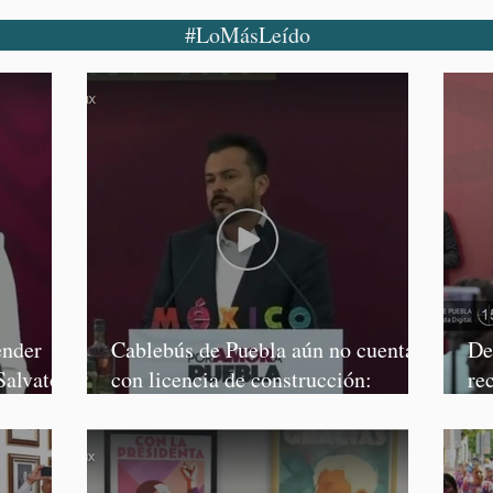
#LoMásLeído
ender
Cablebús de Puebla aún no cuenta
De
Salvatori
con licencia de construcción:
re
García Parra
Mé