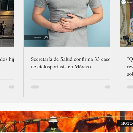
dos hijos
Secretaría de Salud confirma 33 casos
"Q
de ciclosporiasis en México
re
so
Gr