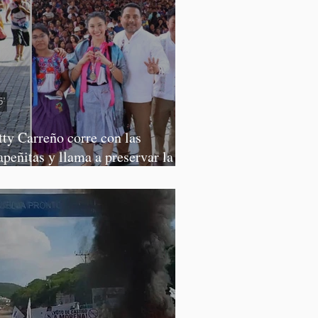
tty Carreño corre con las
apeñitas y llama a preservar la
rrera de la Tortilla