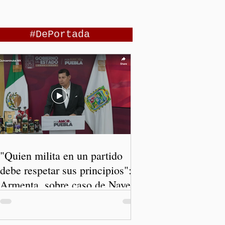
#DePortada
"Quien milita en un partido
debe respetar sus principios":
Armenta, sobre caso de Nayeli
Salvatori y Graciela Palomares