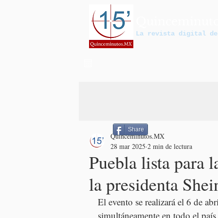
Quinceminut
La revista digital de
Share
Quinceminutos.MX
28 mar 2025
2 min de lectura
Puebla lista para 
la presidenta She
El evento se realizará el 6 de ab
simultáneamente en todo el país