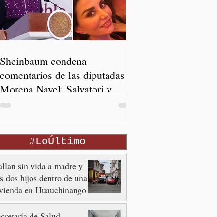
Sheinbaum condena
comentarios de las diputadas de
Morena Nayeli Salvatori y
Graciela Palomares
#LoÚltimo
llan sin vida a madre y
s dos hijos dentro de una
ivienda en Huauchinango
cretaría de Salud