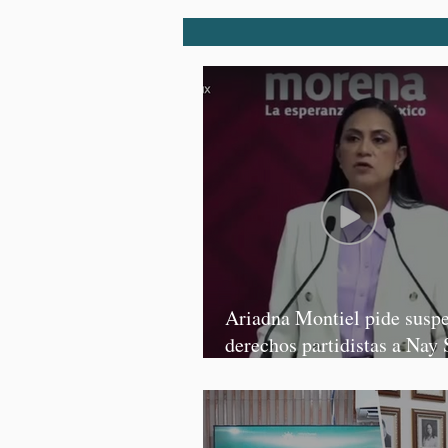
Ariadna Montiel pide susp
derechos partidistas a Nay 
y Grace Palomares