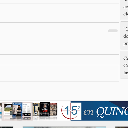
co
ci
"Q
de
pr
ca
Gr
Ce
C
la
in
fe