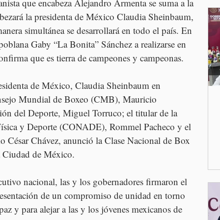
nista que encabeza Alejandro Armenta se suma a la 
bezará la presidenta de México Claudia Sheinbaum, 
anera simultánea se desarrollará en todo el país. En 
a poblana Gaby “La Bonita” Sánchez a realizarse en 
 confirma que es tierra de campeones y campeonas.
residenta de México, Claudia Sheinbaum en 
onsejo Mundial de Boxeo (CMB), Mauricio 
ón del Deporte, Miguel Torruco; el titular de la 
Física y Deporte (CONADE), Rommel Pacheco y el 
o César Chávez, anunció la Clase Nacional de Box 
la Ciudad de México.
cutivo nacional, las y los gobernadores firmaron el 
resentación de un compromiso de unidad en torno 
az y para alejar a las y los jóvenes mexicanos de 