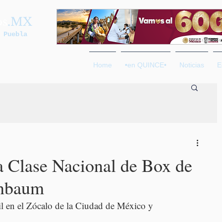
os
.MX
 Puebla
Home
•en QUINCE•
Noticias
E
la Clase Nacional de Box de
inbaum
ril en el Zócalo de la Ciudad de México y 