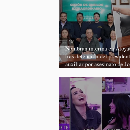
Nombran interina en Atoya
tras detención del presiden
auxiliar por asesinato de J
Martínez