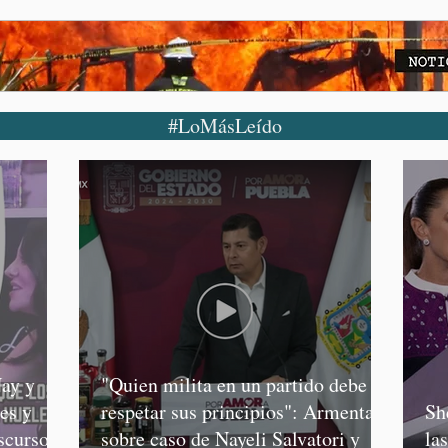
#LoMásLeído
ay y
"Quien milita en un partido debe
es y
respetar sus principios": Armenta,
Sh
scursos
sobre caso de Nayeli Salvatori y
la