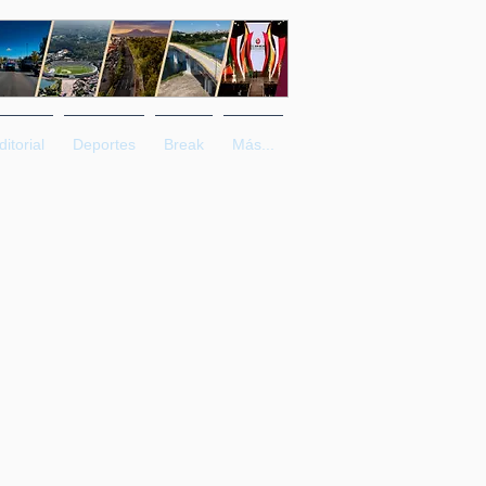
ditorial
Deportes
Break
Más...