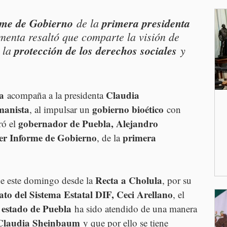
rme de Gobierno
 de la 
primera presidenta 
menta resaltó que comparte la visión de 
 la 
protección de los derechos sociales
 y 
a
Claudia 
 acompaña a la presidenta 
anista
gobierno bioético
, al impulsar un 
 con 
gobernador de Puebla, Alejandro 
ó el 
er Informe de Gobierno
primera 
, de la 
Recta a Cholula
de este domingo desde la 
, por su 
to del Sistema Estatal DIF, Ceci Arellano
, el 
estado de Puebla
 
 ha sido atendido de una manera 
Claudia Sheinbaum
 y que por ello se tiene 