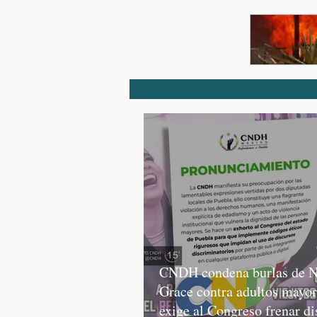
CNDH condena burlas de N
Grace contra adultos mayor
exige al Congreso frenar di