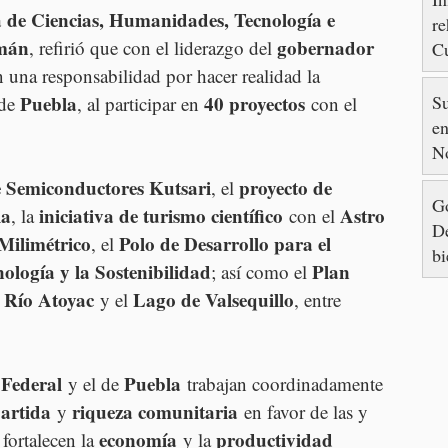
a de Ciencias, Humanidades, Tecnología e 
re
zmán
gobernador 
, refirió que con el liderazgo del 
Cu
88
 una responsabilidad por hacer realidad la 
S
Puebla
40 proyectos
de 
, al participar en 
 con el 
en
N
e Semiconductores Kutsari
proyecto de 
, el 
Go
ia
iniciativa de turismo científico
Astro 
, la 
 con el 
De
Milimétrico
Polo de Desarrollo para el 
, el 
bi
nología y la Sostenibilidad
Plan 
; así como el 
Río Atoyac
Lago de Valsequillo
 
 y el 
, entre 
Federal
Puebla
 y el de 
 trabajan coordinadamente 
artida
riqueza comunitaria
 y 
 en favor de las y 
economía
productividad 
fortalecen la 
 y la 