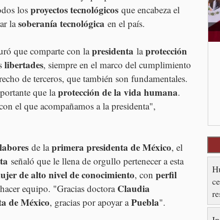
proyectos tecnológicos
odos los 
 que encabeza el 
soberanía tecnológica
ar la 
 en el país.
presidenta
protección 
uró que comparte con la 
 la 
libertades
s 
, siempre en el marco del cumplimiento 
derecho de terceros, que también son fundamentales. 
protección de la vida humana
ortante que la 
. 
con el que acompañamos a la presidenta", 
labores
primera presidenta de México
 de la 
, el 
ta
 señaló que le llena de orgullo pertenecer a esta 
Hu
ujer de alto nivel de conocimiento
perfil 
, con 
ce
Claudia 
 hacer equipo. "Gracias doctora 
re
ta de México
Puebla
, gracias por apoyar a 
".
es
In