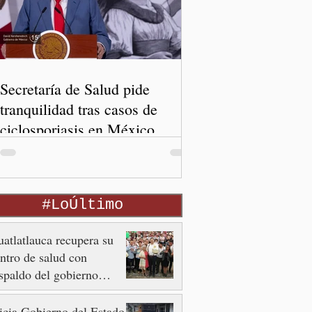
Secretaría de Salud pide
tranquilidad tras casos de
ciclosporiasis en México
#LoÚltimo
atlatlauca recupera su
ntro de salud con
spaldo del gobierno
tatal
icia Gobierno del Estado