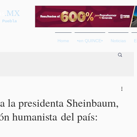
os
.MX
 Puebla
Home
•en QUINCE•
Noticias
E
 la presidenta Sheinbaum,
ón humanista del país: