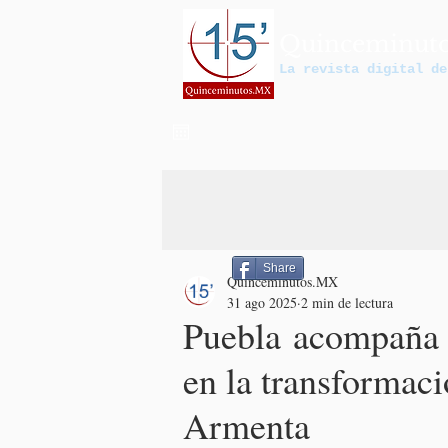
Quinceminut
La revista digital de
Share
Quinceminutos.MX
31 ago 2025
2 min de lectura
Puebla acompaña a
en la transformaci
Armenta