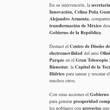
secretari
En su intervención, la 
Innovación, Celina Peña Gu
Alejandro Armenta
, comparten
transformación de México
 des
Gobierno de la República
. 
Centro de Diseño d
Destacó el 
electromovilidad
Olin
 del auto 
Parque
Gran Telescopio 
 en el 
Bienestar
Capital de la Tec
, la 
Hídrico
 para sanear y rescatar el
muchos otros.
Gobierno 
Con estas acciones el 
prosperidad comp
para generar 
proyectos
los poblanos con 
 que 