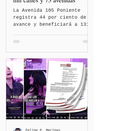
La Avenida 105 Poniente
registra 44 por ciento de
avance y beneficiará a 131
mil 420 habitantes Puebla,
Pue.-Con la meta de
intervenir 13 mil calles y
73 avenidas durante 2026,
el gobernador Alejandro
Armenta Mier supervisó la
rehabilitación de la
Avenida 105 Poniente, obra
que registra 44 por ciento
de avance y forma parte del
programa estatal para
recuperar vialidades
prioritarias, fortalecer la
movilidad y mejorar las
condiciones de seguridad de
Felipe P. Mecinas