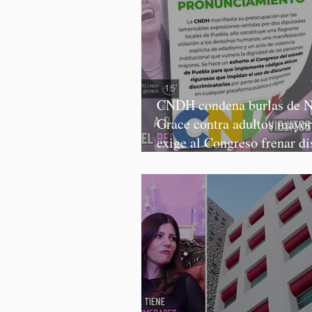
CNDH condena burlas de N
Grace contra adultos mayor
exige al Congreso frenar di
discriminatorios