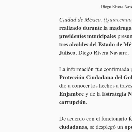
Diego Rivera Navar
Ciudad de México. (
Quincemin
realizado durante la madrugad
presidentes municipales
 presu
tres alcaldes del Estado de Mé
Jalisco
, Diego Rivera Navarro.
La información fue confirmada p
Protección Ciudadana del Go
dio a conocer los hechos a través
Enjambre
Estrategia N
 y de la 
corrupción
.
De acuerdo con el funcionario fe
ciudadanas
op
, se desplegó un 