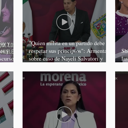
ay y
"Quien milita en un partido debe
es y
respetar sus principios": Armenta,
Sh
scursos
sobre caso de Nayeli Salvatori y
la
Graciela Palomares
Sa