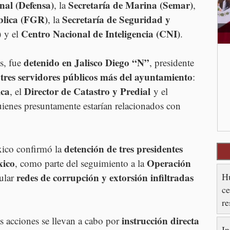
nal (Defensa)
Secretaría de Marina (Semar)
, la 
, 
blica (FGR)
Secretaría de Seguridad y 
, la 
)
Centro Nacional de Inteligencia (CNI)
 y el 
.
detenido en Jalisco Diego “N”
, fue 
, presidente 
tres servidores públicos más del ayuntamiento
 
: 
ica
Director de Catastro y Predial
, el 
 y el 
uienes presuntamente estarían relacionados con 
detención de tres presidentes 
ico confirmó la 
xico
Operación 
, como parte del seguimiento a la 
Hu
redes de corrupción y extorsión infiltradas 
ular 
ce
re
es
instrucción directa 
 acciones se llevan a cabo por 
In