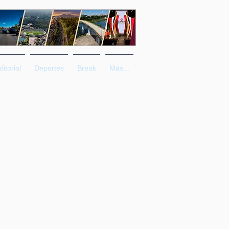
ditorial
Deportes
Break
Más...