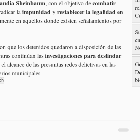
Claudia Sheinbaum
combatir 
, con el objetivo de 
re
impunidad
restablecer la legalidad en 
radicar la 
 y 
Cu
armente en aquellos donde existen señalamientos por 
88
S
en
ron que los detenidos quedaron a disposición de las 
N
investigaciones para deslindar 
ntras continúan las 
Go
el alcance de las presuntas redes delictivas en las 
De
arios municipales.
bi
ch