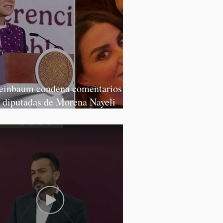
einbaum condena comentarios de
s diputadas de Morena Nayeli
lvatori y Graciela Palomares