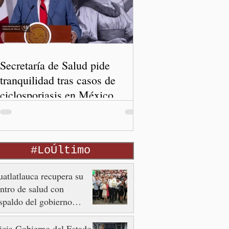
Secretaría de Salud pide
tranquilidad tras casos de
ciclosporiasis en México
#LoÚltimo
atlatlauca recupera su
ntro de salud con
spaldo del gobierno
tatal
icia Gobierno del Estado