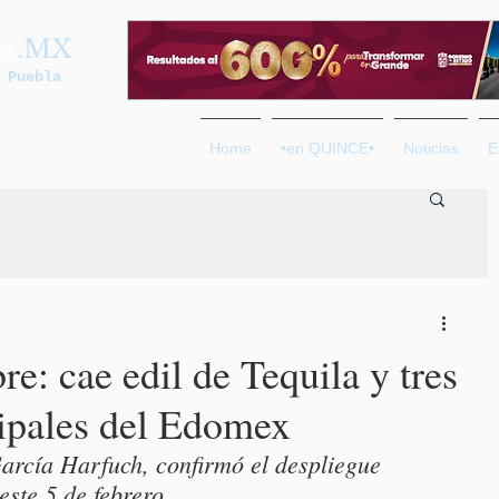
os
.MX
 Puebla
Home
•en QUINCE•
Noticias
E
: cae edil de Tequila y tres
ipales del Edomex
arcía Harfuch, confirmó el despliegue 
este 5 de febrero