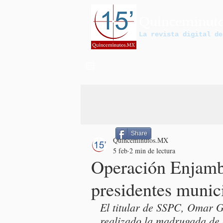
Quinceminut
La revista digital de
Share
Quinceminutos.MX
5 feb
2 min de lectura
Operación Enjambre
presidentes munic
El titular de SSPC, Omar G
realizado la madrugada de 