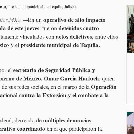
ro, presidente municipal de Tequila, Jalisco.
operativo de alto impacto 
utos.MX
). —
En un 
a de este jueves
detenidos cuatro 
, fueron 
actos delictivos
ntamente vinculados con 
, entre ellos 
xico
presidente municipal de Tequila, 
 y el 
secretario de Seguridad Pública y 
or el 
bierno de México, Omar García Harfuch
, quien 
Operación 
 de sus redes sociales, en el marco de la 
acional contra la Extorsión y el combate a la 
múltiples denuncias 
deral, derivado de 
erativo coordinado
 en el que participaron la 