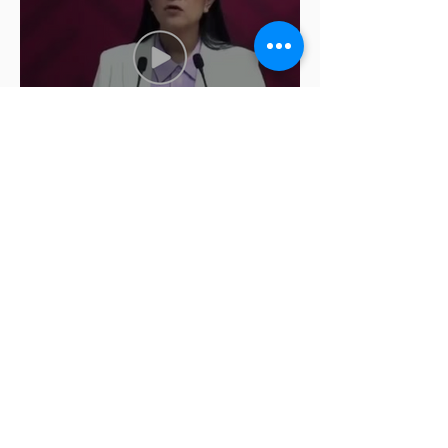
Ariadna Montiel pide
suspender derechos partidistas
a Nay Salvatori y Grace
Palomares