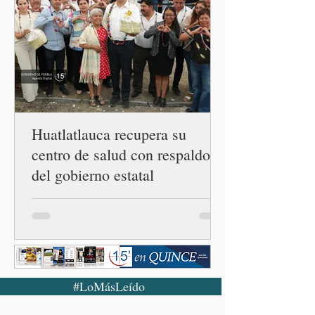
Unidos. Durante la
conferencia matutina en
Palacio Nacional, el
funcionario informó que en
el país únicamente se han
confirmado 33 casos de esta
enferme
Huatlatlauca recupera su
centro de salud con respaldo
del gobierno estatal
#LoMásLeído