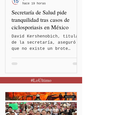
hace 19 horas
Secretaría de Salud pide
tranquilidad tras casos de
ciclosporiasis en México
David Kershenobich, titular
de la secretaría, aseguró
que no existe un brote
activo y llamó a la
población a mantener la
calma Ciudad de México.- El
secretario de Salud
#LoÚltimo
federal, David Kershenobich
Stalnikowitz, descartó que
exista un brote activo de
ciclosporiasis en México,
luego del incremento de
casos registrado en Estados