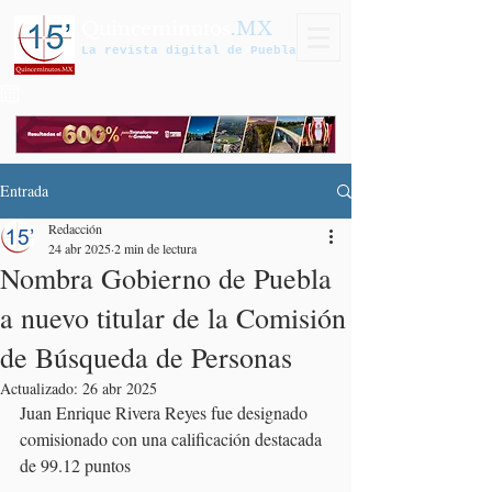
Quinceminutos
.MX
La revista digital de Puebla
Entrada
Redacción
24 abr 2025
2 min de lectura
Nombra Gobierno de Puebla
a nuevo titular de la Comisión
de Búsqueda de Personas
Actualizado:
26 abr 2025
Juan Enrique Rivera Reyes fue designado 
comisionado con una calificación destacada 
de 99.12 puntos