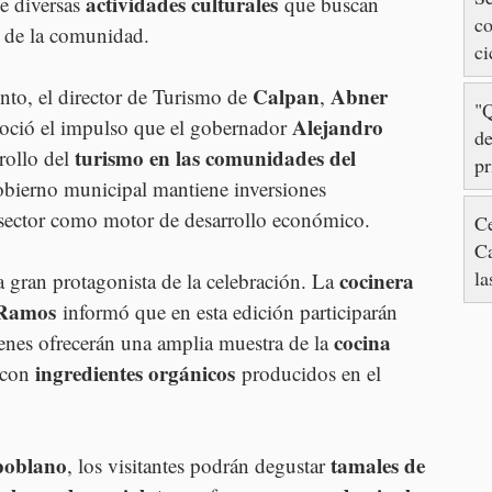
actividades culturales
de diversas 
 que buscan 
co
ad de la comunidad.
ci
Calpan
Abner 
to, el director de Turismo de 
, 
"Q
Alejandro 
noció el impulso que el gobernador 
de
turismo en las comunidades del 
rollo del 
pr
obierno municipal mantiene inversiones 
ca
e sector como motor de desarrollo económico.
Gr
Ce
C
la
cocinera 
a gran protagonista de la celebración. La 
in
 Ramos
 informó que en esta edición participarán 
fe
cocina 
enes ofrecerán una amplia muestra de la 
ingredientes orgánicos
 con 
 producidos en el 
poblano
tamales de 
, los visitantes podrán degustar 