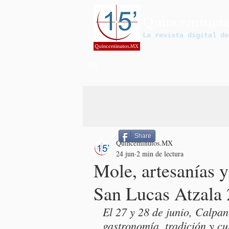
Quinceminut
La revista digital de
Share
Quinceminutos.MX
24 jun
2 min de lectura
Mole, artesanías y 
San Lucas Atzala
El 27 y 28 de junio, Calpan
gastronomía, tradición y cu