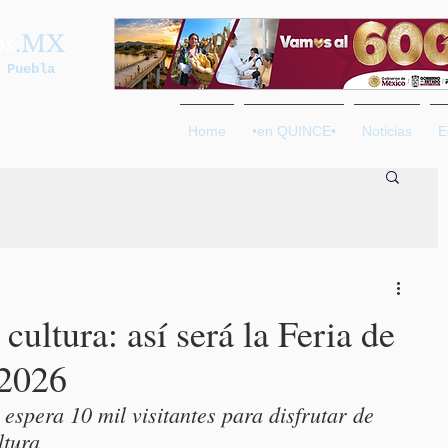
os
.MX
 Puebla
Home
•en QUINCE•
Noticias
E
cultura: así será la Feria de
 2026
 espera 10 mil visitantes para disfrutar de 
ltura