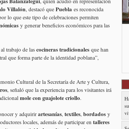
jas Balanzategui
, quien acudió en representación 
lo Villalón
Puebla
, destacó que 
 es reconocida 
por lo que este tipo de celebraciones permiten 
onómicas
 y generar beneficios económicos para las 
cocineras tradicionales
al trabajo de las 
 que han 
ral que forma parte de la identidad poblana”, 
rimonio Cultural de la Secretaría de Arte y Cultura, 
ros
, señaló que la experiencia para los visitantes irá 
mole con guajolote criollo
adicional 
.
Ha
su
v
artesanías
textiles
bordados
onocer y adquirir 
, 
, 
 y 
talleres 
oductores locales, además de participar en 
Se