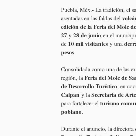
Puebla, Méx.- La tradición, el s
volcá
asentadas en las faldas del 
edición de la Feria del Mole 
27 y 28 de junio
 en el municipi
10 mil visitantes
derr
de 
 y una 
pesos
.
Consolidada como una de las exp
Feria del Mole de S
región, la 
de Desarrollo Turístico
, en co
Calpan
Secretaría de Art
 y la 
turismo comun
para fortalecer el 
poblano
.
Durante el anuncio, la directora