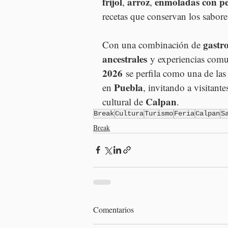
frijol
arroz
enmoladas con pe
, 
, 
recetas que conservan los sabore
gastr
Con una combinación de 
ancestrales
 y experiencias comun
2026
 se perfila como una de las 
Puebla
en 
, invitando a visitante
Calpan
cultural de 
.
Break
Cultura
Turismo
Feria
Calpan
S
Break
Comentarios