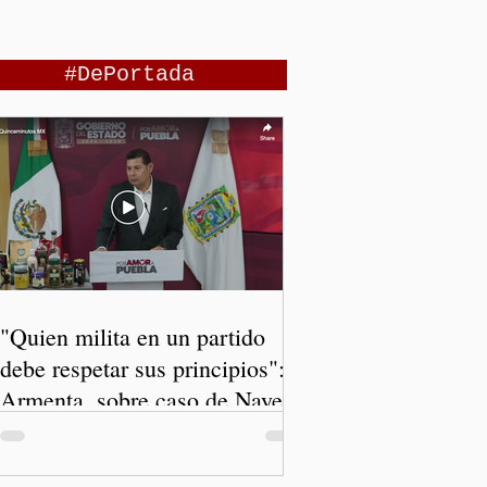
#DePortada
"Quien milita en un partido
debe respetar sus principios":
Armenta, sobre caso de Nayeli
Salvatori y Graciela Palomares