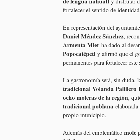
de lengua náhuatl
 y disfrutar 
fortalecer el sentido de identid
En representación del ayuntamien
Daniel Méndez Sánchez
, reco
Armenta Mier
 ha dado al desar
Popocatépetl
 y afirmó que el g
permanentes para fortalecer est
La gastronomía será, sin duda, l
tradicional Yolanda Palillero
ocho moleras de la región
, qui
tradicional poblana
 elaborada
propio municipio.
mole 
Además del emblemático 