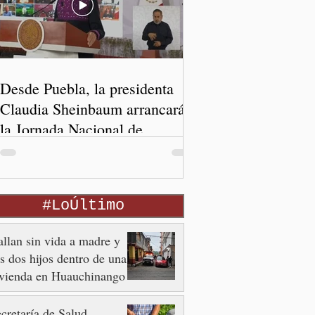
Desde Puebla, la presidenta
Claudia Sheinbaum arrancará
la Jornada Nacional de
Reforestación
#LoÚltimo
llan sin vida a madre y
s dos hijos dentro de una
ivienda en Huauchinango
cretaría de Salud