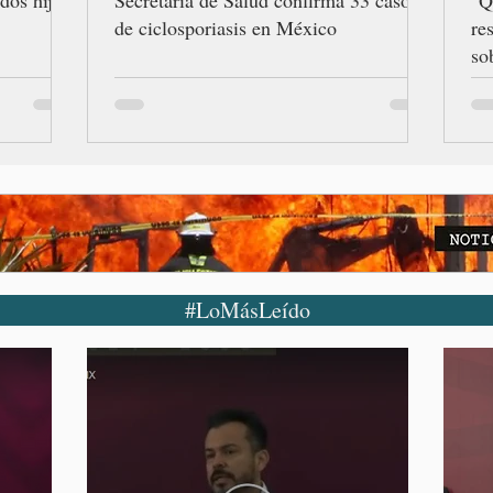
de ciclosporiasis en México
re
so
Gr
#LoMásLeído