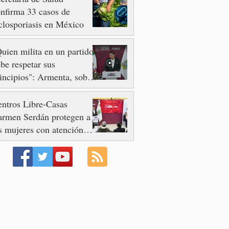
nfirma 33 casos de
closporiasis en México
uien milita en un partido
be respetar sus
incipios": Armenta, sobre
so de Nayeli Salvatori y
aciela Palomares
ntros Libre-Casas
armen Serdán protegen a
s mujeres con atención
mediata y disminuyen
minicidios