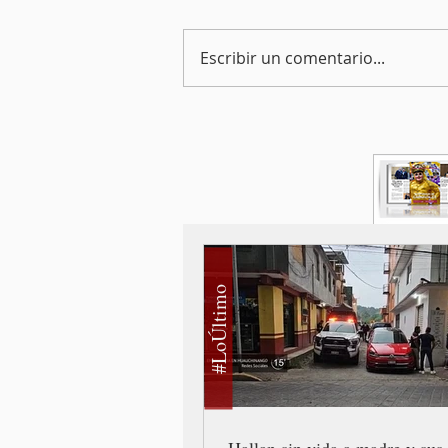
Escribir un comentario...
#LoÚltimo
Hallan sin vida a madre y sus 