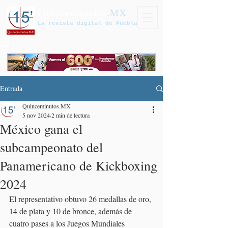
Quinceminutos
.MX
La revista digital de Puebla
Entrada
Quinceminutos.MX
5 nov 2024
2 min de lectura
México gana el
subcampeonato del
Panamericano de Kickboxing
2024
El representativo obtuvo 26 medallas de oro, 
14 de plata y 10 de bronce, además de 
cuatro pases a los Juegos Mundiales 