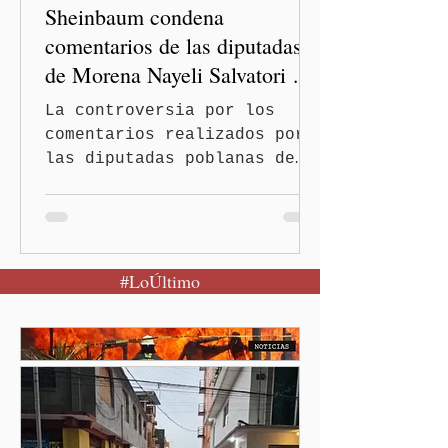
Sheinbaum condena
interinstituci
comentarios de las diputadas
de Morena Nayeli Salvatori y
Graciela Palomares
La controversia por los
comentarios realizados por
las diputadas poblanas de
Morena, Nayeli Salvatori
Bojalil y Elvia Graciela
Palomares Ramírez, llegó
este miércoles hasta la
#LoÚltimo
conferencia matutina de la
presidenta Claudia
Sheinbaum Pardo, quien
condenó cualquier expresión
discriminatoria y dejó en
manos de su partido la
determinación de una
eventual sanción.