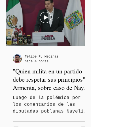
Felipe P. Mecinas
hace 4 horas
"Quien milita en un partido
debe respetar sus principios":
Armenta, sobre caso de Nayeli
Salvatori y Graciela Palomares
Luego de la polémica por
los comentarios de las
diputadas poblanas Nayeli
Salvatori Bojalil y Elvia
Graciela Palomares Ramírez,