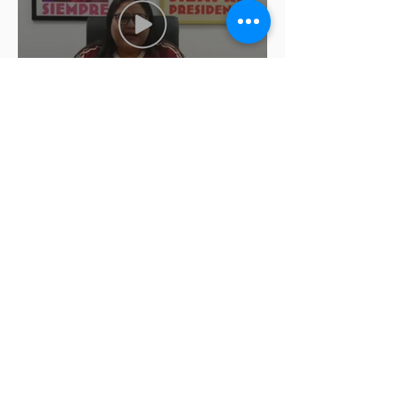
Morena modifica de última
hora las fechas para registro de
aspirantes a diputados
federales y alcaldes
Letty Carreño corre con las