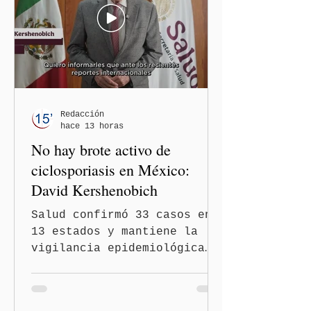
contra las personas adultas
mayores no pueden
justificarse como una
simple opinión o una broma.
Redacción
hace 13 horas
No hay brote activo de
ciclosporiasis en México:
David Kershenobich
Salud confirmó 33 casos en
13 estados y mantiene la
vigilancia epidemiológica
Ciudad de México
(Quinceminutos.MX).- El
secretario de Salud, David