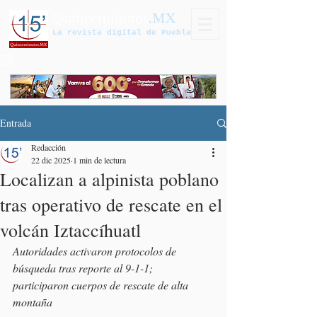
Quinceminutos
.MX
La revista digital de Puebla
Entrada
Redacción
22 dic 2025
1 min de lectura
Localizan a alpinista poblano
tras operativo de rescate en el
volcán Iztaccíhuatl
Autoridades activaron protocolos de 
búsqueda tras reporte al 9-1-1; 
participaron cuerpos de rescate de alta 
montaña