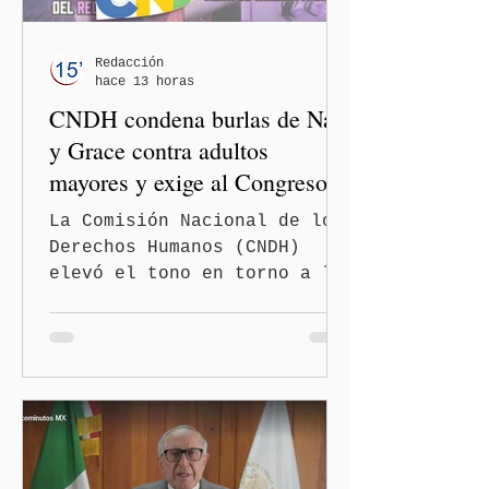
Redacción
hace 13 horas
CNDH condena burlas de Nay
y Grace contra adultos
mayores y exige al Congreso
frenar discursos
La Comisión Nacional de los
discriminatorios
Derechos Humanos (CNDH)
elevó el tono en torno a la
polémica generada por las
diputadas locales de
Morena, Nayeli Salvatori
Bojalil y Elvia Graciela
"Grace" Palomares Ramírez,
al considerar que los
comentarios que emitieron
en el podcast "DesCasadas"