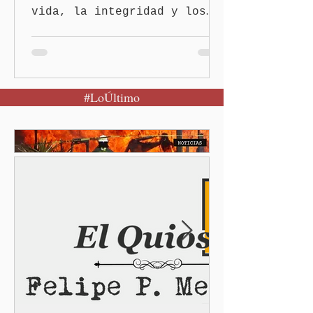
vida, la integridad y los
derechos de las mujeres es
la base para construir un
Puebla más justo y seguro
Puebla, Pue.-Cuando una
#LoÚltimo
mujer encuentra un lugar
seguro para pedir ayuda,
también recupera la
esperanza de vivir sin
miedo. Con esa visión, el
gobernador Alejandro
Armenta Mier inauguró el
Centro LIBRE (Libertad,
Igualdad, Bienestar, Redes,
Emancipación) número 62 y
la Casa Carmen Serdán
número 25 en el estado, la
cuarta en la c