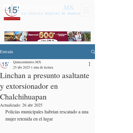
Quinceminutos
.MX
La revista digital de Puebla
Entrada
Quinceminutos.MX
25 abr 2025
1 min de lectura
Linchan a presunto asaltante
y extorsionador en
Chalchihuapan
Actualizado:
26 abr 2025
Policías municipales habrían rescatado a una 
mujer retenida en el lugar