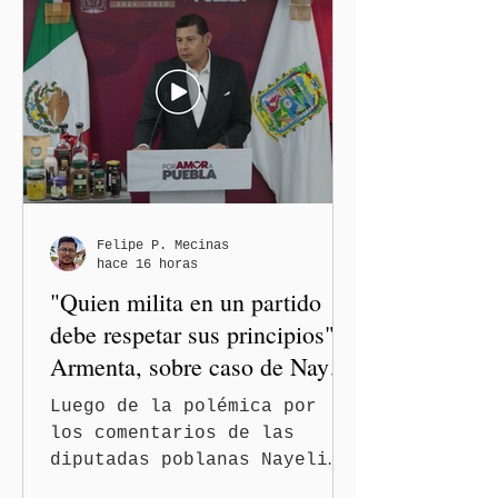
Felipe P. Mecinas
hace 16 horas
"Quien milita en un partido
debe respetar sus principios":
Armenta, sobre caso de Nayeli
Salvatori y Graciela Palomares
Luego de la polémica por
los comentarios de las
diputadas poblanas Nayeli
Salvatori Bojalil y Elvia