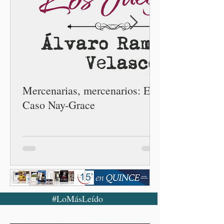
comunidades y ciudadanía de
las 32 entidades para
impulsar la restauración de
los ecosistemas forestales.
Durante la Mañanera del
Pueblo, a través de un
enlace
Mercenarias, mercenarios: El
Caso Nay-Grace
#LoMásLeído