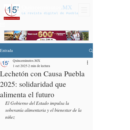
Quinceminutos
.MX
La revista digital de Puebla
Entrada
Quinceminutos.MX
1 oct 2025
2 min de lectura
Lechetón con Causa Puebla
2025: solidaridad que
alimenta el futuro
El Gobierno del Estado impulsa la 
soberanía alimentaria y el bienestar de la 
niñez