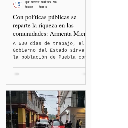
Quinceminutos.MX
hace 1 hora
Con políticas públicas se
reparte la riqueza en las
comunidades: Armenta Mier
A 600 días de trabajo, el
Gobierno del Estado sirve a
la población de Puebla con
políticas redistributivas e
integrales. El gobierno
estatal eliminó la deuda
pública heredada del Museo
Internacional del Barroco
que significó un “saqueo”
del erario en los gobiernos
neoliberales del pasado.