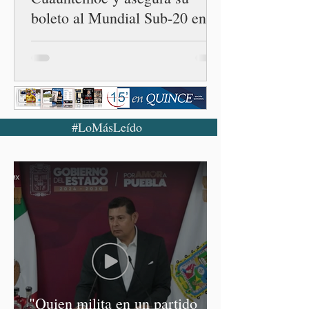
boleto al Mundial Sub-20 en
2027
#LoMásLeído
"Quien milita en un partido