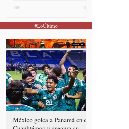
agosto en el Parque
Nacional Izta-Popo Ciudad
de México.-Puebla será el
#LoÚltimo
punto de partida de la
Jornada Nacional de
Reforestación, una
estrategia del Gobierno de
México que reunirá de
manera simultánea a
autoridades, ejidos,
comunidades y ciudadanía de
las 32 entidades para
impulsar la restauración de
los ecosistemas forestales.
Durante la Mañanera del
Pueblo, a través de un
enlace
México golea a Panamá en el
Cuauhtémoc y asegura su