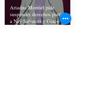
Ariadna Montiel pide
suspender derechos partidistas
a Nay Salvatori y Grace
Palomares
Cablebús de Puebla aún no
cuenta con licencia de
construcción: García Parra