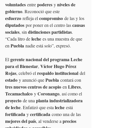
voluntades
poderes
niveles de 
 entre 
 y 
gobierno
. Reconoció que este 
esfuerzo
compromiso
 refleja el 
 de las y los 
diputados
causas 
 por poner en el centro las 
sociales
distinciones partidistas
, sin 
. 
leche
“Cada litro de 
 es una muestra de que 
Puebla
en 
 nadie está solo”, expresó.
gerente nacional del programa Leche 
El 
para el Bienestar
Víctor Hugo Pérez 
, 
Rojas
respaldo institucional
, celebró el 
 del 
estado
Puebla
 y anunció que 
 contará con 
tres nuevos centros de acopio
Libres
 en 
, 
Tecamachalco
Coronango
 y 
, así como el 
proyecto
planta industrializadora 
 de una 
de leche
leche
. Enfatizó que esta 
 está 
fortificada
certificada
 y 
 como una de las 
mejores del país
precios 
, al venderse a 
subsidiados
accesibles
 y 
.