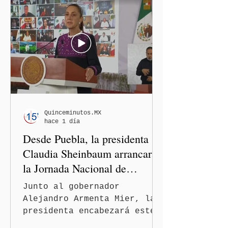
(FGE) para determinar las
causas del fallecimiento.
Quinceminutos.MX
hace 1 día
Desde Puebla, la presidenta
Claudia Sheinbaum arrancará
la Jornada Nacional de
Reforestación
Junto al gobernador
Alejandro Armenta Mier, la
presidenta encabezará este
evento el próximo 9 de