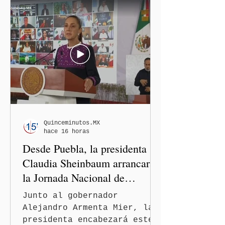
disminuyó en un 60 por
ciento, durante el primer
semestre de 2026, gracias
al modelo de los Centros
LIBRE (Libertad, Igualdad,
Bienestar, Redes,
Emancipación)–Casas Carmen
Serdán, que descentraliza
la justicia. En rueda de
prensa, el gobernador
Alejandro Armenta Mier
Quinceminutos.MX
hace 16 horas
resaltó este logro
Desde Puebla, la presidenta
interinstituci
Claudia Sheinbaum arrancará
la Jornada Nacional de
Reforestación
Junto al gobernador
Alejandro Armenta Mier, la
presidenta encabezará este