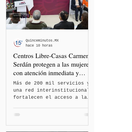
dirigencia nacional de
Morena y dejó en manos de
la Comisión Nacional de
Honor y Justicia (CNHJ) el
futuro de las integrantes
de la bancada de Morena en
Quinceminutos.MX
hace 10 horas
el Congreso de Puebla.
Centros Libre-Casas Carmen
Serdán protegen a las mujeres
con atención inmediata y
disminuyen feminicidios
Más de 200 mil servicios y
una red interinstitucional
fortalecen el acceso a la
justicia y la atención
integral Ciudad de México.-
A 600 días de gobierno, el
feminicidio en Puebla