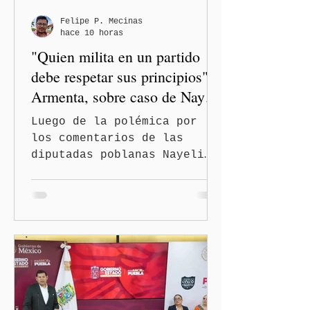
Felipe P. Mecinas
hace 10 horas
"Quien milita en un partido
debe respetar sus principios":
Armenta, sobre caso de Nayeli
Salvatori y Graciela Palomares
Luego de la polémica por
los comentarios de las
diputadas poblanas Nayeli
Salvatori Bojalil y Elvia
Graciela Palomares Ramírez,
considerados
discriminatorios, el
gobernador de Puebla,
Alejandro Armenta Mier,
respaldó la postura de la
presidenta Claudia
Sheinbaum Pardo y de la