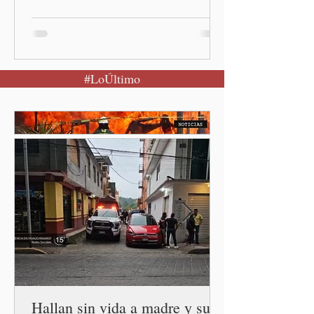
evento el próximo 9 de
agosto en el Parque
Nacional Izta-Popo Ciudad
de México.-Puebla será el
#LoÚltimo
punto de partida de la
Jornada Nacional de
Reforestación, una
estrategia del Gobierno de
México que reunirá de
manera simultánea a
autoridades, ejidos,
comunidades y ciudadanía de
las 32 entidades para
impulsar la restauración de
los ecosistemas forestales.
Durante la Mañanera del
Pueblo, a través de un
enlace
Hallan sin vida a madre y sus