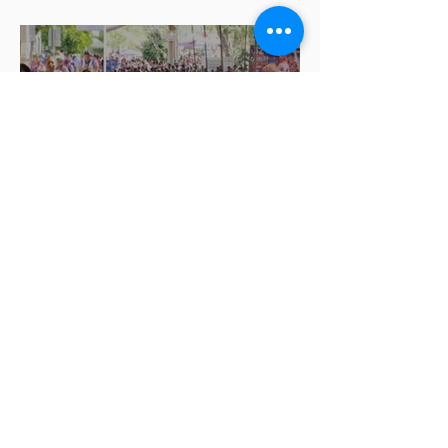
federales y alcaldes
Letty Carreño corre con las
coapeñitas y llama a preservar
la Carrera de la Tortilla