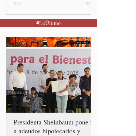
(Quinceminutos.MX).-La
Presidenta Claudia
Sheinbaum Pardo anunció el
#LoÚltimo
restablecimiento de las
relaciones diplomáticas
entre los gobiernos de
México y Perú. “Es
importante que más allá de
la orientación política de
los gobiernos —porque hay
orientaciones políticas de
los gobiernos, llegan por
un partido, llegan por otro
— es importante que México
tenga relaciones
diplomáticas con el mu
Presidenta Sheinbaum pone fin
a adeudos hipotecarios y