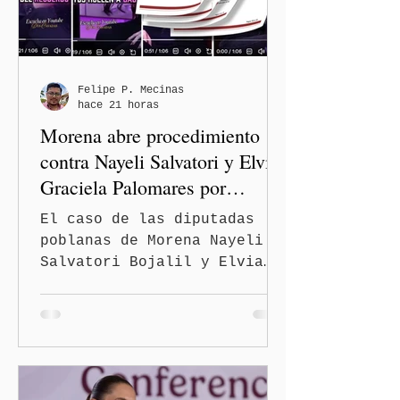
programa estatal para
recuperar vialidades
prioritarias, fortalecer la
movilidad y mejorar las
condiciones de seguridad de
Felipe P. Mecinas
hace 21 horas
las familias poblanas, en e
Morena abre procedimiento
contra Nayeli Salvatori y Elvia
Graciela Palomares por
discriminación y burlas
El caso de las diputadas
poblanas de Morena Nayeli
Salvatori Bojalil y Elvia
Graciela Palomares Ramírez
escaló dentro de las
estructuras internas del
partido. La Comisión
Nacional de Honestidad y
Justicia (CNHJ) de Morena