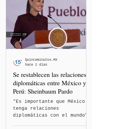
inició formalmente un
procedimiento sancionador
de oficio contra ambas
legisladoras por las
expresiones realizadas en
el podcast DesCasadas,
luego de que sus
comentarios fueran
señalados como
Quinceminutos.MX
hace 2 días
discriminatorios hacia
Se restablecen las relaciones
hombres y personas adultas
mayores.
diplomáticas entre México y
Perú: Sheinbaum Pardo
“Es importante que México
tenga relaciones
diplomáticas con el mundo”,
señaló Ciudad de México