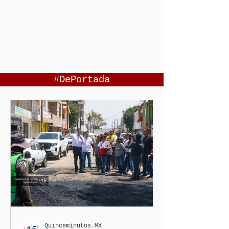
#DePortada
Quinceminutos.MX