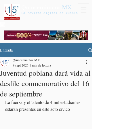
Quinceminutos
.MX
La revista digital de Puebla
Entrada
Quinceminutos.MX
9 sept 2025
1 min de lectura
Juventud poblana dará vida al
desfile conmemorativo del 16
de septiembre
La fuerza y el talento de 4 mil estudiantes 
estarán presentes en este acto cívico