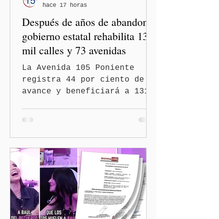
hace 17 horas
Después de años de abandono,
gobierno estatal rehabilita 13
mil calles y 73 avenidas
La Avenida 105 Poniente
registra 44 por ciento de
avance y beneficiará a 131
mil 420 habitantes Puebla,
Pue.-Con la meta de
intervenir 13 mil calles y
73 avenidas durante 2026,
el gobernador Alejandro
Armenta Mier supervisó la
rehabilitación de la
Avenida 105 Poniente, obra
que registra 44 por ciento
de avance y forma parte del