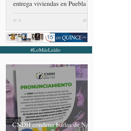
entrega viviendas en Puebla
#LoMásLeído
CNDH condena burlas de Nay