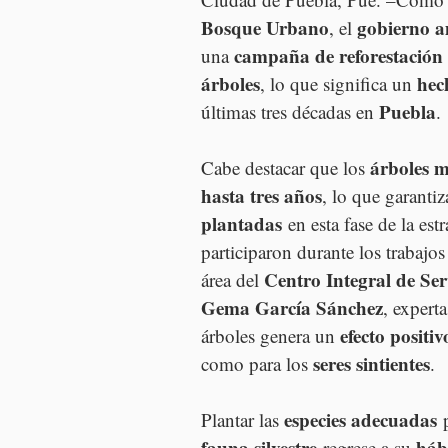
Bosque Urbano
gobierno a
, el 
campaña de reforestación
una 
árboles
hec
, lo que significa un 
Puebla
últimas tres décadas en 
.
árboles m
Cabe destacar que los 
hasta tres años
, lo que garantiza
plantadas
 en esta fase de la est
participaron durante los trabajos
Centro Integral de Ser
área del 
Gema García Sánchez
, experta
efecto positi
árboles genera un 
seres sintientes
como para los 
.
especies adecuadas
Plantar las 
 
fauna silvestre
háb
 regrese a su 