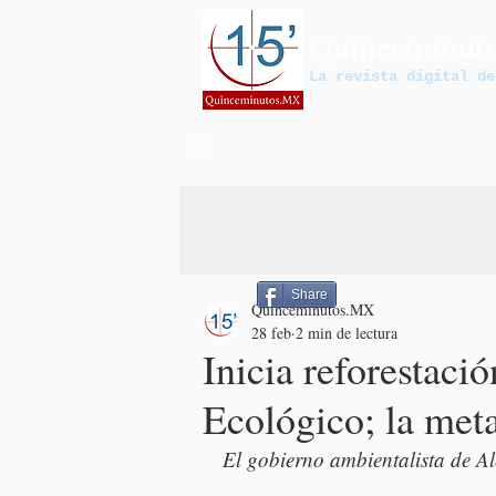
Quinceminut
La revista digital de
Share
Quinceminutos.MX
28 feb
2 min de lectura
Inicia reforestaci
Ecológico; la meta
El gobierno ambientalista de Al