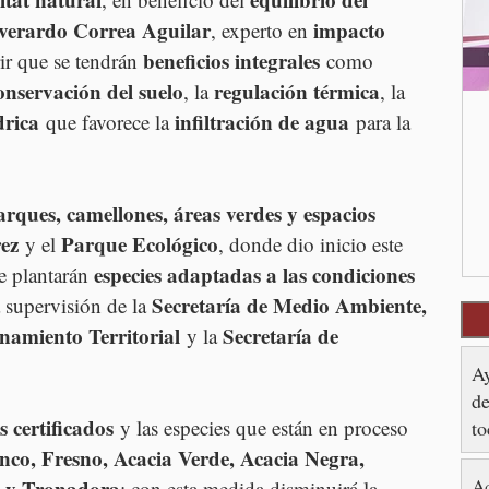
verardo Correa Aguilar
impacto 
, experto en 
beneficios integrales
erir que se tendrán 
 como 
onservación del suelo
regulación térmica
, la 
, la 
drica
infiltración de agua
 que favorece la 
 para la 
arques, camellones, áreas verdes y espacios 
ez
Parque Ecológico
 y el 
, donde dio inicio este 
especies adaptadas a las condiciones 
e plantarán 
Secretaría de Medio Ambiente, 
a supervisión de la 
namiento Territorial
Secretaría de 
 y la 
Ay
de
s certificados
 y las especies que están en proceso 
to
co, Fresno, Acacia Verde, Acacia Negra, 
Ac
e y Tronadora
; con esta medida disminuirá la 