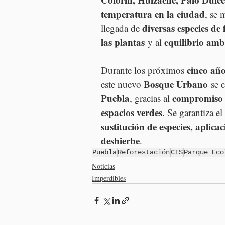
temperatura en la ciudad
, se 
diversas especies de
llegada de 
las plantas
equilibrio amb
 y al 
cinco añ
Durante los próximos 
Bosque Urbano
este nuevo 
 se 
Puebla
compromiso y
, gracias al 
espacios verdes
. Se garantiza el 
sustitución de especies, aplica
deshierbe
.
Puebla
Reforestación
CIS
Parque Eco
Noticias
Imperdibles