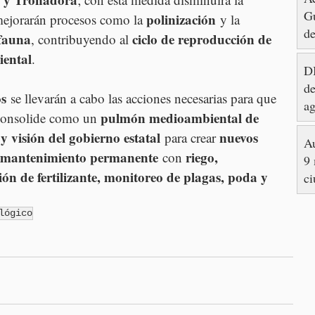
Gu
polinización
mejorarán procesos como la 
 y la 
de
 fauna
ciclo de reproducción de 
, contribuyendo al 
iental
.
DI
de
os
 se llevarán a cabo las acciones necesarias para que 
ag
pulmón medioambiental de 
consolide como un 
 visión del gobierno estatal
nuevos 
 para crear 
Au
mantenimiento permanente
riego, 
 con 
9 
ción de fertilizante, monitoreo de plagas, poda y 
ci
lógico