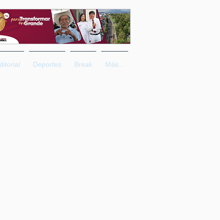
ditorial
Deportes
Break
Más...