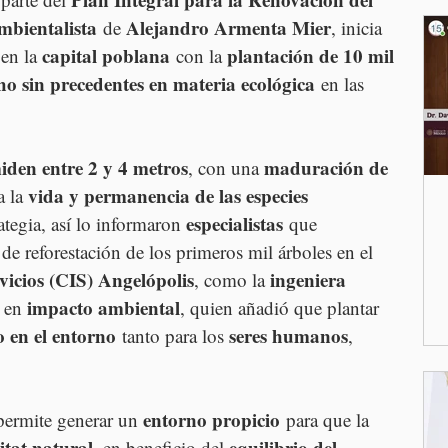
mbientalista
Alejandro Armenta Mier
 de 
, inicia 
capital poblana
plantación de 10 mil 
 en la 
 con la 
ho sin precedentes en materia ecológica
 en las 
iden entre 2 y 4 metros
maduración de 
, con una 
vida y permanencia de las especies 
 la 
especialistas
rategia, así lo informaron 
 que 
 de reforestación de los primeros mil árboles en el 
vicios (CIS) Angelópolis
ingeniera 
, como la 
impacto ambiental
 en 
, quien añadió que plantar 
vo en el entorno
seres humanos
 tanto para los 
, 
entorno propicio
permite generar un 
 para que la 
itat natural
equilibrio del 
, en beneficio del 