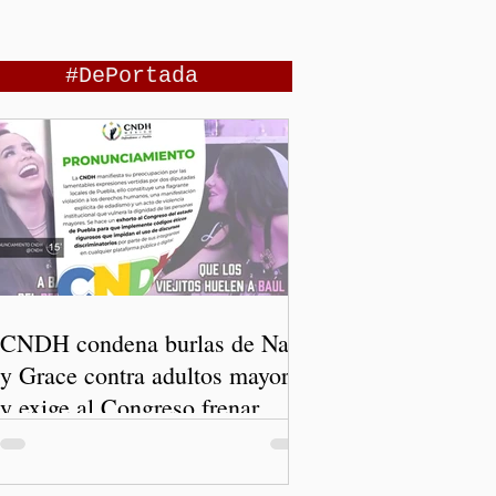
#DePortada
CNDH condena burlas de Nay
y Grace contra adultos mayores
y exige al Congreso frenar
discursos discriminatorios