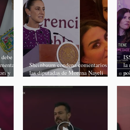
o debe
IS
rmenta,
Sheinbaum condena comentarios de
la
ori y
las diputadas de Morena Nayeli
po
Salvatori y Graciela Palomares
Mo