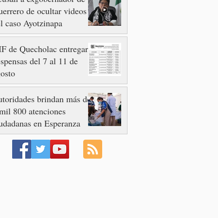
errero de ocultar videos
l caso Ayotzinapa
F de Quecholac entregará
spensas del 7 al 11 de
osto
toridades brindan más de
mil 800 atenciones
udadanas en Esperanza