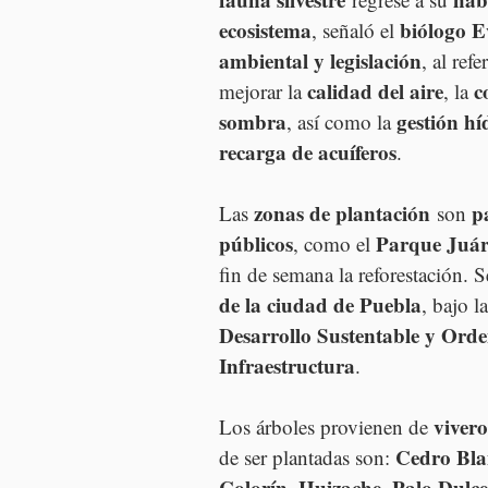
ecosistema
biólogo E
, señaló el 
ambiental y legislación
, al ref
calidad del aire
c
mejorar la 
, la 
sombra
gestión hí
, así como la 
recarga de acuíferos
.
zonas de plantación
p
Las 
 son 
públicos
Parque Juár
, como el 
fin de semana la reforestación. S
de la ciudad de Puebla
, bajo l
Desarrollo Sustentable y Orde
Infraestructura
.
vivero
Los árboles provienen de 
Cedro Blan
de ser plantadas son: 
Colorín, Huizache, Palo Dulc