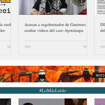
la verdad
Acusan a exgobernador de Guerrero de
DI
der
ocultar videos del caso Ayotzinapa
de
#LoMásLeído