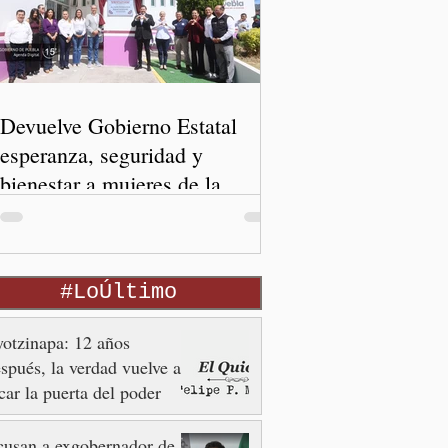
Devuelve Gobierno Estatal
esperanza, seguridad y
bienestar a mujeres de la
periferia urbana
#LoÚltimo
otzinapa: 12 años
spués, la verdad vuelve a
car la puerta del poder
usan a exgobernador de