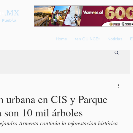
os
.MX
 Puebla
Home
•en QUINCE•
Noticias
E
ón urbana en CIS y Parque
 son 10 mil árboles
ejandro Armenta continúa la reforestación histórica