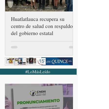
confirmado 33 casos de esta
enferme
Huatlatlauca recupera su
centro de salud con respaldo
del gobierno estatal
#LoMásLeído