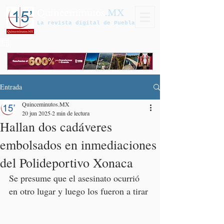
Quinceminutos
.MX
La revista digital de Puebla
Entrada
Quinceminutos.MX
20 jun 2025
2 min de lectura
Hallan dos cadáveres
embolsados en inmediaciones
del Polideportivo Xonaca
Se presume que el asesinato ocurrió 
en otro lugar y luego los fueron a tirar 