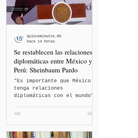
Quinceminutos.MX
hace 14 horas
Se restablecen las relaciones
diplomáticas entre México y
Perú: Sheinbaum Pardo
“Es importante que México
tenga relaciones
diplomáticas con el mundo”,
señaló Ciudad de México
(Quinceminutos.MX).-La
Presidenta Claudia
Sheinbaum Pardo anunció el
restablecimiento de las