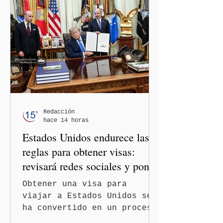
relaciones diplomáticas
entre los gobiernos de
México y Perú. “Es
importante que más allá de
la orientación política de
los gobiernos —porque hay
orientaciones políticas de
los gobiernos, llegan por
un partido, llegan por otro
— es importante que México
Redacción
hace 14 horas
tenga relaciones
Estados Unidos endurece las
diplomáticas con el mu
reglas para obtener visas:
revisará redes sociales y pone
freno al Turismo de
Obtener una visa para
Nacimiento
viajar a Estados Unidos se
ha convertido en un proceso
con mayores filtros bajo la