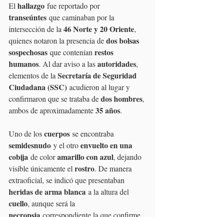
hallazgo
El 
 fue reportado por 
transeúntes
 que caminaban por la 
46 Norte y 20 Oriente
intersección de la 
, 
dos bolsas 
quienes notaron la presencia de 
sospechosas
restos 
 que contenían 
humanos
autoridades
. Al dar aviso a las 
, 
Secretaría de Seguridad 
elementos de la 
Ciudadana (SSC)
 acudieron al lugar y 
dos hombres
confirmaron que se trataba de 
, 
35 años
ambos de aproximadamente 
.
cuerpos
Uno de los 
 se encontraba 
semidesnudo
envuelto en una 
 y el otro 
cobija
amarillo con azul
 de color 
, dejando 
rostro
visible únicamente el 
. De manera 
extraoficial, se indicó que presentaban 
heridas de arma blanca
 a la altura del 
cuello
, aunque será la 
necropsia
 correspondiente la que confirme 