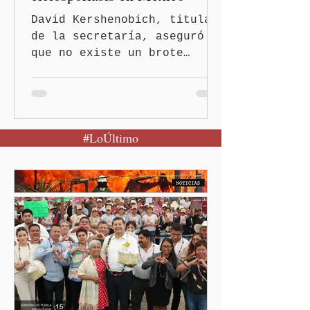
David Kershenobich, titular
de la secretaría, aseguró
que no existe un brote
activo y llamó a la
población a mantener la
calma Ciudad de México.- El
secretario de Salud
#LoÚltimo
federal, David Kershenobich
Stalnikowitz, descartó que
exista un brote activo de
ciclosporiasis en México,
luego del incremento de
casos registrado en Estados
Unidos. Durante la
conferencia matutina en
Palacio Nacional, el
funcionario informó que en
el país únicamente se han