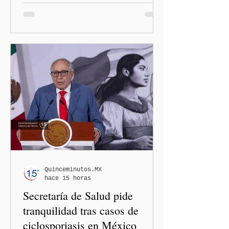
administración de Donald
Trump. El Departamento de
Estado amplió la revisión
de la presencia digital de
los solicitantes, mientras
Washington busca cerrar el
paso al llamado “turismo de
nacimiento” y reforzar los
controles migratorios.
Quinceminutos.MX
hace 15 horas
Secretaría de Salud pide
tranquilidad tras casos de
ciclosporiasis en México