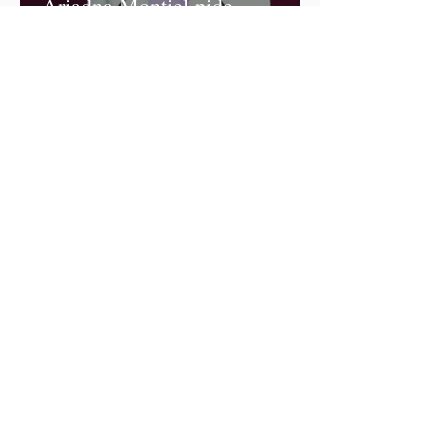
Ariadna Montiel pide
suspender derechos partidistas
a Nay Salvatori y Grace
Palomares
Cablebús de Puebla aún no
cuenta con licencia de
construcción: García Parra