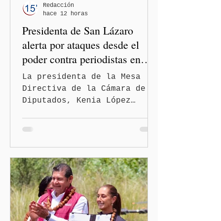
Redacción
hace 12 horas
Presidenta de San Lázaro
alerta por ataques desde el
poder contra periodistas en
México
La presidenta de la Mesa
Directiva de la Cámara de
Diputados, Kenia López
Rabadán, advirtió sobre el
riesgo de que desde las
instituciones públicas se
normalicen las
descalificaciones, amenazas
y mecanismos de presión
contra periodistas, al
señalar que la libertad de
expresión puede debilitarse
de manera gradual hasta