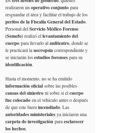
tres niveles de gobierno
los 
, quienes 
operativo conjunto
realizaron un 
 para 
resguardar el área y facilitar el trabajo de los 
peritos de la Fiscalía General del Estado
. 
Servicio Médico Forense 
Personal del 
(Semefo)
levantamiento del 
 realizó el 
cuerpo
anfiteatro
 para llevarlo al 
, donde se 
necropsia
le practicará la 
 correspondiente y 
estudios forenses
se iniciarán los 
 para su 
identificación
.
Hasta el momento, no se ha emitido 
información oficial
 sobre las posibles 
causas del siniestro
cuerpo 
 ni sobre si el 
fue colocado
 en el vehículo antes o después 
incendiado
de que este fuera 
. Las 
autoridades ministeriales
 ya iniciaron una 
carpeta de investigación
esclarecer 
 para 
los hechos
.