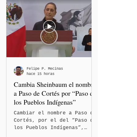
Sheinbaum Pardo, encabezó
desde la región Izta-Popo
el inicio de la Jornada
Nacional de Reforestación
2026, con la participación
simultánea de los gobiernos
estatales, comunidades,
pueblos originarios,
fuerzas armadas,
brigadistas y sociedad
Felipe P. Mecinas
hace 15 horas
civil de todo el país, y
Cambia Sheinbaum el nombre
anunció su pro
a Paso de Cortés por “Paso de
los Pueblos Indígenas”
Cambiar el nombre a Paso de
Cortés, por el del “Paso de
los Pueblos Indígenas”,
propuso la presidenta