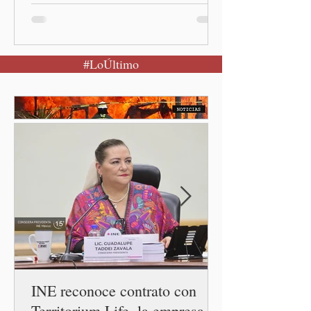
Claudia Sheinbaum Pardo, al
encabezar este domingo la
Jornada Nacional de
#LoÚltimo
Reforestación desde la
comunidad de Santiago
Xalitzintla.
INE reconoce contrato con
Territorium Life, la empresa