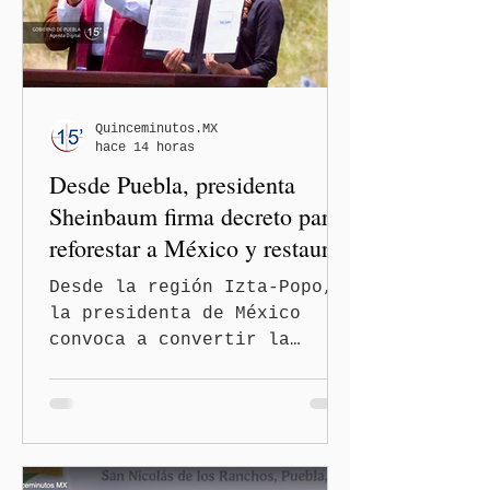
convertirse en una
restricción al ejercicio
informativo.
Quinceminutos.MX
hace 14 horas
Desde Puebla, presidenta
Sheinbaum firma decreto para
reforestar a México y restaurar
ecosistemas
Desde la región Izta-Popo,
la presidenta de México
convoca a convertir la
reforestación en una acción
permanente de alcance
nacional San Nicolás de los
Ranchos, Pue.-La presidenta
de México, Claudia