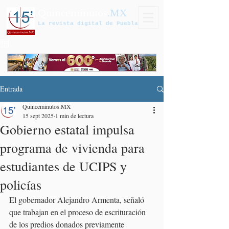
Quinceminutos
.MX
La revista digital de Puebla
Entrada
Quinceminutos.MX
15 sept 2025
1 min de lectura
Gobierno estatal impulsa
programa de vivienda para
estudiantes de UCIPS y
policías
El gobernador Alejandro Armenta, señaló 
que trabajan en el proceso de escrituración 
de los predios donados previamente