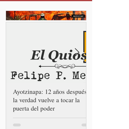
seguro para pedir ayuda,
también recupera la
esperanza de vivir sin
miedo. Con esa visión, el
gobernador Alejandro
Armenta Mier inauguró el
Centro LIBRE (Libertad,
Igualdad, Bienestar, Redes,
Emancipación) número 62 y
la Casa Carmen Serdán
número 25 en el estado, la
cuarta en la c
Ayotzinapa: 12 años después,
la verdad vuelve a tocar la
puerta del poder