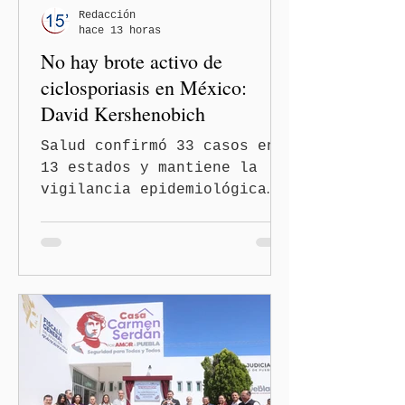
Redacción
hace 13 horas
No hay brote activo de
ciclosporiasis en México:
David Kershenobich
Salud confirmó 33 casos en
13 estados y mantiene la
vigilancia epidemiológica
Ciudad de México
(Quinceminutos.MX).- El
secretario de Salud, David
Kershenobich Stalnikowitz,
aseguró que en México no
existe un brote activo de
ciclosporiasis, luego de
los recientes reportes de
casos en Estados Unidos y