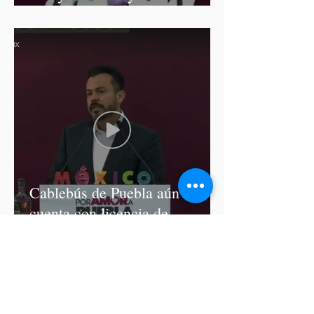
Palomares
Cablebús de Puebla aún no
cuenta con licencia de
construcción: García Parra