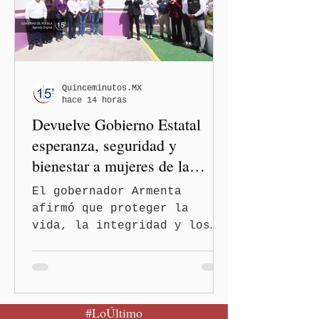
de viajeros del Reino Unido
que visitaron territorio
mexicano. A través de un
mensaje difundido en redes
sociales, el funcionario
informó que la Secretaría
Quinceminutos.MX
hace 14 horas
de Salud activó de mane
Devuelve Gobierno Estatal
esperanza, seguridad y
bienestar a mujeres de la
periferia urbana
El gobernador Armenta
afirmó que proteger la
vida, la integridad y los
derechos de las mujeres es
la base para construir un
Puebla más justo y seguro
Puebla, Pue.-Cuando una
#LoÚltimo
mujer encuentra un lugar