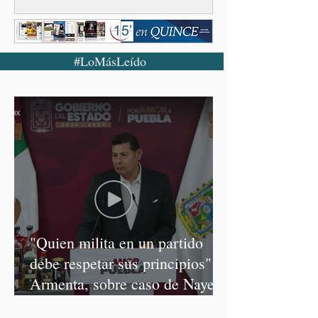
#LoMásLeído
"Quien milita en un partido
debe respetar sus principios":
Armenta, sobre caso de Nayeli
Salvatori y Graciela Palomares