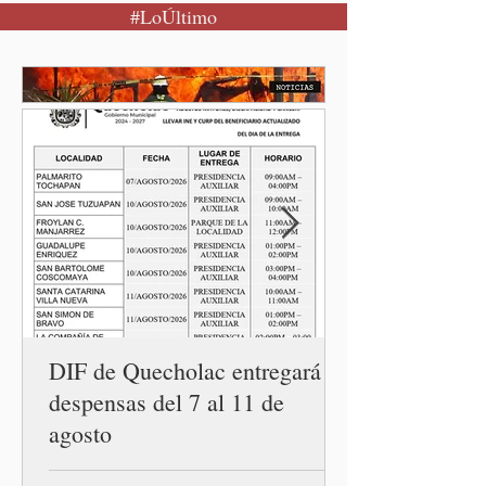
#LoÚltimo
mujer encuentra un lugar
seguro para pedir ayuda,
también recupera la
esperanza de vivir sin
miedo. Con esa visión, el
gobernador Alejandro
Armenta Mier inauguró el
Centro LIBRE (Libertad,
Igualdad, Bienestar, Redes,
Emancipación) número 62 y
la Casa Carmen Serdán
número 25 en el estado, la
cuarta en la c
DIF de Quecholac entregará
despensas del 7 al 11 de
agosto