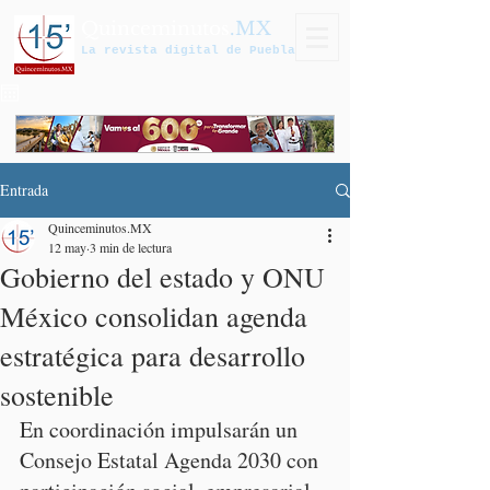
Quinceminutos
.MX
La revista digital de Puebla
Entrada
Quinceminutos.MX
12 may
3 min de lectura
Gobierno del estado y ONU
México consolidan agenda
estratégica para desarrollo
sostenible
En coordinación impulsarán un 
Consejo Estatal Agenda 2030 con 