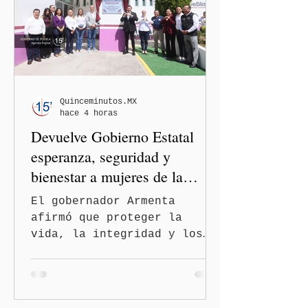
casos en Estados Unidos y
de viajeros del Reino Unido
que visitaron territorio
mexicano. A través de un
mensaje difundido en redes
sociales, el funcionario
informó que la Secretaría
Quinceminutos.MX
hace 4 horas
de Salud activó de mane
Devuelve Gobierno Estatal
esperanza, seguridad y
bienestar a mujeres de la
periferia urbana
El gobernador Armenta
afirmó que proteger la
vida, la integridad y los
derechos de las mujeres es
la base para construir un
Puebla más justo y seguro
Puebla, Pue.-Cuando una