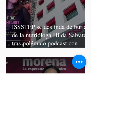
ISSSTEP se deslinda de burlas
de la nutrióloga Hilda Salvatori
tras polémico podcast con
diputadas de Morena
Ariadna Montiel pide
suspender derechos partidistas