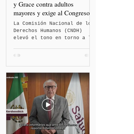
y Grace contra adultos
mayores y exige al Congreso
frenar discursos
La Comisión Nacional de los
discriminatorios
Derechos Humanos (CNDH)
elevó el tono en torno a la
polémica generada por las
diputadas locales de
Morena, Nayeli Salvatori
Bojalil y Elvia Graciela
"Grace" Palomares Ramírez,
al considerar que los
comentarios que emitieron
en el podcast "DesCasadas"
contra las personas adultas
mayores no pueden
justificarse como una
simple opinión o una broma.