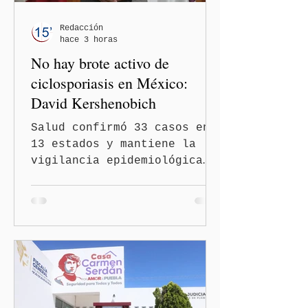
Redacción
hace 3 horas
No hay brote activo de
ciclosporiasis en México:
David Kershenobich
Salud confirmó 33 casos en
13 estados y mantiene la
vigilancia epidemiológica
Ciudad de México
(Quinceminutos.MX).- El
secretario de Salud, David
Kershenobich Stalnikowitz,
aseguró que en México no
existe un brote activo de
ciclosporiasis, luego de
los recientes reportes de