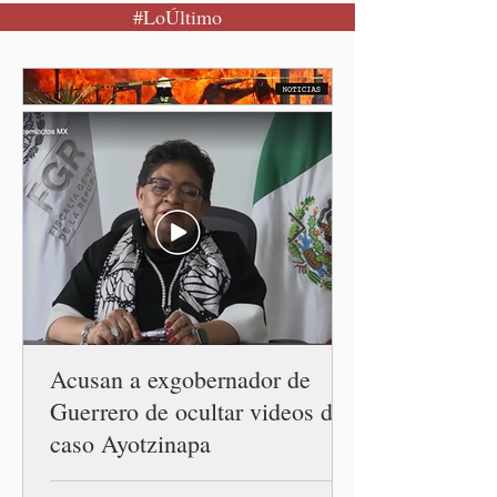
#LoÚltimo
mujer encuentra un lugar
seguro para pedir ayuda,
también recupera la
esperanza de vivir sin
miedo. Con esa visión, el
gobernador Alejandro
Armenta Mier inauguró el
Centro LIBRE (Libertad,
Igualdad, Bienestar, Redes,
Emancipación) número 62 y
la Casa Carmen Serdán
número 25 en el estado, la
cuarta en la c
Acusan a exgobernador de
Guerrero de ocultar videos del
caso Ayotzinapa