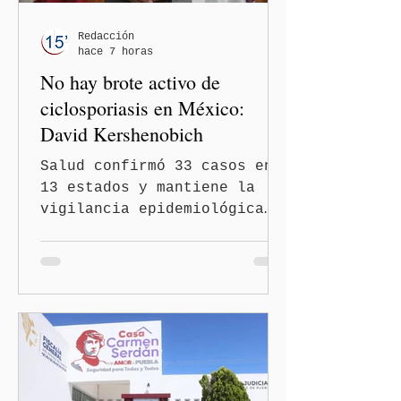
Redacción
hace 7 horas
No hay brote activo de
ciclosporiasis en México:
David Kershenobich
Salud confirmó 33 casos en
13 estados y mantiene la
vigilancia epidemiológica
Ciudad de México
(Quinceminutos.MX).- El
secretario de Salud, David
Kershenobich Stalnikowitz,
aseguró que en México no
existe un brote activo de
ciclosporiasis, luego de
los recientes reportes de