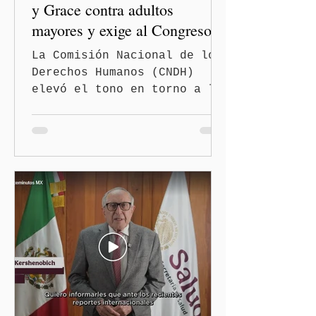
y Grace contra adultos
mayores y exige al Congreso
frenar discursos
La Comisión Nacional de los
discriminatorios
Derechos Humanos (CNDH)
elevó el tono en torno a la
polémica generada por las
diputadas locales de
Morena, Nayeli Salvatori
Bojalil y Elvia Graciela
"Grace" Palomares Ramírez,
al considerar que los
comentarios que emitieron
en el podcast "DesCasadas"
contra las personas adultas
mayores no pueden
justificarse como una
simple opinión o una broma.