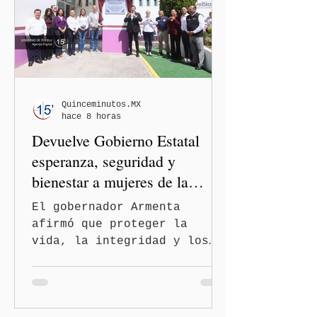
casos en Estados Unidos y
de viajeros del Reino Unido
que visitaron territorio
mexicano. A través de un
mensaje difundido en redes
sociales, el funcionario
informó que la Secretaría
Quinceminutos.MX
hace 8 horas
de Salud activó de mane
Devuelve Gobierno Estatal
esperanza, seguridad y
bienestar a mujeres de la
periferia urbana
El gobernador Armenta
afirmó que proteger la
vida, la integridad y los
derechos de las mujeres es
la base para construir un
Puebla más justo y seguro
Puebla, Pue.-Cuando una