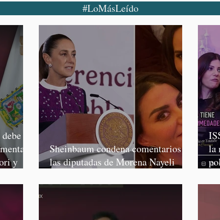
#LoMásLeído
o debe
IS
rmenta,
Sheinbaum condena comentarios de
la
ori y
las diputadas de Morena Nayeli
po
Salvatori y Graciela Palomares
Mo