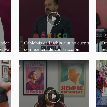
ender
Cablebús de Puebla aún no cuenta
De
Salvatori
con licencia de construcción:
re
García Parra
Mé