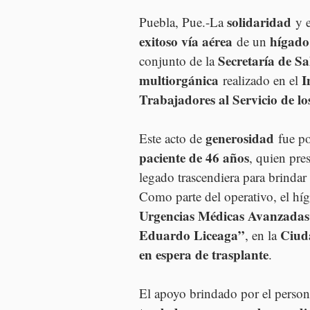
solidaridad
Puebla, Pue.-La 
 y e
exitoso vía aérea
hígado
 de un 
Secretaría de S
conjunto de la 
multiorgánica
I
 realizado en el 
Trabajadores al Servicio de l
generosidad
Este acto de 
 fue po
paciente de 46 años
, quien pre
legado trascendiera para brindar
Como parte del operativo, el híg
Urgencias Médicas Avanzada
Eduardo Liceaga”
Ciud
, en la 
en espera de trasplante
.
El apoyo brindado por el person