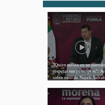
"Quien milita en un partid
respetar sus principios": A
sobre caso de Nayeli Salvat
Graciela Palomares