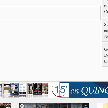
re
Cu
88
S
en
N
Go
De
bi