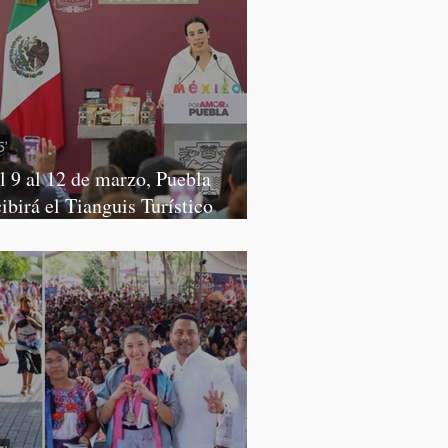
l 9 al 12 de marzo, Puebla
cibirá el Tianguis Turístico
xico 2027