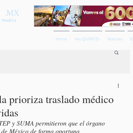
os
.MX
 Puebla
Home
•en QUINCE•
Noticias
E
a prioriza traslado médico
vidas
STEP y SUMA permitieron que el órgano 
l de México de forma oportuna.