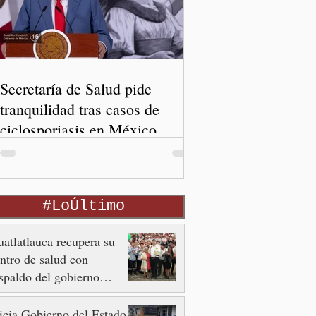
Secretaría de Salud pide
tranquilidad tras casos de
ciclosporiasis en México
#LoÚltimo
atlatlauca recupera su
ntro de salud con
spaldo del gobierno
tatal
icia Gobierno del Estado