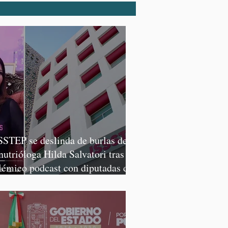
SSTEP se deslinda de burlas de
 nutrióloga Hilda Salvatori tras
lémico podcast con diputadas de
rena