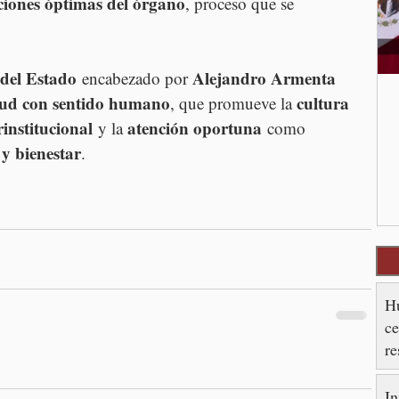
ciones óptimas del órgano
, proceso que se 
del Estado
Alejandro Armenta 
 encabezado por 
alud con sentido humano
cultura 
, que promueve la 
rinstitucional
atención oportuna
 y la 
 como 
y bienestar
.
Hu
ce
re
es
In