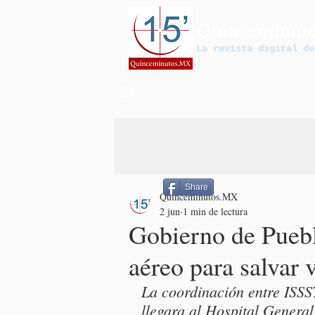
Quinceminut
La revista digital de
Share
Quinceminutos.MX
2 jun
1 min de lectura
Gobierno de Puebl
aéreo para salvar 
La coordinación entre ISS
llegara al Hospital Genera