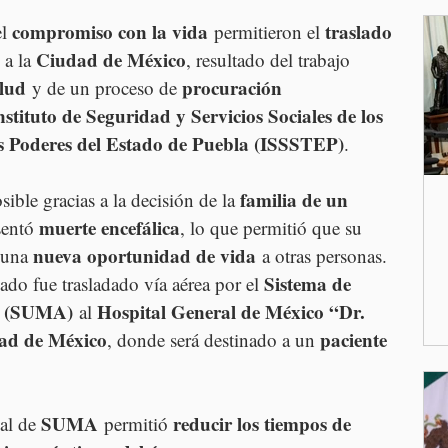
compromiso con la vida
traslado 
l 
 permitieron el 
Ciudad de México
 a la 
, resultado del trabajo 
alud
procuración 
 y de un proceso de 
nstituto de Seguridad y Servicios Sociales de los 
os Poderes del Estado de Puebla (ISSSTEP)
.
familia de un 
sible gracias a la decisión de la 
muerte encefálica
sentó 
, lo que permitió que su 
nueva oportunidad de vida
 una 
 a otras personas.
Sistema de 
ado fue trasladado vía aérea por el 
s (SUMA)
Hospital General de México “Dr. 
 al 
ad de México
paciente 
, donde será destinado a un 
SUMA
reducir los tiempos de 
al de 
 permitió 