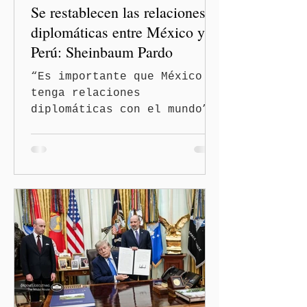
Se restablecen las relaciones
diplomáticas entre México y
Perú: Sheinbaum Pardo
“Es importante que México
tenga relaciones
diplomáticas con el mundo”,
señaló Ciudad de México
(Quinceminutos.MX).-La
Presidenta Claudia
Sheinbaum Pardo anunció el
restablecimiento de las
relaciones diplomáticas
entre los gobiernos de
México y Perú. “Es
importante que más allá de
la orientación política de
los gobiernos —porque hay