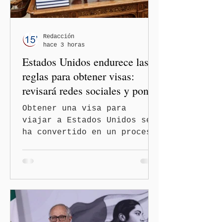
orientaciones políticas de
los gobiernos, llegan por
un partido, llegan por otro
— es importante que México
Redacción
hace 3 horas
tenga relaciones
Estados Unidos endurece las
diplomáticas con el mu
reglas para obtener visas:
revisará redes sociales y pone
freno al Turismo de
Obtener una visa para
Nacimiento
viajar a Estados Unidos se
ha convertido en un proceso
con mayores filtros bajo la
administración de Donald
Trump. El Departamento de
Estado amplió la revisión
de la presencia digital de
los solicitantes, mientras
Washington busca cerrar el