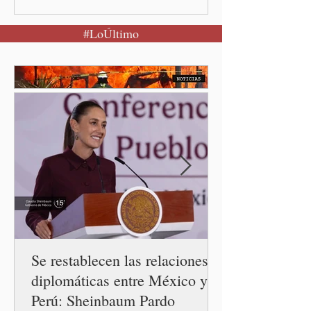
secretario de Salud
#LoÚltimo
federal, David Kershenobich
Stalnikowitz, descartó que
exista un brote activo de
ciclosporiasis en México,
luego del incremento de
casos registrado en Estados
Unidos. Durante la
conferencia matutina en
Palacio Nacional, el
funcionario informó que en
el país únicamente se han
confirmado 33 casos de esta
enferme
Se restablecen las relaciones
diplomáticas entre México y
Perú: Sheinbaum Pardo