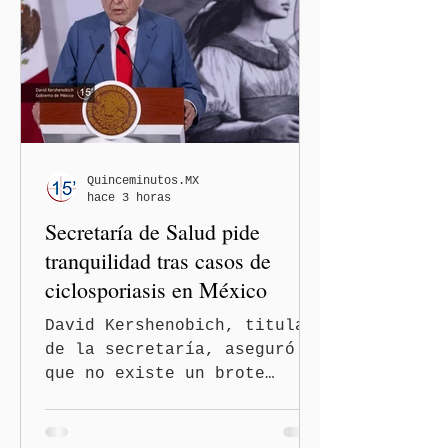
paso al llamado “turismo de
nacimiento” y reforzar los
controles migratorios.
Quinceminutos.MX
hace 3 horas
Secretaría de Salud pide
tranquilidad tras casos de
ciclosporiasis en México
David Kershenobich, titular
de la secretaría, aseguró
que no existe un brote
activo y llamó a la
población a mantener la
calma Ciudad de México.- El