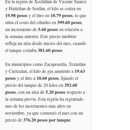
En la región de Xochitlán de Vicente Suárez 
y Huitzilan de Serdán, el kilo se cotiza en 
19.98 pesos
10.79 pesos
 y el litro en 
, lo que 
399.60 pesos
sitúa el costo del cilindro en 
, 
5.60 pesos
un incremento de 
 en relación a 
la semana anterior. Este precio también 
refleja un alza desde inicios del mes, cuando 
381.60 pesos
el tanque costaba 
.
En municipios como Zacapoaxtla, Teziutlán 
19.63 
y Cuetzalan, el kilo de gas aumentó a 
pesos
10.60 pesos
 y el litro a 
, fijando el 
392.60 
precio del tanque de 20 kilos en 
pesos
5.20 pesos
, con un alza de 
 respecto a 
la semana previa. Esta región ha registrado 
uno de los incrementos más altos en 
noviembre, ya que comenzó el mes con un 
376.20 pesos por tanque
precio de 
.