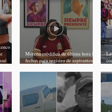
tenco
te
Morena modifica de última hora las
Le
osué
fechas para registro de aspirantes a
co
diputados federales y alcaldes
Ca