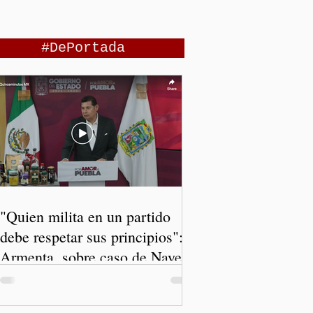
#DePortada
"Quien milita en un partido
debe respetar sus principios":
Armenta, sobre caso de Nayeli
Salvatori y Graciela Palomares