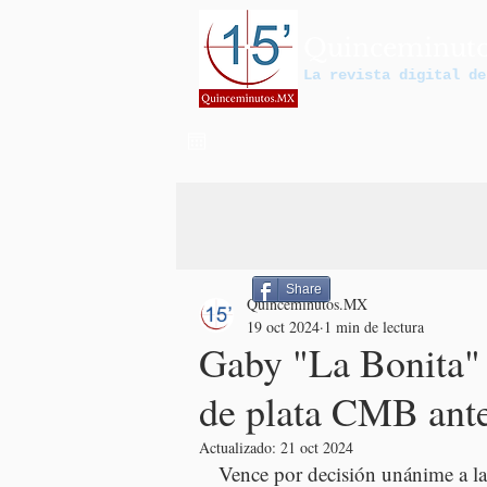
Quinceminut
La revista digital de
Share
Quinceminutos.MX
19 oct 2024
1 min de lectura
Gaby "La Bonita" 
de plata CMB ant
Actualizado:
21 oct 2024
Vence por decisión unánime a 