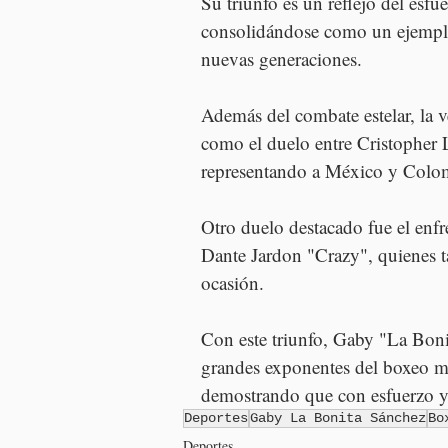
Su triunfo es un reflejo del esfu
consolidándose como un ejemplo 
nuevas generaciones.
Además del combate estelar, la 
como el duelo entre Cristopher
representando a México y Colom
Otro duelo destacado fue el enfr
Dante Jardon "Crazy", quienes ta
ocasión.
Con este triunfo, Gaby "La Boni
grandes exponentes del boxeo me
demostrando que con esfuerzo y 
Deportes
Gaby La Bonita Sánchez
Bo
Deportes