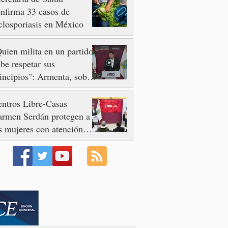
nfirma 33 casos de
closporiasis en México
uien milita en un partido
be respetar sus
incipios": Armenta, sobre
so de Nayeli Salvatori y
aciela Palomares
ntros Libre-Casas
armen Serdán protegen a
s mujeres con atención
mediata y disminuyen
minicidios