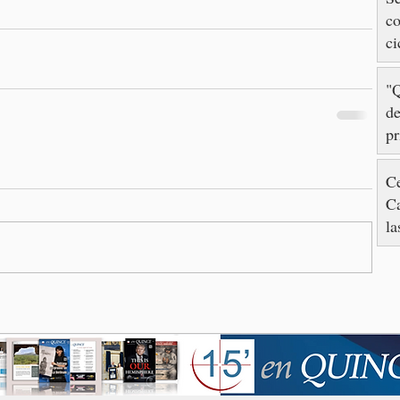
co
ci
"Q
de
pr
ca
Gr
Ce
C
la
in
fe