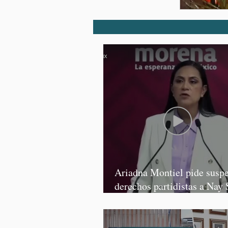
Ariadna Montiel pide susp
derechos partidistas a Nay 
y Grace Palomares