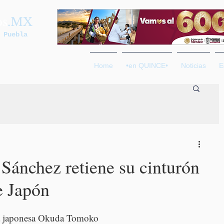
os
.MX
 Puebla
Home
•en QUINCE•
Noticias
E
Sánchez retiene su cinturón
e Japón
la japonesa Okuda Tomoko