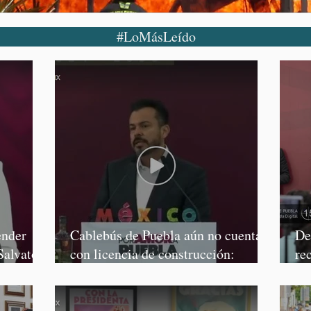
#LoMásLeído
ender
Cablebús de Puebla aún no cuenta
De
Salvatori
con licencia de construcción:
re
García Parra
Mé