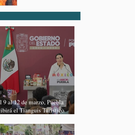
l 9 al 12 de marzo, Puebla
cibirá el Tianguis Turístico
xico 2027