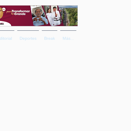
ditorial
Deportes
Break
Más...