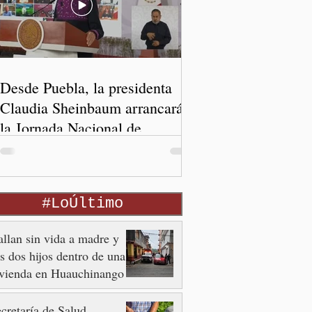
Desde Puebla, la presidenta
Claudia Sheinbaum arrancará
la Jornada Nacional de
Reforestación
#LoÚltimo
llan sin vida a madre y
s dos hijos dentro de una
ivienda en Huauchinango
cretaría de Salud