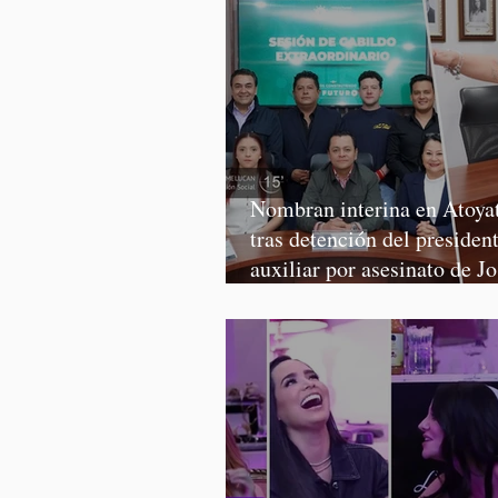
Nombran interina en Atoya
tras detención del presiden
auxiliar por asesinato de J
Martínez