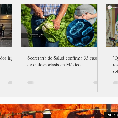
dos hijos
Secretaría de Salud confirma 33 casos
"Q
de ciclosporiasis en México
re
so
Gr