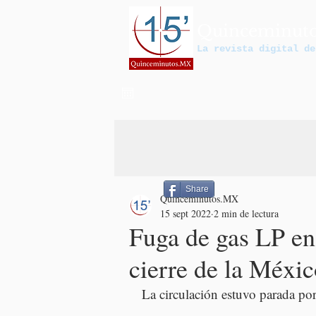
Quinceminut
La revista digital de
Share
Quinceminutos.MX
15 sept 2022
2 min de lectura
Fuga de gas LP e
cierre de la Méxi
La circulación estuvo parada por