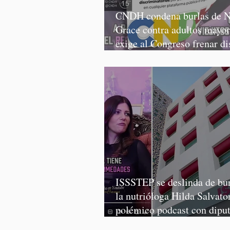
CNDH condena burlas de N
Grace contra adultos mayor
exige al Congreso frenar di
discriminatorios
ISSSTEP se deslinda de bur
la nutrióloga Hilda Salvator
polémico podcast con dipu
Morena