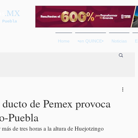
os
.MX
 Puebla
Home
•en QUINCE•
Noticias
E
n ducto de Pemex provoca
co-Puebla
 más de tres horas a la altura de Huejotzingo