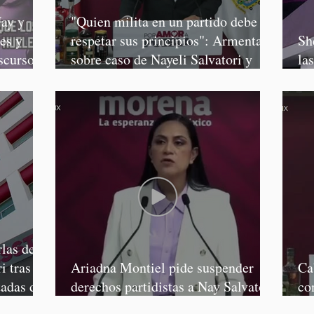
ay y
"Quien milita en un partido debe
es y
respetar sus principios": Armenta,
Sh
scursos
sobre caso de Nayeli Salvatori y
la
Graciela Palomares
Sa
las de
i tras
Ariadna Montiel pide suspender
Ca
tadas de
derechos partidistas a Nay Salvatori
co
y Grace Palomares
Ga