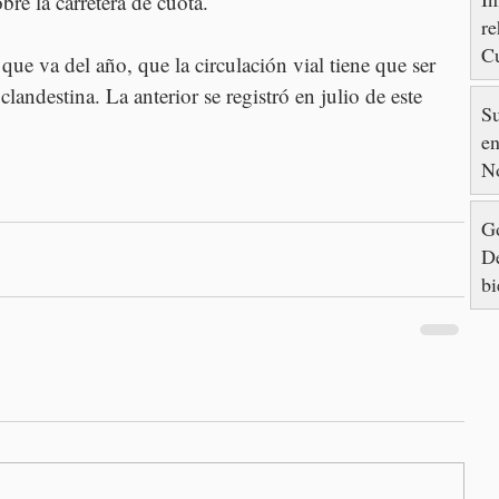
re la carretera de cuota.
re
Cu
que va del año, que la circulación vial tiene que ser 
88
andestina. La anterior se registró en julio de este 
S
en
N
Go
De
bi