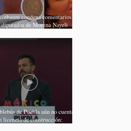
einbaum condena comentarios de
s diputadas de Morena Nayeli
lvatori y Graciela Palomares
blebús de Puebla aún no cuenta
n licencia de construcción:
rcía Parra