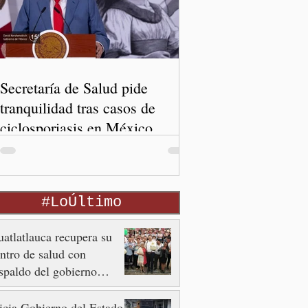
Secretaría de Salud pide
tranquilidad tras casos de
ciclosporiasis en México
#LoÚltimo
atlatlauca recupera su
ntro de salud con
spaldo del gobierno
tatal
icia Gobierno del Estado