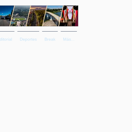
ditorial
Deportes
Break
Más...