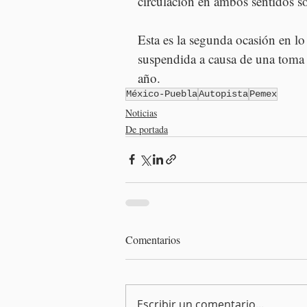
circulación en ambos sentidos sob
Esta es la segunda ocasión en lo 
suspendida a causa de una toma cl
año.
México-Puebla
Autopista
Pemex
Noticias
De portada
Comentarios
Escribir un comentario...