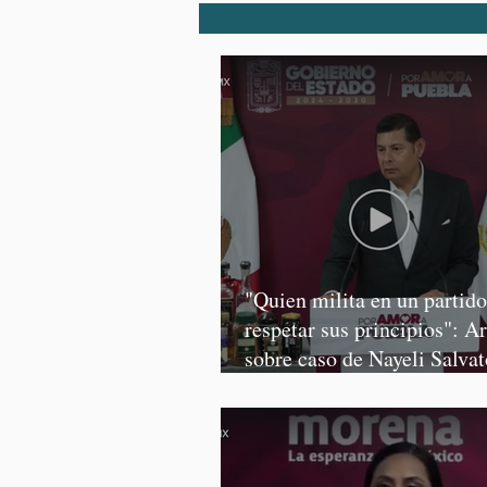
"Quien milita en un partid
respetar sus principios": A
sobre caso de Nayeli Salvat
Graciela Palomares