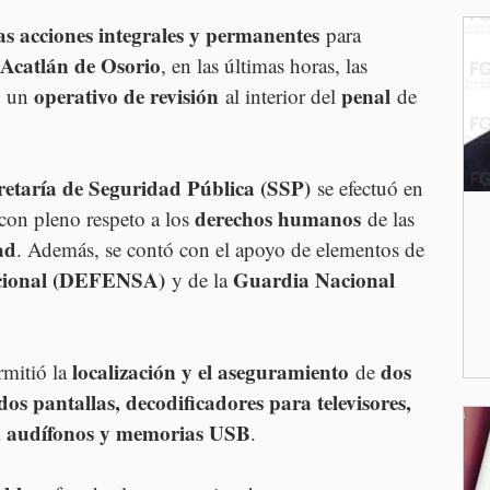
s acciones integrales y permanentes
 para 
Acatlán de Osorio
, en las últimas horas, las 
operativo de revisión
penal
n un 
 al interior del 
 de 
retaría de Seguridad Pública (SSP)
 se efectuó en 
derechos humanos
 con pleno respeto a los 
 de las 
ad
. Además, se contó con el apoyo de elementos de 
Nacional (DEFENSA)
Guardia Nacional 
 y de la 
localización y el aseguramiento
dos 
rmitió la 
 de 
os pantallas, decodificadores para televisores, 
s, audífonos y memorias USB
.