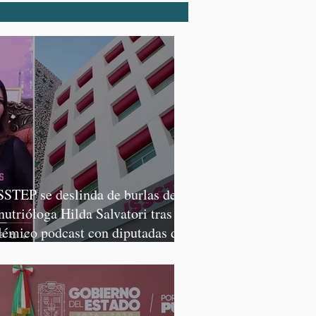
SSTEP se deslinda de burlas de
 nutrióloga Hilda Salvatori tras
lémico podcast con diputadas de
rena