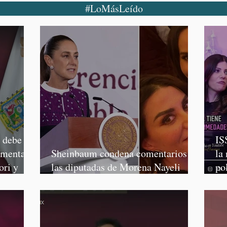
#LoMásLeído
o debe
IS
rmenta,
Sheinbaum condena comentarios de
la
ori y
las diputadas de Morena Nayeli
po
Salvatori y Graciela Palomares
Mo