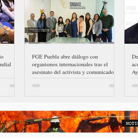
do
FGE Puebla abre diálogo con
De
ndial
organismos internacionales tras el
ac
asesinato del activista y comunicador
Ay
Josué Martínez