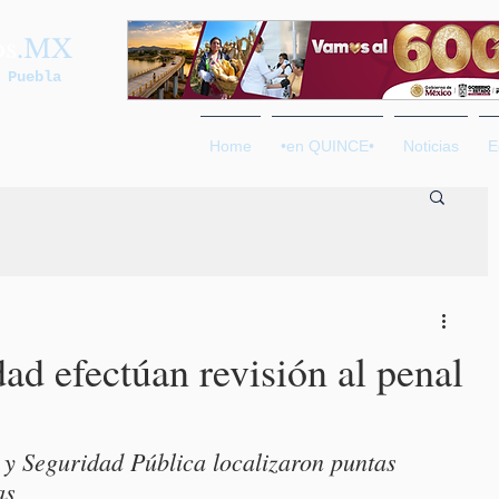
os
.MX
 Puebla
Home
•en QUINCE•
Noticias
E
ad efectúan revisión al penal
y Seguridad Pública localizaron puntas 
as 