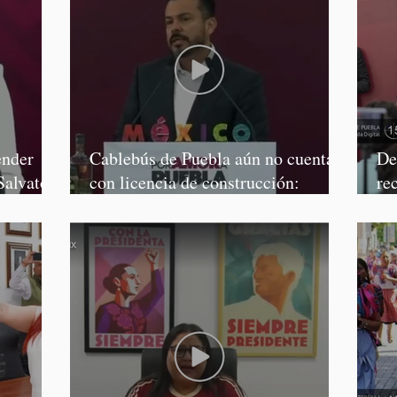
ender
Cablebús de Puebla aún no cuenta
De
Salvatori
con licencia de construcción:
re
García Parra
Mé