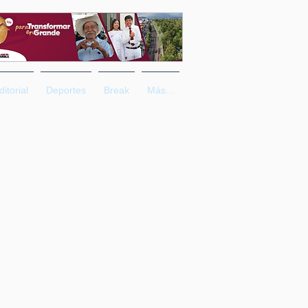
ditorial
Deportes
Break
Más...