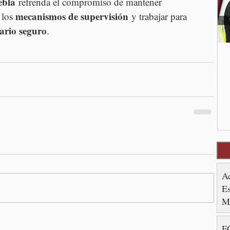
ebla
 refrenda el compromiso de mantener 
mecanismos de supervisión
 los 
 y trabajar para 
iario seguro
.
A
Es
M
FG