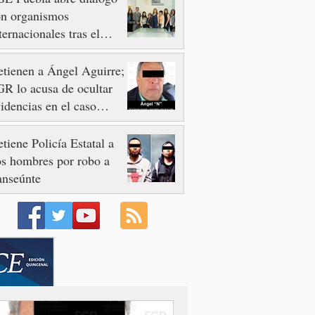
on organismos
ternacionales tras el
esinato del activista y
omunicador Josué
tienen a Ángel Aguirre;
artínez
R lo acusa de ocultar
idencias en el caso
otzinapa
tiene Policía Estatal a
s hombres por robo a
anseúnte