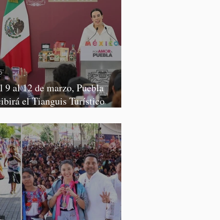
l 9 al 12 de marzo, Puebla
cibirá el Tianguis Turístico
xico 2027