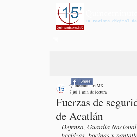
Quinceminut
La revista digital de
Share
Quinceminutos.MX
7 jul
1 min de lectura
Fuerzas de segurid
de Acatlán
Defensa, Guardia Nacional 
hechizas, bocinas y pantall