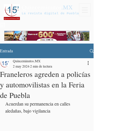
Quinceminutos
.MX
La revista digital de Puebla
Entrada
Quinceminutos.MX
2 may 2024
2 min de lectura
Franeleros agreden a policías
y automovilistas en la Feria
de Puebla
Acuerdan su permanencia en calles 
aledañas, bajo vigilancia