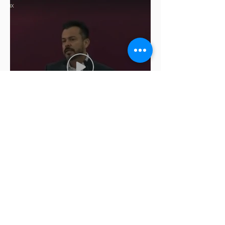
Cablebús de Puebla aún no
cuenta con licencia de
construcción: García Parra