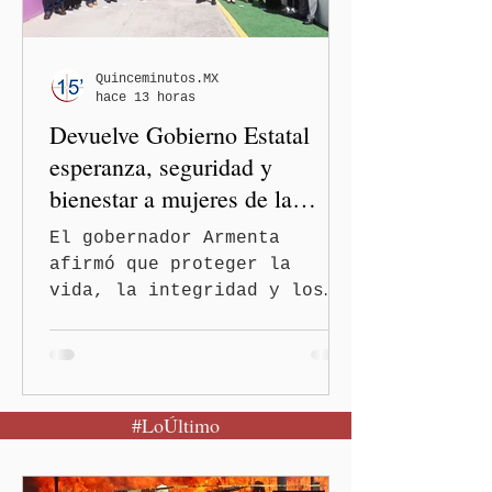
mensaje difundido en redes
sociales, el funcionario
informó que la Secretaría
Quinceminutos.MX
hace 13 horas
de Salud activó de mane
Devuelve Gobierno Estatal
esperanza, seguridad y
bienestar a mujeres de la
periferia urbana
El gobernador Armenta
afirmó que proteger la
vida, la integridad y los
derechos de las mujeres es
la base para construir un
Puebla más justo y seguro
Puebla, Pue.-Cuando una
#LoÚltimo
mujer encuentra un lugar
seguro para pedir ayuda,
también recupera la