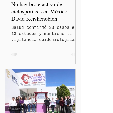
No hay brote activo de
ciclosporiasis en México:
David Kershenobich
Salud confirmó 33 casos en
13 estados y mantiene la
vigilancia epidemiológica
Ciudad de México
(Quinceminutos.MX).- El
secretario de Salud, David
Kershenobich Stalnikowitz,
aseguró que en México no
existe un brote activo de
ciclosporiasis, luego de
los recientes reportes de
casos en Estados Unidos y
de viajeros del Reino Unido
que visitaron territorio
mexicano. A través de un