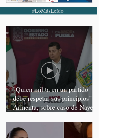
#LoMásLeído
"Quien milita en un partido
debe respetar sus principios":
Armenta, sobre caso de Nayeli
Salvatori y Graciela Palomares