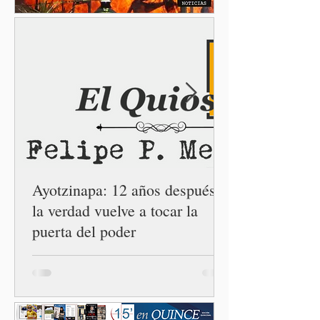
esperanza de vivir sin
miedo. Con esa visión, el
gobernador Alejandro
Armenta Mier inauguró el
Centro LIBRE (Libertad,
Igualdad, Bienestar, Redes,
Emancipación) número 62 y
la Casa Carmen Serdán
número 25 en el estado, la
cuarta en la c
Ayotzinapa: 12 años después,
la verdad vuelve a tocar la
puerta del poder