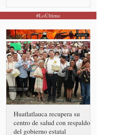
calma Ciudad de México.- El
secretario de Salud
#LoÚltimo
federal, David Kershenobich
Stalnikowitz, descartó que
exista un brote activo de
ciclosporiasis en México,
luego del incremento de
casos registrado en Estados
Unidos. Durante la
conferencia matutina en
Palacio Nacional, el
funcionario informó que en
el país únicamente se han
confirmado 33 casos de esta
enferme
Huatlatlauca recupera su
centro de salud con respaldo
del gobierno estatal