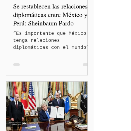
Se restablecen las relaciones
diplomáticas entre México y
Perú: Sheinbaum Pardo
“Es importante que México
tenga relaciones
diplomáticas con el mundo”,
señaló Ciudad de México
(Quinceminutos.MX).-La
Presidenta Claudia
Sheinbaum Pardo anunció el
restablecimiento de las
relaciones diplomáticas
entre los gobiernos de
México y Perú. “Es
importante que más allá de
la orientación política de
los gobiernos —porque hay