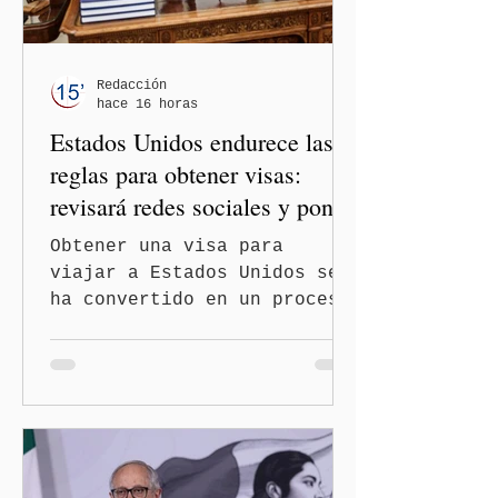
orientaciones políticas de
los gobiernos, llegan por
un partido, llegan por otro
— es importante que México
Redacción
hace 16 horas
tenga relaciones
Estados Unidos endurece las
diplomáticas con el mu
reglas para obtener visas:
revisará redes sociales y pone
freno al Turismo de
Obtener una visa para
Nacimiento
viajar a Estados Unidos se
ha convertido en un proceso
con mayores filtros bajo la
administración de Donald
Trump. El Departamento de
Estado amplió la revisión
de la presencia digital de
los solicitantes, mientras
Washington busca cerrar el