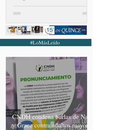
#LoMásLeído
CNDH condena burlas de Nay
y Grace contra adultos mayores