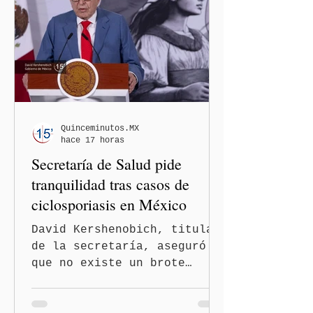
paso al llamado “turismo de
nacimiento” y reforzar los
controles migratorios.
Quinceminutos.MX
hace 17 horas
Secretaría de Salud pide
tranquilidad tras casos de
ciclosporiasis en México
David Kershenobich, titular
de la secretaría, aseguró
que no existe un brote
activo y llamó a la
población a mantener la