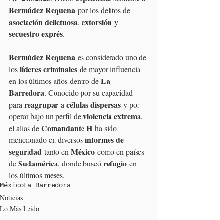
Bermúdez Requena
 por los delitos de 
asociación delictuosa
extorsión
, 
 y 
secuestro exprés
.
Bermúdez Requena
 es considerado uno de 
líderes criminales
los 
 de mayor influencia 
La 
en los últimos años dentro de 
Barredora
. Conocido por su capacidad 
reagrupar
células dispersas
para 
 a 
 y por 
violencia extrema
operar bajo un perfil de 
, 
Comandante H
el alias de 
 ha sido 
informes de 
mencionado en diversos 
seguridad
México
 tanto en 
 como en países 
Sudamérica
refugio
de 
, donde buscó 
 en 
los últimos meses.
México
La Barredora
Noticias
Lo Más Leído