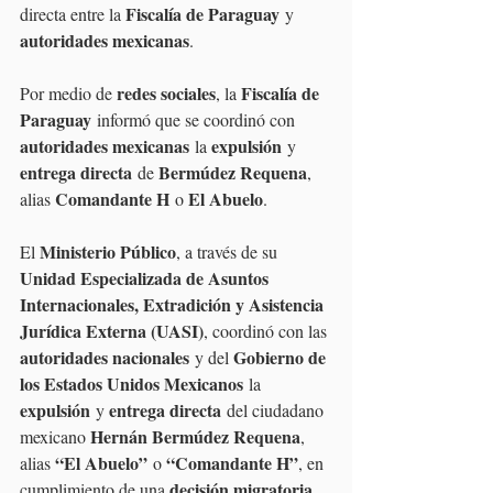
Fiscalía de Paraguay
directa entre la 
 y 
autoridades mexicanas
.
redes sociales
Fiscalía de 
Por medio de 
, la 
Paraguay
 informó que se coordinó con 
autoridades mexicanas
expulsión
 la 
 y 
entrega directa
Bermúdez Requena
 de 
, 
Comandante H
El Abuelo
alias 
 o 
.
Ministerio Público
El 
, a través de su 
Unidad Especializada de Asuntos 
Internacionales, Extradición y Asistencia 
Jurídica Externa (UASI)
, coordinó con las 
autoridades nacionales
Gobierno de 
 y del 
los Estados Unidos Mexicanos
 la 
expulsión
entrega directa
 y 
 del ciudadano 
Hernán Bermúdez Requena
mexicano 
, 
“El Abuelo”
“Comandante H”
alias 
 o 
, en 
decisión migratoria 
cumplimiento de una 