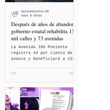
Quinceminutos.MX
hace 9 horas
Después de años de abandono,
gobierno estatal rehabilita 13
mil calles y 73 avenidas
La Avenida 105 Poniente
registra 44 por ciento de
avance y beneficiará a 131
mil 420 habitantes Puebla,
Pue.-Con la meta de
intervenir 13 mil calles y
73 avenidas durante 2026,
el gobernador Alejandro
Armenta Mier supervisó la
rehabilitación de la
Avenida 105 Poniente, obra