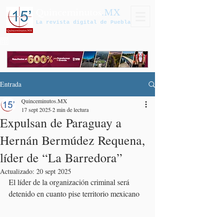
Quinceminutos
.MX
La revista digital de Puebla
Entrada
Quinceminutos.MX
17 sept 2025
2 min de lectura
Expulsan de Paraguay a
Hernán Bermúdez Requena,
líder de “La Barredora”
Actualizado:
20 sept 2025
El líder de la organización criminal será 
detenido en cuanto pise territorio mexicano