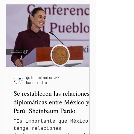
Nacional de Honestidad y
Justicia (CNHJ) de Morena
inició formalmente un
procedimiento sancionador
de oficio contra ambas
legisladoras por las
expresiones realizadas en
el podcast DesCasadas,
luego de que sus
comentarios fueran
señalados como
Quinceminutos.MX
hace 1 día
discriminatorios hacia
Se restablecen las relaciones
hombres y personas adultas
mayores.
diplomáticas entre México y
Perú: Sheinbaum Pardo
“Es importante que México
tenga relaciones