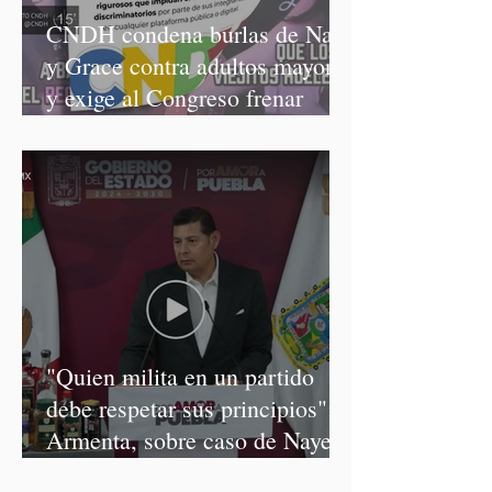
CNDH condena burlas de Nay
y Grace contra adultos mayores
y exige al Congreso frenar
discursos discriminatorios
"Quien milita en un partido
debe respetar sus principios":
Armenta, sobre caso de Nayeli
Salvatori y Graciela Palomares