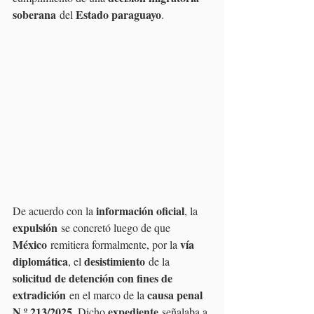
soberana
Estado paraguayo
 del 
.
información oficial
De acuerdo con la 
, la 
expulsión
 se concretó luego de que 
México
vía 
 remitiera formalmente, por la 
diplomática
desistimiento
, el 
 de la 
solicitud de detención con fines de 
extradición
causa penal 
 en el marco de la 
N.º 213/2025
expediente
. Dicho 
 señalaba a 