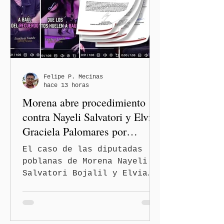
que registra 44 por ciento
de avance y forma parte del
programa estatal para
recuperar vialidades
prioritarias, fortalecer la
movilidad y mejorar las
condiciones de seguridad de
Felipe P. Mecinas
hace 13 horas
las familias poblanas, en e
Morena abre procedimiento
contra Nayeli Salvatori y Elvia
Graciela Palomares por
discriminación y burlas
El caso de las diputadas
poblanas de Morena Nayeli
Salvatori Bojalil y Elvia
Graciela Palomares Ramírez
escaló dentro de las
estructuras internas del
partido. La Comisión