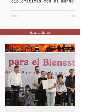
diplomáticas con el mundo”,
señaló Ciudad de México
(Quinceminutos.MX).-La
Presidenta Claudia
Sheinbaum Pardo anunció el
#LoÚltimo
restablecimiento de las
relaciones diplomáticas
entre los gobiernos de
México y Perú. “Es
importante que más allá de
la orientación política de
los gobiernos —porque hay
orientaciones políticas de
los gobiernos, llegan por
un partido, llegan por otro
— es importante que México
tenga relaciones
diplomáticas con el mu