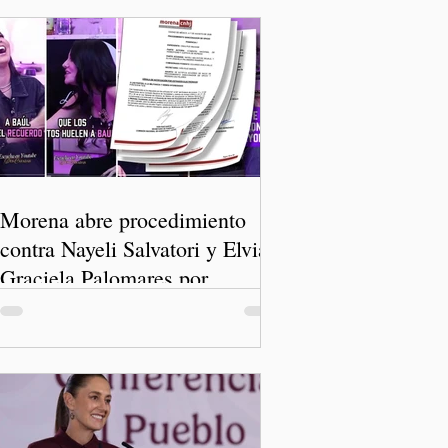
Morena abre procedimiento
contra Nayeli Salvatori y Elvia
Graciela Palomares por
discriminación y burlas