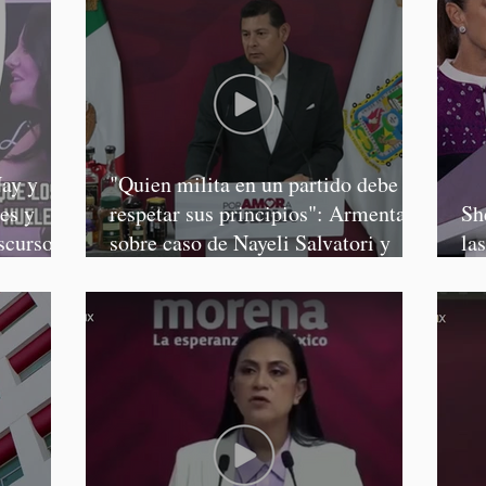
ay y
"Quien milita en un partido debe
es y
respetar sus principios": Armenta,
Sh
scursos
sobre caso de Nayeli Salvatori y
la
Graciela Palomares
Sa