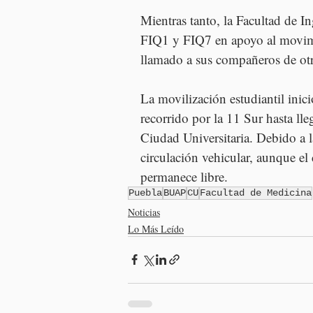
Mientras tanto, la Facultad de I
FIQ1 y FIQ7 en apoyo al movimi
llamado a sus compañeros de otra
La movilización estudiantil inic
recorrido por la 11 Sur hasta lle
Ciudad Universitaria. Debido a l
circulación vehicular, aunque el
permanece libre.
Puebla
BUAP
CU
Facultad de Medicina
Noticias
Lo Más Leído