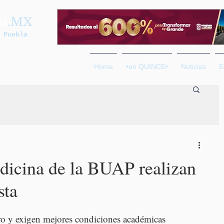
os
.MX
 Puebla
Home
•en QUINCE•
Noticias
E
dicina de la BUAP realizan
sta
ro y exigen mejores condiciones académicas