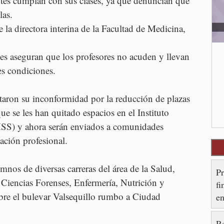
tes cumplan con sus clases, ya que denuncian que 
las.
 la directora interina de la Facultad de Medicina, 
es aseguran que los profesores no acuden y llevan 
es condiciones.
taron su inconformidad por la reducción de plazas 
ue se les han quitado espacios en el Instituto 
SS) y ahora serán enviados a comunidades 
mación profesional.
mnos de diversas carreras del área de la Salud, 
P
iencias Forenses, Enfermería, Nutrición y 
fi
obre el bulevar Valsequillo rumbo a Ciudad 
en
R