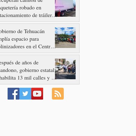
quetería robado en
tacionamiento de tráileres
n Quecholac
obierno de Tehuacán
plía espacio para
linizadores en el Centro
e Bienestar IMSS
lidaridad
spués de años de
andono, gobierno estatal
habilita 13 mil calles y 73
enidas