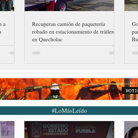
n a
Recuperan camión de paquetería
Go
a
robado en estacionamiento de tráileres
pa
en Quecholac
Bi
#LoMásLeído