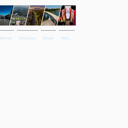
ditorial
Deportes
Break
Más...