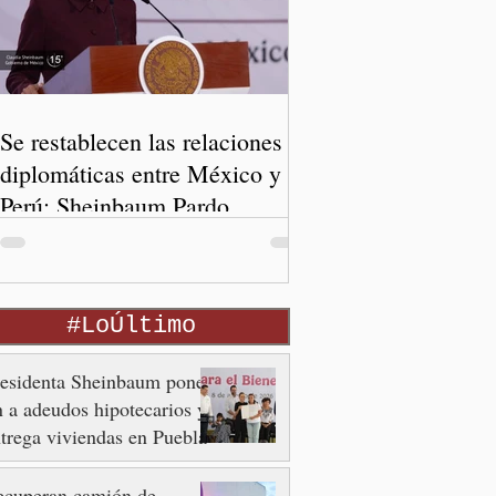
Se restablecen las relaciones
diplomáticas entre México y
Perú: Sheinbaum Pardo
#LoÚltimo
residenta Sheinbaum pone
n a adeudos hipotecarios y
trega viviendas en Puebla
ecuperan camión de