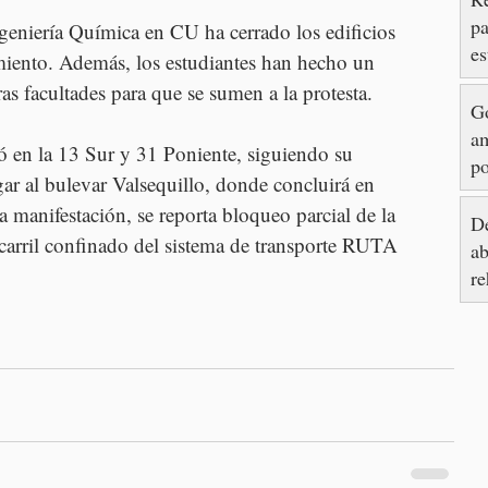
pa
ngeniería Química en CU ha cerrado los edificios 
es
ento. Además, los estudiantes han hecho un 
e
s facultades para que se sumen a la protesta.
G
am
ió en la 13 Sur y 31 Poniente, siguiendo su 
po
gar al bulevar Valsequillo, donde concluirá en 
d
a manifestación, se reporta bloqueo parcial de la 
So
De
 carril confinado del sistema de transporte RUTA 
ab
re
av