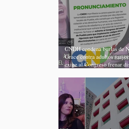
CNDH condena burlas de N
Grace contra adultos mayor
exige al Congreso frenar di
discriminatorios