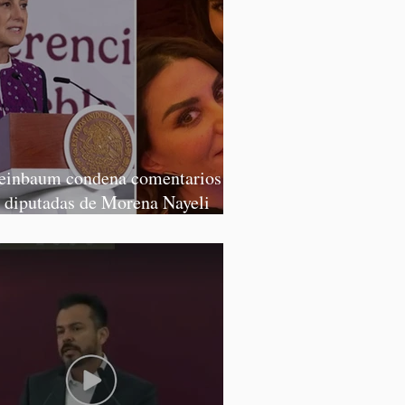
einbaum condena comentarios de
s diputadas de Morena Nayeli
lvatori y Graciela Palomares