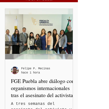
Felipe P. Mecinas
hace 1 hora
FGE Puebla abre diálogo con
organismos internacionales
tras el asesinato del activista y
comunicador Josué Martínez
A tres semanas del