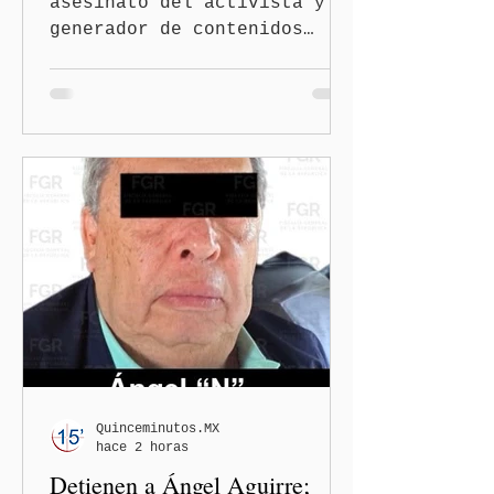
asesinato del activista y
generador de contenidos
Josué Martínez Contreras en
San Martín Texmelucan, la
Fiscalía General del Estado
de Puebla (FGE) sostuvo una
reunión de trabajo con
organizaciones nacionales e
internacionales dedicadas a
la defensa de la libertad
de expresión y la
protección de periodistas.
Quinceminutos.MX
hace 2 horas
Detienen a Ángel Aguirre;