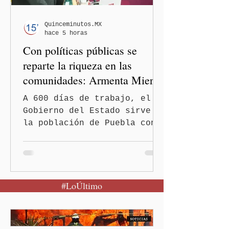
estudiantes de la Escuela
Normal Rural "Raúl Isidro
Quinceminutos.MX
hace 5 horas
Burgos" de Ayotzinapa. A
Con políticas públicas se
través
reparte la riqueza en las
comunidades: Armenta Mier
A 600 días de trabajo, el
Gobierno del Estado sirve a
la población de Puebla con
políticas redistributivas e
integrales. El gobierno
estatal eliminó la deuda
pública heredada del Museo
#LoÚltimo
Internacional del Barroco
que significó un “saqueo”
del erario en los gobiernos
neoliberales del pasado.