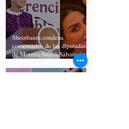
Sheinbaum condena
comentarios de las diputadas
de Morena Nayeli Salvatori y
Graciela Palomares
ISSSTEP se deslinda de burlas