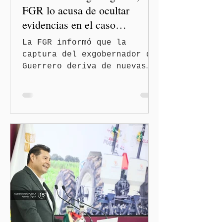
FGR lo acusa de ocultar
evidencias en el caso
Ayotzinapa
La FGR informó que la
captura del exgobernador de
Guerrero deriva de nuevas
investigaciones sobre la
desaparición de los 43
normalistas Ciudad de
México. (Quinceminutos.MX).
—La Fiscalía General de la
República (FGR) informó
este jueves la detención
del exgobernador de
Guerrero, Ángel "N", por su
presunta participación en
el ocultamiento de
evidencias relacionadas con
la desaparición de los 43