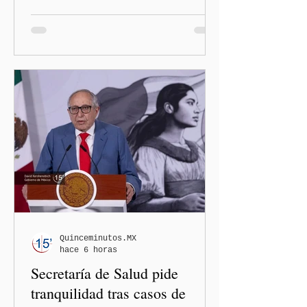
con mayores filtros bajo la
administración de Donald
Trump. El Departamento de
Estado amplió la revisión
de la presencia digital de
los solicitantes, mientras
Washington busca cerrar el
paso al llamado “turismo de
nacimiento” y reforzar los
controles migratorios.
Quinceminutos.MX
hace 6 horas
Secretaría de Salud pide
tranquilidad tras casos de