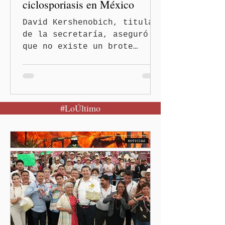
ciclosporiasis en México
David Kershenobich, titular
de la secretaría, aseguró
que no existe un brote
activo y llamó a la
población a mantener la
calma Ciudad de México.- El
secretario de Salud
#LoÚltimo
federal, David Kershenobich
Stalnikowitz, descartó que
exista un brote activo de
ciclosporiasis en México,
luego del incremento de
casos registrado en Estados
Unidos. Durante la
conferencia matutina en
Palacio Nacional, el
funcionario informó que en