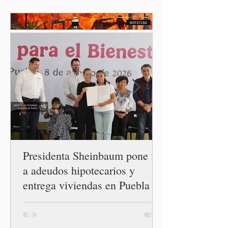
relaciones diplomáticas
entre los gobiernos de
México y Perú. “Es
importante que más allá de
la orientación política de
los gobiernos —porque hay
orientaciones políticas de
los gobiernos, llegan por
un partido, llegan por otro
— es importante que México
tenga relaciones
diplomáticas con el mu
Presidenta Sheinbaum pone fin
a adeudos hipotecarios y
entrega viviendas en Puebla