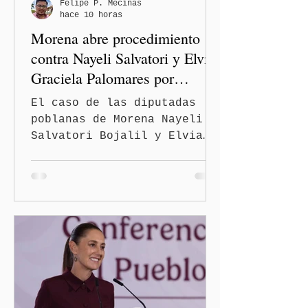
condiciones de seguridad de
Felipe P. Mecinas
hace 10 horas
las familias poblanas, en e
Morena abre procedimiento
contra Nayeli Salvatori y Elvia
Graciela Palomares por
discriminación y burlas
El caso de las diputadas
poblanas de Morena Nayeli
Salvatori Bojalil y Elvia
Graciela Palomares Ramírez
escaló dentro de las
estructuras internas del
partido. La Comisión
Nacional de Honestidad y
Justicia (CNHJ) de Morena
inició formalmente un
procedimiento sancionador
de oficio contra ambas
legisladoras por las