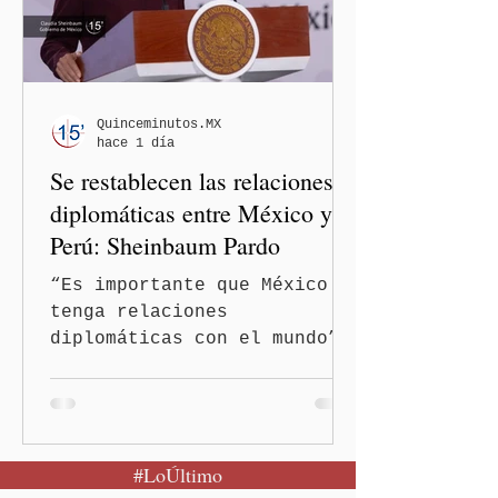
expresiones realizadas en
el podcast DesCasadas,
luego de que sus
comentarios fueran
señalados como
Quinceminutos.MX
hace 1 día
discriminatorios hacia
Se restablecen las relaciones
hombres y personas adultas
mayores.
diplomáticas entre México y
Perú: Sheinbaum Pardo
“Es importante que México
tenga relaciones
diplomáticas con el mundo”,
señaló Ciudad de México
(Quinceminutos.MX).-La
Presidenta Claudia
Sheinbaum Pardo anunció el
#LoÚltimo
restablecimiento de las