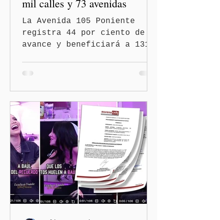
mil calles y 73 avenidas
La Avenida 105 Poniente
registra 44 por ciento de
avance y beneficiará a 131
mil 420 habitantes Puebla,
Pue.-Con la meta de
intervenir 13 mil calles y
73 avenidas durante 2026,
el gobernador Alejandro
Armenta Mier supervisó la
rehabilitación de la
Avenida 105 Poniente, obra
que registra 44 por ciento
de avance y forma parte del
programa estatal para
recuperar vialidades
prioritarias, fortalecer la
movilidad y mejorar las