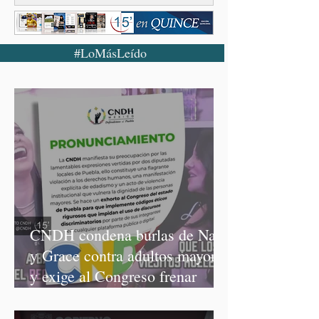
#LoMásLeído
CNDH condena burlas de Nay
y Grace contra adultos mayores
y exige al Congreso frenar
discursos discriminatorios