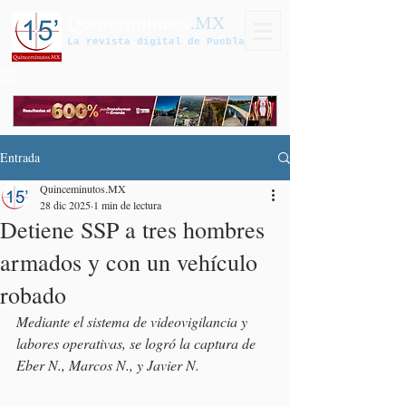
Quinceminutos
.MX
La revista digital de Puebla
Entrada
Quinceminutos.MX
28 dic 2025
1 min de lectura
Detiene SSP a tres hombres
armados y con un vehículo
robado
Mediante el sistema de videovigilancia y 
labores operativas, se logró la captura de 
Eber N., Marcos N., y Javier N.