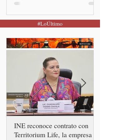
Claudia Sheinbaum Pardo, al
encabezar este domingo la
Jornada Nacional de
#LoÚltimo
Reforestación desde la
comunidad de Santiago
Xalitzintla.
INE reconoce contrato con
Territorium Life, la empresa