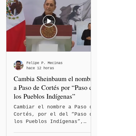
desde la región Izta-Popo
el inicio de la Jornada
Nacional de Reforestación
2026, con la participación
simultánea de los gobiernos
estatales, comunidades,
pueblos originarios,
fuerzas armadas,
brigadistas y sociedad
Felipe P. Mecinas
hace 12 horas
civil de todo el país, y
Cambia Sheinbaum el nombre
anunció su pro
a Paso de Cortés por “Paso de
los Pueblos Indígenas”
Cambiar el nombre a Paso de
Cortés, por el del “Paso de
los Pueblos Indígenas”,
propuso la presidenta