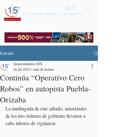
Quinceminutos
.MX
La revista digital de Puebla
Entrada
Quinceminutos.MX
26 jul 2025
1 min de lectura
Continúa “Operativo Cero
Robos” en autopista Puebla-
Orizaba
La madrugada de este sábado, autoridades 
de los tres órdenes de gobierno llevaron a 
cabo labores de vigilancia