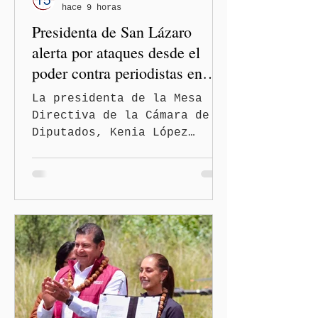
hace 9 horas
Presidenta de San Lázaro
alerta por ataques desde el
poder contra periodistas en
México
La presidenta de la Mesa
Directiva de la Cámara de
Diputados, Kenia López
Rabadán, advirtió sobre el
riesgo de que desde las
instituciones públicas se
normalicen las
descalificaciones, amenazas
y mecanismos de presión
contra periodistas, al
señalar que la libertad de
expresión puede debilitarse
de manera gradual hasta