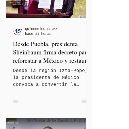
convertirse en una
restricción al ejercicio
informativo.
Quinceminutos.MX
hace 11 horas
Desde Puebla, presidenta
Sheinbaum firma decreto para
reforestar a México y restaurar
ecosistemas
Desde la región Izta-Popo,
la presidenta de México
convoca a convertir la
reforestación en una acción
permanente de alcance
nacional San Nicolás de los
Ranchos, Pue.-La presidenta
de México, Claudia
Sheinbaum Pardo, encabezó