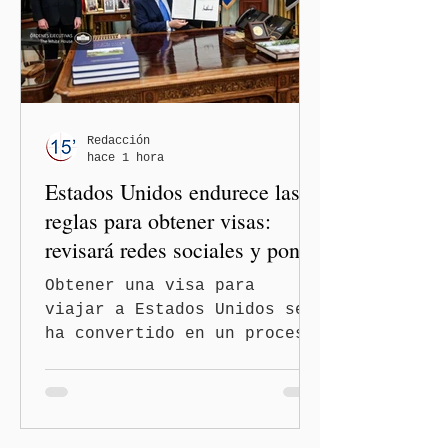
la orientación política de
los gobiernos —porque hay
orientaciones políticas de
los gobiernos, llegan por
un partido, llegan por otro
— es importante que México
Redacción
hace 1 hora
tenga relaciones
Estados Unidos endurece las
diplomáticas con el mu
reglas para obtener visas:
revisará redes sociales y pone
freno al Turismo de
Obtener una visa para
Nacimiento
viajar a Estados Unidos se
ha convertido en un proceso
con mayores filtros bajo la
administración de Donald
Trump. El Departamento de
Estado amplió la revisión