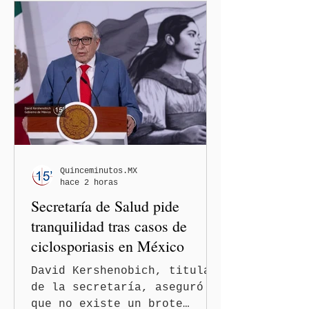
de la presencia digital de
los solicitantes, mientras
Washington busca cerrar el
paso al llamado “turismo de
nacimiento” y reforzar los
controles migratorios.
Quinceminutos.MX
hace 2 horas
Secretaría de Salud pide
tranquilidad tras casos de
ciclosporiasis en México
David Kershenobich, titular
de la secretaría, aseguró
que no existe un brote