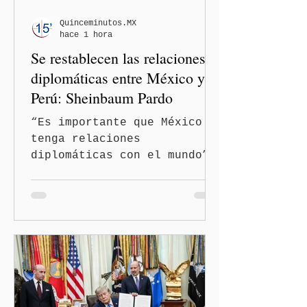
Quinceminutos.MX
hace 1 hora
Se restablecen las relaciones
diplomáticas entre México y
Perú: Sheinbaum Pardo
“Es importante que México
tenga relaciones
diplomáticas con el mundo”,
señaló Ciudad de México
(Quinceminutos.MX).-La
Presidenta Claudia
Sheinbaum Pardo anunció el
restablecimiento de las
relaciones diplomáticas
entre los gobiernos de
México y Perú. “Es
importante que más allá de