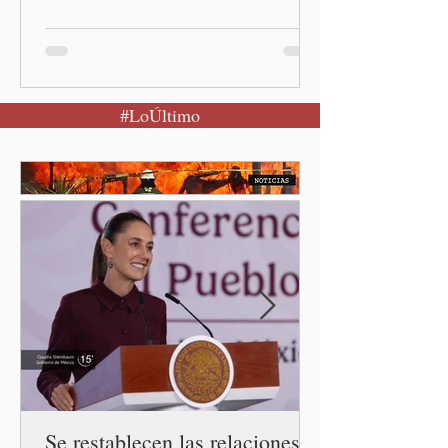
activo y llamó a la
población a mantener la
calma Ciudad de México.- El
secretario de Salud
#LoÚltimo
federal, David Kershenobich
Stalnikowitz, descartó que
exista un brote activo de
ciclosporiasis en México,
luego del incremento de
casos registrado en Estados
Unidos. Durante la
conferencia matutina en
Palacio Nacional, el
funcionario informó que en
el país únicamente se han
confirmado 33 casos de esta
enferme
Se restablecen las relaciones