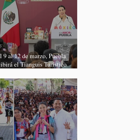
l 9 al 12 de marzo, Puebla
cibirá el Tianguis Turístico
xico 2027