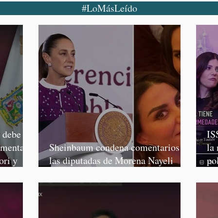
#LoMásLeído
o debe
IS
rmenta,
Sheinbaum condena comentarios de
la
ori y
las diputadas de Morena Nayeli
po
Salvatori y Graciela Palomares
Mo