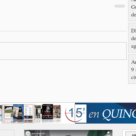
Gu
de
DI
de
ag
Au
9 
ci