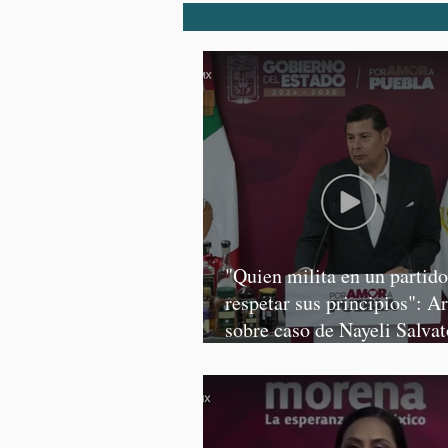
"Quien milita en un partid
respetar sus principios": A
sobre caso de Nayeli Salvat
Graciela Palomares