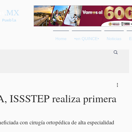
os
.MX
 Puebla
Home
•en QUINCE•
Noticias
E
A, ISSSTEP realiza primera
ficiada con cirugía ortopédica de alta especialidad