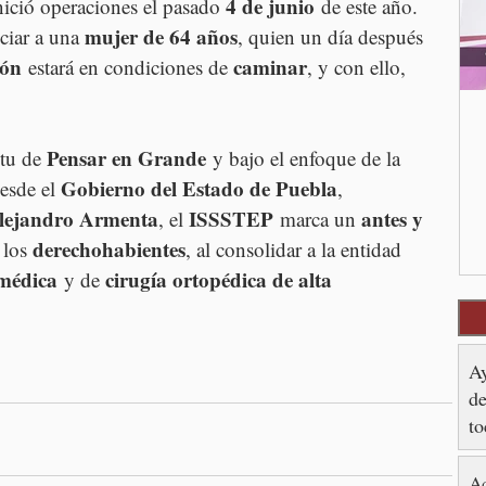
4 de junio
 inició operaciones el pasado 
 de este año.
mujer de 64 años
ciar a una 
, quien un día después 
ión
caminar
 estará en condiciones de 
, y con ello, 
Pensar en Grande
tu de 
 y bajo el enfoque de la 
Gobierno del Estado de Puebla
esde el 
, 
lejandro Armenta
ISSSTEP
antes y 
, el 
 marca un 
derechohabientes
 los 
, al consolidar a la entidad 
 médica
cirugía ortopédica de alta 
 y de 
Ay
de
to
Ac