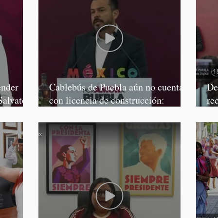
ender
Cablebús de Puebla aún no cuenta
De
Salvatori
con licencia de construcción:
re
García Parra
Mé