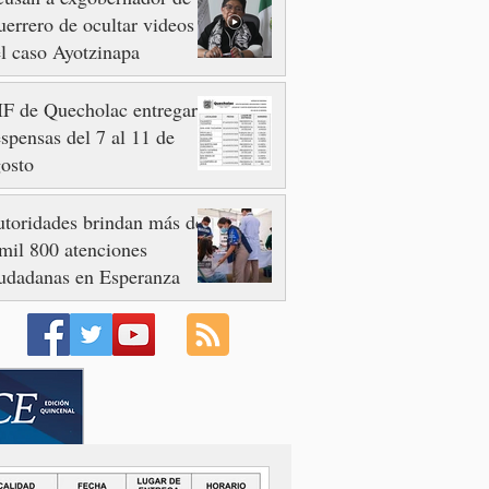
errero de ocultar videos
l caso Ayotzinapa
F de Quecholac entregará
spensas del 7 al 11 de
osto
toridades brindan más de
mil 800 atenciones
udadanas en Esperanza