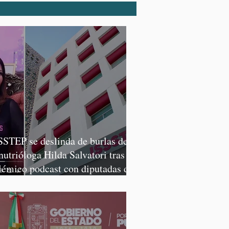
SSTEP se deslinda de burlas de
 nutrióloga Hilda Salvatori tras
lémico podcast con diputadas de
rena