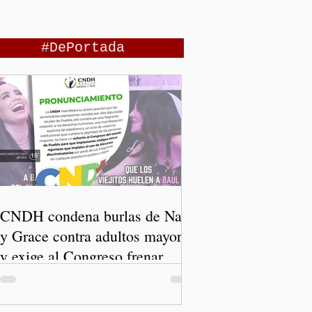
#DePortada
CNDH condena burlas de Nay
y Grace contra adultos mayores
y exige al Congreso frenar
discursos discriminatorios