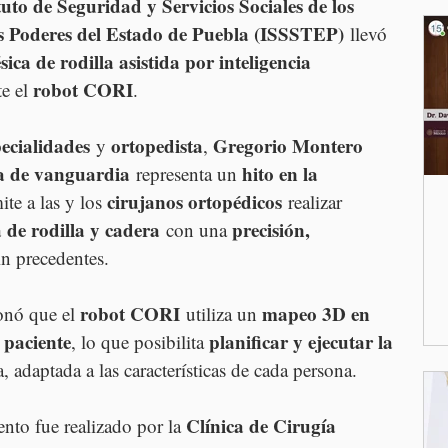
tuto de Seguridad y Servicios Sociales de los 
os Poderes del Estado de Puebla (ISSSTEP)
 llevó 
ica de rodilla asistida por inteligencia 
robot CORI
e el 
.
pecialidades
ortopedista
Gregorio Montero 
 y 
, 
a de vanguardia
hito en la 
 representa un 
cirujanos ortopédicos
te a las y los 
 realizar 
 de rodilla y cadera
precisión, 
 con una 
in precedentes.
robot CORI
mapeo 3D en 
onó que el 
 utiliza un 
 paciente
planificar y ejecutar la 
, lo que posibilita 
 adaptada a las características de cada persona.
Clínica de Cirugía 
nto fue realizado por la 