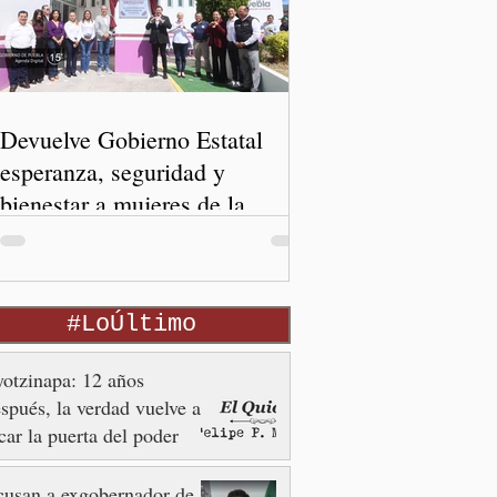
Devuelve Gobierno Estatal
esperanza, seguridad y
bienestar a mujeres de la
periferia urbana
#LoÚltimo
otzinapa: 12 años
spués, la verdad vuelve a
car la puerta del poder
usan a exgobernador de