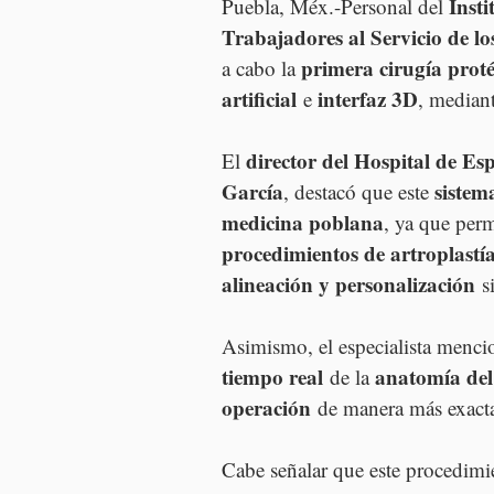
Insti
Puebla, Méx.-Personal del 
Trabajadores al Servicio de l
primera cirugía protés
a cabo la 
artificial
interfaz 3D
 e 
, mediant
director del Hospital de Es
El 
García
sistem
, destacó que este 
medicina poblana
, ya que permi
procedimientos de artroplastía
alineación y personalización
 s
Asimismo, el especialista menci
tiempo real
anatomía del
 de la 
operación
 de manera más exacta,
Cabe señalar que este procedimie