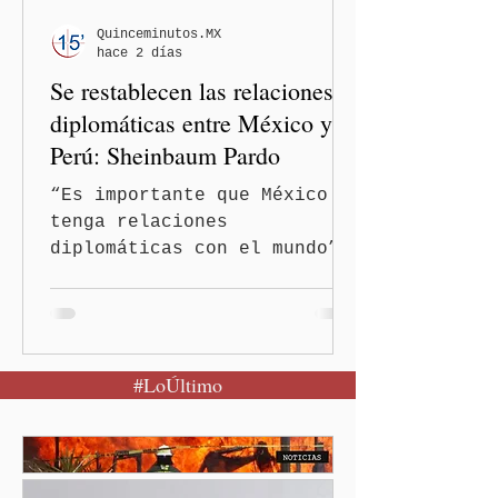
comentarios fueran
señalados como
Quinceminutos.MX
hace 2 días
discriminatorios hacia
Se restablecen las relaciones
hombres y personas adultas
mayores.
diplomáticas entre México y
Perú: Sheinbaum Pardo
“Es importante que México
tenga relaciones
diplomáticas con el mundo”,
señaló Ciudad de México
(Quinceminutos.MX).-La
Presidenta Claudia
Sheinbaum Pardo anunció el
#LoÚltimo
restablecimiento de las
relaciones diplomáticas
entre los gobiernos de
México y Perú. “Es
importante que más allá de