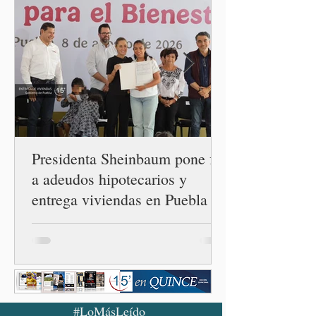
la orientación política de
los gobiernos —porque hay
orientaciones políticas de
los gobiernos, llegan por
un partido, llegan por otro
— es importante que México
tenga relaciones
diplomáticas con el mu
Presidenta Sheinbaum pone fin
a adeudos hipotecarios y
entrega viviendas en Puebla
#LoMásLeído