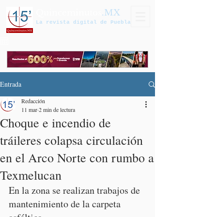
Quinceminutos
.MX
La revista digital de Puebla
Entrada
Redacción
11 mar
2 min de lectura
Choque e incendio de
tráileres colapsa circulación
en el Arco Norte con rumbo a
Texmelucan
En la zona se realizan trabajos de 
mantenimiento de la carpeta 