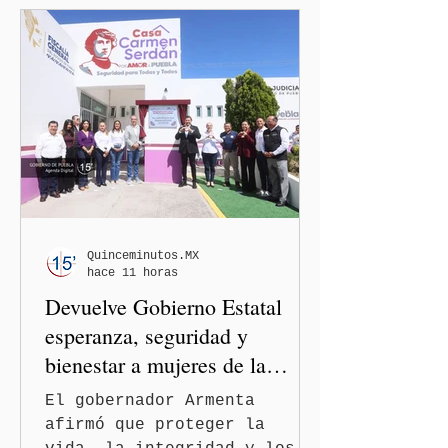
aseguró que en México no
existe un brote activo de
ciclosporiasis, luego de
los recientes reportes de
casos en Estados Unidos y
de viajeros del Reino Unido
que visitaron territorio
mexicano. A través de un
mensaje difundido en redes
sociales, el funcionario
informó que la Secretaría
Quinceminutos.MX
hace 11 horas
de Salud activó de mane
Devuelve Gobierno Estatal
esperanza, seguridad y
bienestar a mujeres de la
periferia urbana
El gobernador Armenta
afirmó que proteger la