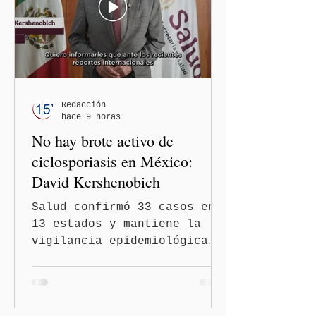
contra las personas adultas
mayores no pueden
justificarse como una
simple opinión o una broma.
Redacción
hace 9 horas
No hay brote activo de
ciclosporiasis en México:
David Kershenobich
Salud confirmó 33 casos en
13 estados y mantiene la
vigilancia epidemiológica
Ciudad de México
(Quinceminutos.MX).- El
secretario de Salud, David
Kershenobich Stalnikowitz,