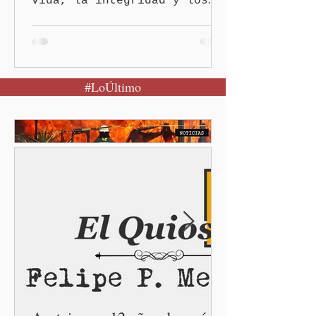
vida, la integridad y los
derechos de las mujeres es
la base para construir un
Puebla más justo y seguro
Puebla, Pue.-Cuando una
#LoÚltimo
mujer encuentra un lugar
seguro para pedir ayuda,
también recupera la
esperanza de vivir sin
miedo. Con esa visión, el
gobernador Alejandro
Armenta Mier inauguró el
Centro LIBRE (Libertad,
Igualdad, Bienestar, Redes,
Emancipación) número 62 y
la Casa Carmen Serdán
número 25 en el estado, la
cuarta en la c