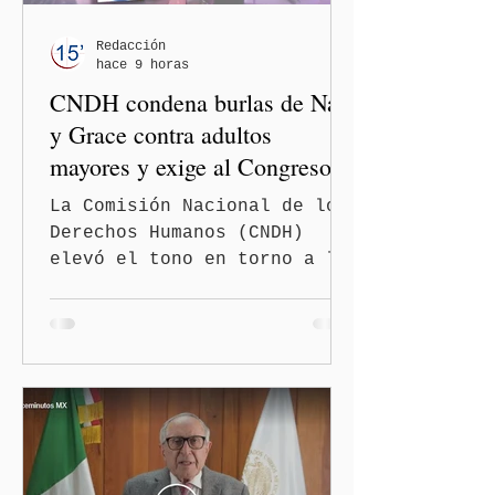
Redacción
hace 9 horas
CNDH condena burlas de Nay
y Grace contra adultos
mayores y exige al Congreso
frenar discursos
La Comisión Nacional de los
discriminatorios
Derechos Humanos (CNDH)
elevó el tono en torno a la
polémica generada por las
diputadas locales de
Morena, Nayeli Salvatori
Bojalil y Elvia Graciela
"Grace" Palomares Ramírez,
al considerar que los
comentarios que emitieron
en el podcast "DesCasadas"