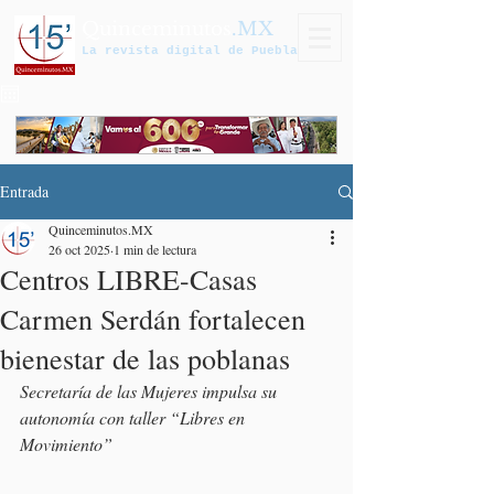
Quinceminutos
.MX
La revista digital de Puebla
Entrada
Quinceminutos.MX
26 oct 2025
1 min de lectura
Centros LIBRE-Casas
Carmen Serdán fortalecen
bienestar de las poblanas
Secretaría de las Mujeres impulsa su 
autonomía con taller “Libres en 
Movimiento”