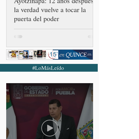
Ayotzinapa: 12 años después,
la verdad vuelve a tocar la
puerta del poder
#LoMásLeído