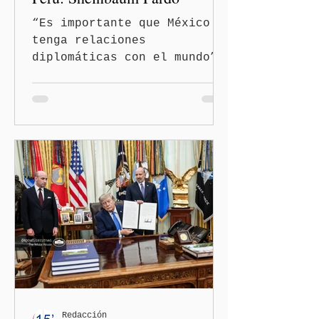
“Es importante que México
tenga relaciones
diplomáticas con el mundo”,
señaló Ciudad de México
(Quinceminutos.MX).-La
Presidenta Claudia
Sheinbaum Pardo anunció el
restablecimiento de las
relaciones diplomáticas
entre los gobiernos de
México y Perú. “Es
importante que más allá de
la orientación política de
los gobiernos —porque hay
orientaciones políticas de
los gobiernos, llegan por
un partido, llegan por otro
— es importante que México
Redacción