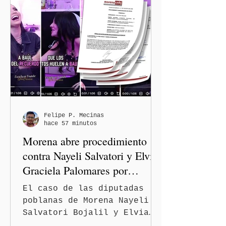
Felipe P. Mecinas
hace 57 minutos
Morena abre procedimiento
contra Nayeli Salvatori y Elvia
Graciela Palomares por
discriminación y burlas
El caso de las diputadas
poblanas de Morena Nayeli
Salvatori Bojalil y Elvia
Graciela Palomares Ramírez