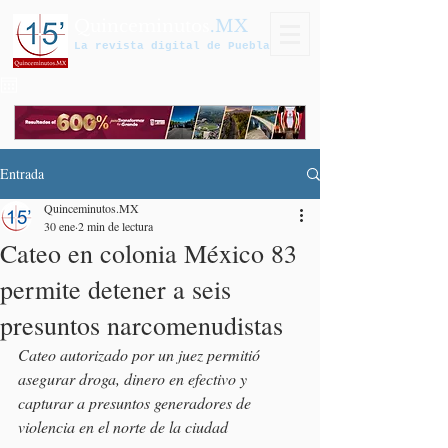
Quinceminutos
.MX
La revista digital de Puebla
Entrada
Quinceminutos.MX
30 ene
2 min de lectura
Cateo en colonia México 83
permite detener a seis
presuntos narcomenudistas
Cateo autorizado por un juez permitió 
asegurar droga, dinero en efectivo y 
capturar a presuntos generadores de 
violencia en el norte de la ciudad