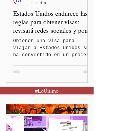
hace 1 día
tenga relaciones
Estados Unidos endurece las
diplomáticas con el mu
reglas para obtener visas:
revisará redes sociales y pone
freno al Turismo de
Obtener una visa para
Nacimiento
viajar a Estados Unidos se
ha convertido en un proceso
con mayores filtros bajo la
administración de Donald
Trump. El Departamento de
Estado amplió la revisión
#LoÚltimo
de la presencia digital de
los solicitantes, mientras
Washington busca cerrar el
paso al llamado “turismo de
nacimiento” y reforzar los
controles migratorios.