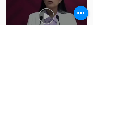
Ariadna Montiel pide
suspender derechos partidistas
a Nay Salvatori y Grace
Palomares