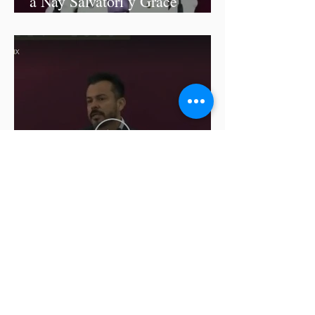
a Nay Salvatori y Grace
Palomares
Cablebús de Puebla aún no
cuenta con licencia de
construcción: García Parra