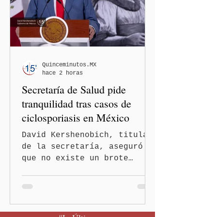
controles migratorios.
Quinceminutos.MX
hace 2 horas
Secretaría de Salud pide
tranquilidad tras casos de
ciclosporiasis en México
David Kershenobich, titular
de la secretaría, aseguró
que no existe un brote
activo y llamó a la
población a mantener la
calma Ciudad de México.- El
secretario de Salud
federal, David Kershenobich