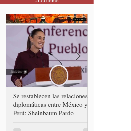
#LoÚltimo
Stalnikowitz, descartó que
exista un brote activo de
ciclosporiasis en México,
luego del incremento de
casos registrado en Estados
Unidos. Durante la
conferencia matutina en
Palacio Nacional, el
funcionario informó que en
el país únicamente se han
confirmado 33 casos de esta
enferme
Se restablecen las relaciones
diplomáticas entre México y
Perú: Sheinbaum Pardo