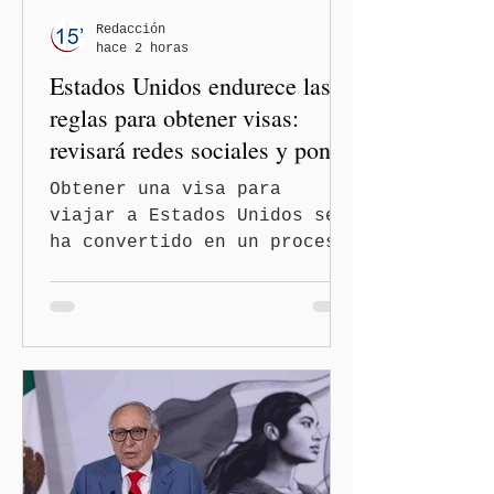
un partido, llegan por otro
— es importante que México
Redacción
hace 2 horas
tenga relaciones
Estados Unidos endurece las
diplomáticas con el mu
reglas para obtener visas:
revisará redes sociales y pone
freno al Turismo de
Obtener una visa para
Nacimiento
viajar a Estados Unidos se
ha convertido en un proceso
con mayores filtros bajo la
administración de Donald
Trump. El Departamento de
Estado amplió la revisión
de la presencia digital de
los solicitantes, mientras
Washington busca cerrar el
paso al llamado “turismo de
nacimiento” y reforzar los