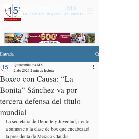
Quinceminutos
.MX
La revista digital de Puebla
Entrada
Quinceminutos.MX
2 abr 2025
2 min de lectura
Boxeo con Causa: “La
Bonita” Sánchez va por
tercera defensa del título
mundial
La secretaria de Deporte y Juventud, invitó 
a sumarse a la clase de box que encabezará 
la presidenta de México Claudia 