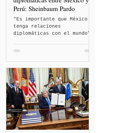
Perú: Sheinbaum Pardo
“Es importante que México
tenga relaciones
diplomáticas con el mundo”,
señaló Ciudad de México
(Quinceminutos.MX).-La
Presidenta Claudia
Sheinbaum Pardo anunció el
restablecimiento de las
relaciones diplomáticas
entre los gobiernos de
México y Perú. “Es
importante que más allá de
la orientación política de
los gobiernos —porque hay
orientaciones políticas de
los gobiernos, llegan por