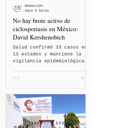
Redacción
hace 9 horas
No hay brote activo de
ciclosporiasis en México:
David Kershenobich
Salud confirmó 33 casos en
13 estados y mantiene la
vigilancia epidemiológica
Ciudad de México
(Quinceminutos.MX).- El
secretario de Salud, David
Kershenobich Stalnikowitz,
aseguró que en México no
existe un brote activo de
ciclosporiasis, luego de
los recientes reportes de
casos en Estados Unidos y