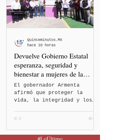
de viajeros del Reino Unido
que visitaron territorio
mexicano. A través de un
mensaje difundido en redes
sociales, el funcionario
informó que la Secretaría
Quinceminutos.MX
hace 10 horas
de Salud activó de mane
Devuelve Gobierno Estatal
esperanza, seguridad y
bienestar a mujeres de la
periferia urbana
El gobernador Armenta
afirmó que proteger la
vida, la integridad y los
derechos de las mujeres es
la base para construir un
Puebla más justo y seguro
Puebla, Pue.-Cuando una
#LoÚltimo
mujer encuentra un lugar