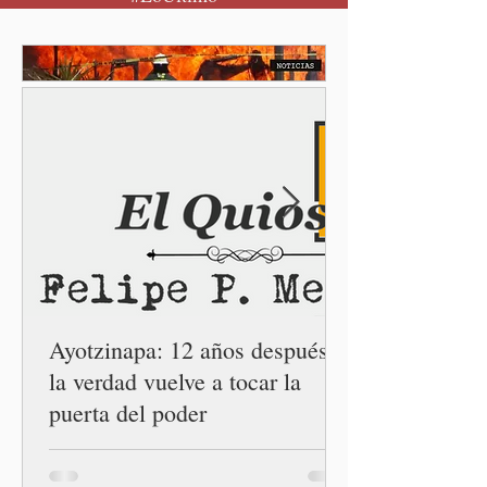
seguro para pedir ayuda,
también recupera la
esperanza de vivir sin
miedo. Con esa visión, el
gobernador Alejandro
Armenta Mier inauguró el
Centro LIBRE (Libertad,
Igualdad, Bienestar, Redes,
Emancipación) número 62 y
la Casa Carmen Serdán
número 25 en el estado, la
cuarta en la c
Ayotzinapa: 12 años después,
la verdad vuelve a tocar la
puerta del poder