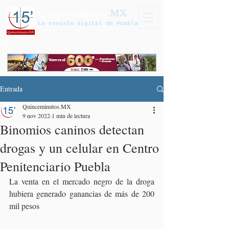
Quinceminutos
.MX
La revista digital de Puebla
Entrada
Quinceminutos.MX
9 nov 2022
1 min de lectura
Binomios caninos detectan
drogas y un celular en Centro
Penitenciario Puebla
La venta en el mercado negro de la droga 
hubiera generado ganancias de más de 200 
mil pesos