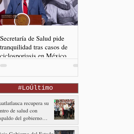
Secretaría de Salud pide
tranquilidad tras casos de
ciclosporiasis en México
#LoÚltimo
atlatlauca recupera su
ntro de salud con
spaldo del gobierno
tatal
icia Gobierno del Estado