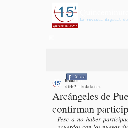
Quinceminut
La revista digital de
Share
Redacción
4 feb
2 min de lectura
Arcángeles de Pue
confirman partici
Pese a no haber participad
acuerdos con los nuevos du