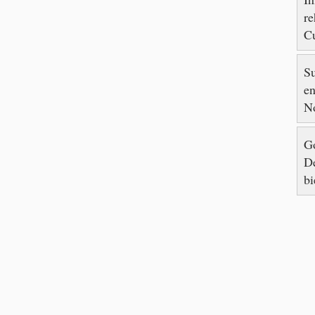
re
Cu
88
S
en
N
Go
De
bi