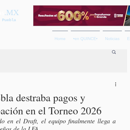
os
.MX
 Puebla
Home
•en QUINCE•
Noticias
E
bla destraba pagos y
pación en el Torneo 2026
o en el Draft, el equipo finalmente llega a 
eños de la LFA