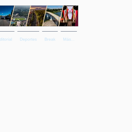
ditorial
Deportes
Break
Más...