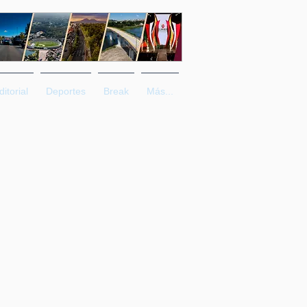
ditorial
Deportes
Break
Más...