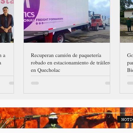
n a
Recuperan camión de paquetería
Go
a
robado en estacionamiento de tráileres
pa
en Quecholac
Bi