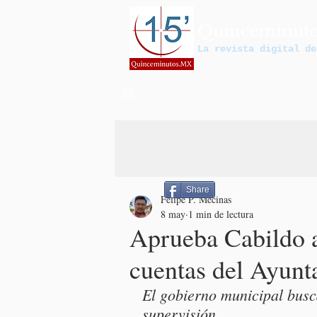
Quinceminut
La revista digital de
Share
Felipe P. Mecinas
8 may
1 min de lectura
Aprueba Cabildo a
cuentas del Ayunt
El gobierno municipal busc
supervisión