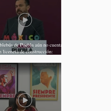
blebús de Puebla aún no cuenta
n licencia de construcción:
rcía Parra