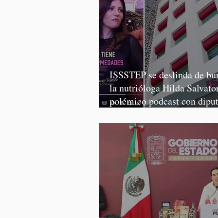
ISSSTEP se deslinda de bur
la nutrióloga Hilda Salvator
polémico podcast con dipu
Morena