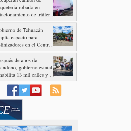
quetería robado en
tacionamiento de tráileres
n Quecholac
obierno de Tehuacán
plía espacio para
linizadores en el Centro
e Bienestar IMSS
lidaridad
spués de años de
andono, gobierno estatal
habilita 13 mil calles y 73
enidas