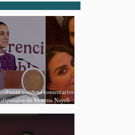
einbaum condena comentarios de
s diputadas de Morena Nayeli
lvatori y Graciela Palomares