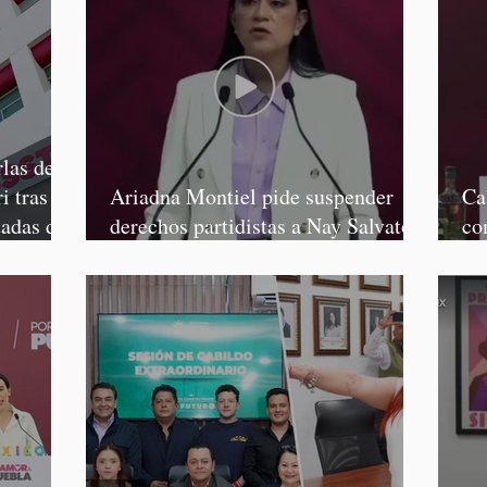
las de
i tras
Ariadna Montiel pide suspender
Ca
tadas de
derechos partidistas a Nay Salvatori
co
y Grace Palomares
Ga