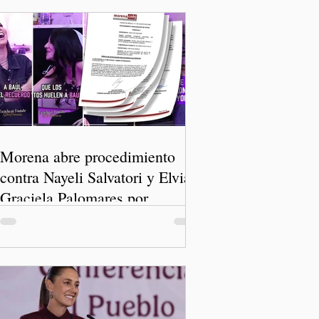
Morena abre procedimiento
contra Nayeli Salvatori y Elvia
Graciela Palomares por
discriminación y burlas