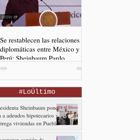
Se restablecen las relaciones
diplomáticas entre México y
Perú: Sheinbaum Pardo
#LoÚltimo
residenta Sheinbaum pone
n a adeudos hipotecarios y
trega viviendas en Puebla
ecuperan camión de