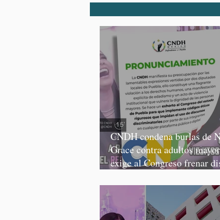
CNDH condena burlas de N
Grace contra adultos mayor
exige al Congreso frenar di
discriminatorios