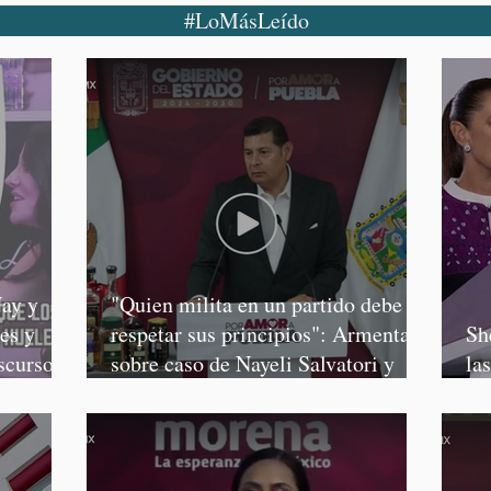
#LoMásLeído
ay y
"Quien milita en un partido debe
es y
respetar sus principios": Armenta,
Sh
scursos
sobre caso de Nayeli Salvatori y
la
Graciela Palomares
Sa