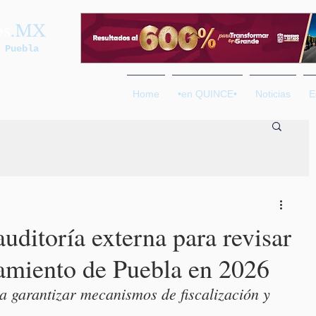
os
.MX
 Puebla
Home
•en QUINCE•
Noticias
E
uditoría externa para revisar
amiento de Puebla en 2026
a garantizar mecanismos de fiscalización y 