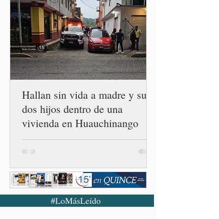
autoridades, ejidos,
comunidades y ciudadanía de
las 32 entidades para
impulsar la restauración de
los ecosistemas forestales.
Durante la Mañanera del
Pueblo, a través de un
enlace
Hallan sin vida a madre y sus
dos hijos dentro de una
vivienda en Huauchinango
#LoMásLeído