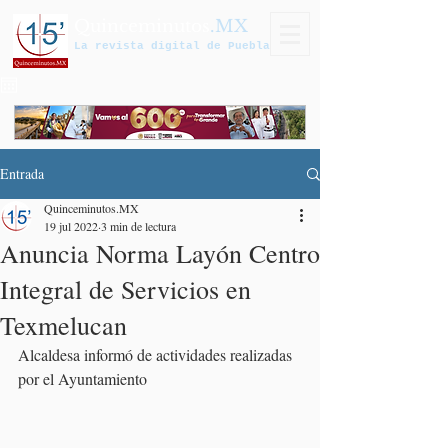
Quinceminutos
.MX
La revista digital de Puebla
Entrada
Quinceminutos.MX
19 jul 2022
3 min de lectura
Anuncia Norma Layón Centro
Integral de Servicios en
Texmelucan
Alcaldesa informó de actividades realizadas 
por el Ayuntamiento