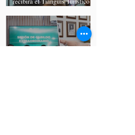
recibirá el Tianguis Turístico
México 2027
Nombran interina en
Atoyatenco tras detención del
presidente auxiliar por
asesinato de Josué Martínez