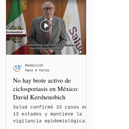
al considerar que los
comentarios que emitieron
en el podcast "DesCasadas"
contra las personas adultas
mayores no pueden
justificarse como una
simple opinión o una broma.
Redacción
hace 9 horas
No hay brote activo de
ciclosporiasis en México:
David Kershenobich
Salud confirmó 33 casos en
13 estados y mantiene la
vigilancia epidemiológica
Ciudad de México