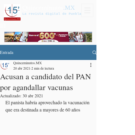
Quinceminutos
.MX
La revista digital de Puebla
Entrada
Quinceminutos.MX
20 abr 2021
2 min de lectura
Acusan a candidato del PAN
por agandallar vacunas
Actualizado:
30 abr 2021
El panista habría aprovechado la vacunación 
que era destinada a mayores de 60 años