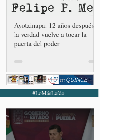
número 25 en el estado, la
cuarta en la c
Ayotzinapa: 12 años después,
la verdad vuelve a tocar la
puerta del poder
#LoMásLeído