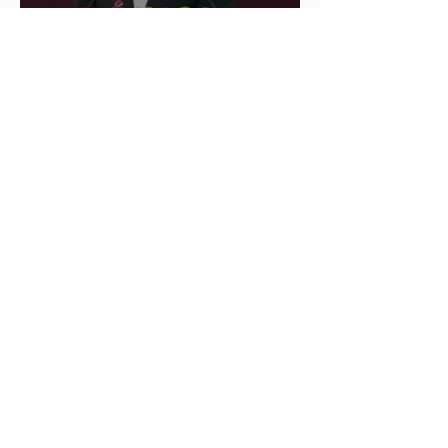
Cablebús de Puebla aún no
cuenta con licencia de
construcción: García Parra
Del 9 al 12 de marzo, Puebla
recibirá el Tianguis Turístico
México 2027