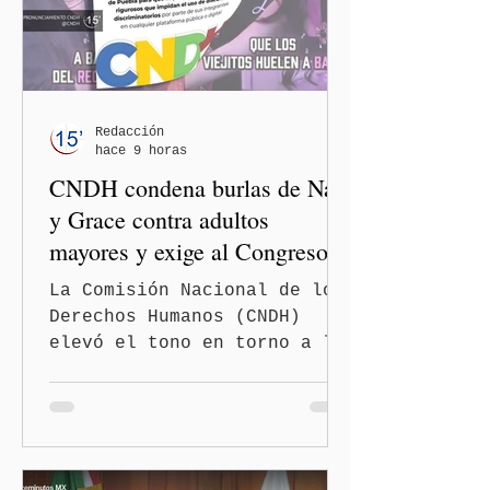
Redacción
hace 9 horas
CNDH condena burlas de Nay
y Grace contra adultos
mayores y exige al Congreso
frenar discursos
La Comisión Nacional de los
discriminatorios
Derechos Humanos (CNDH)
elevó el tono en torno a la
polémica generada por las
diputadas locales de
Morena, Nayeli Salvatori
Bojalil y Elvia Graciela
"Grace" Palomares Ramírez,