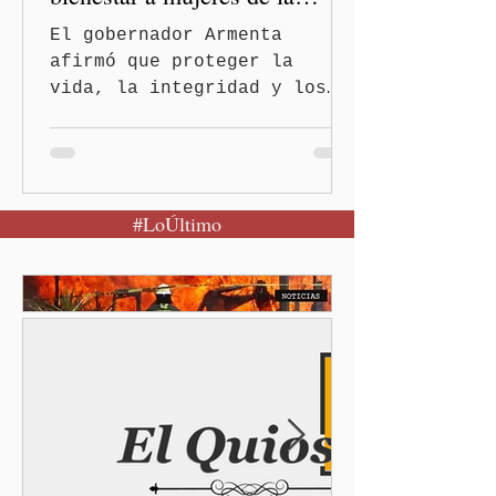
periferia urbana
El gobernador Armenta
afirmó que proteger la
vida, la integridad y los
derechos de las mujeres es
la base para construir un
Puebla más justo y seguro
Puebla, Pue.-Cuando una
#LoÚltimo
mujer encuentra un lugar
seguro para pedir ayuda,
también recupera la
esperanza de vivir sin
miedo. Con esa visión, el
gobernador Alejandro
Armenta Mier inauguró el
Centro LIBRE (Libertad,
Igualdad, Bienestar, Redes,
Emancipación) número 62 y
la Casa Carmen Serdán